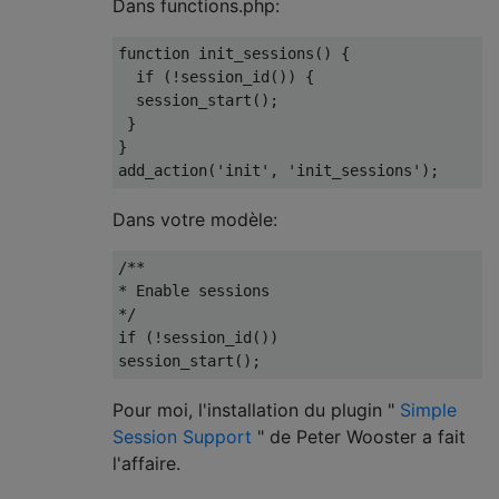
Dans functions.php:
function
 init_sessions
()
{
if
(!
session_id
())
{
  session_start
();
}
}
add_action
(
'init'
,
'init_sessions'
);
Dans votre modèle:
/**
* Enable sessions
*/
if
(!
session_id
())
session_start
();
Pour moi, l'installation du plugin "
Simple
Session Support
" de Peter Wooster a fait
l'affaire.