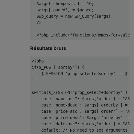
  $args
[
'showposts'
]
=
10
;
  $args
[
'paged'
]
=
 $paged
;
  $wp_query 
=
new
 WP_Query
(
$args
);
?>
<?
php include
(
"functions/Homes-for-sale/
Résultats bruts
<?
php
if
(
$_POST
[
'sortby'
])
{
    $_SESSION
[
'prop_selectedsortby'
]
=
 $_P
}
switch
(
$_SESSION
[
'prop_selectedsortby'
])
{
case
"name-asc"
:
 $args
[
'order'
]
=
"ASC
case
"name-desc"
:
 $args
[
'orderby'
]
=
"
case
"price-asc"
:
 $args
[
'order'
]
=
"AS
case
"price-desc"
:
 $args
[
'orderby'
]
=
case
"date-asc"
:
 $args
[
'order'
]
=
"ASC
default
:
/* No need to set arguments h