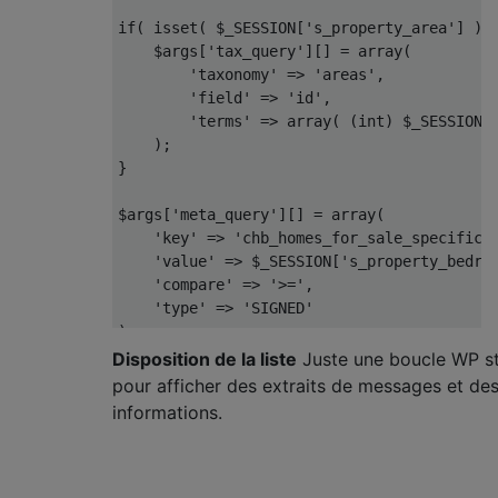
if
(
 isset
(
 $_SESSION
[
's_property_area'
]
)
    $args
[
'tax_query'
][]
=
 array
(
'taxonomy'
=>
'areas'
,
'field'
=>
'id'
,
'terms'
=>
 array
(
(
int
)
 $_SESSION
[
);
}
$args
[
'meta_query'
][]
=
 array
(
'key'
=>
'chb_homes_for_sale_specifics
'value'
=>
 $_SESSION
[
's_property_bedro
'compare'
=>
'>='
,
'type'
=>
'SIGNED'
);
Disposition de la liste
Juste une boucle WP s
$args
[
'meta_query'
][]
=
 array
(
pour afficher des extraits de messages et de
'key'
=>
'chb_homes_for_sale_specifics
informations.
'value'
=>
 $_SESSION
[
's_property_bedro
'compare'
=>
'<='
,
'type'
=>
'SIGNED'
);