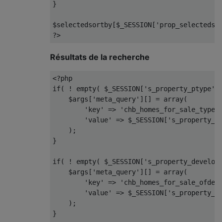
}
$selectedsortby
[
$_SESSION
[
'prop_selectedso
?>
Résultats de la recherche
<?
php
if
(
!
 empty
(
 $_SESSION
[
's_property_ptype'
]
    $args
[
'meta_query'
][]
=
 array
(
'key'
=>
'chb_homes_for_sale_types
'value'
=>
 $_SESSION
[
's_property_p
);
}
if
(
!
 empty
(
 $_SESSION
[
's_property_develop
    $args
[
'meta_query'
][]
=
 array
(
'key'
=>
'chb_homes_for_sale_ofdev
'value'
=>
 $_SESSION
[
's_property_d
);
}