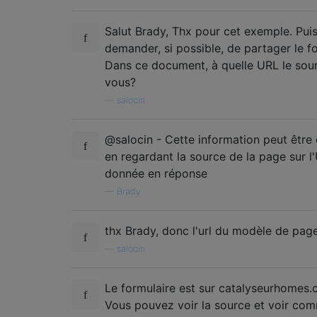
$args
[
'meta_query'
][]
=
 array
(
Salut Brady, Thx pour cet exemple. Pui
'key'
=>
'chb_homes_for_sale_specifics
demander, si possible, de partager le f
'value'
=>
 $_SESSION
[
's_property_bathr
Dans ce document, à quelle URL le sou
'compare'
=>
'>='
,
vous?
'type'
=>
'SIGNED'
—
salocin
);
$args
[
'meta_query'
][]
=
 array
(
@salocin - Cette information peut être
'key'
=>
'chb_homes_for_sale_specifics
en regardant la source de la page sur l
'value'
=>
 $_SESSION
[
's_property_bathr
donnée en réponse
'compare'
=>
'<='
,
'type'
=>
'SIGNED'
—
Brady
);
thx Brady, donc l'url du modèle de pag
$args
[
'meta_query'
][]
=
 array
(
—
salocin
'key'
=>
'chb_homes_for_sale_specifics
'value'
=>
 $_SESSION
[
's_property_min_p
'compare'
=>
'>='
,
Le formulaire est sur catalyseurhomes.c
'type'
=>
'SIGNED'
Vous pouvez voir la source et voir com
);