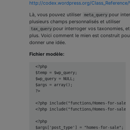
http://codex.wordpress.org/Class_Reference
Là, vous pouvez utiliser
pour inte
meta_query
plusieurs champs personnalisés et utiliser
pour interroger vos taxonomies, et 
tax_query
plus. Voici comment le mien est construit pou
donner une idée.
Fichier modèle:
<?
php
  $temp 
=
 $wp_query
;
  $wp_query 
=
 NULL
;
  $args 
=
 array
();
?>
<?
php include
(
"functions/Homes-for-sale/
<?
php include
(
"functions/Homes-for-sale/
<?
php
  $args
[
'post_type'
]
=
"homes-for-sale"
;