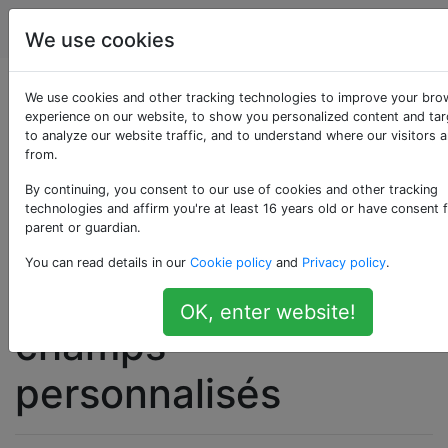
WordPress
Étiquettes
Account
We use cookies
Formulaire de
We use cookies and other tracking technologies to improve your bro
experience on our website, to show you personalized content and tar
to analyze our website traffic, and to understand where our visitors 
recherche avancée
from.
avec filtres pour les
By continuing, you consent to our use of cookies and other tracking
technologies and affirm you're at least 16 years old or have consent 
parent or guardian.
taxonomies
You can read details in our
Cookie policy
and
Privacy policy
.
personnalisées et les
OK, enter website!
champs
personnalisés