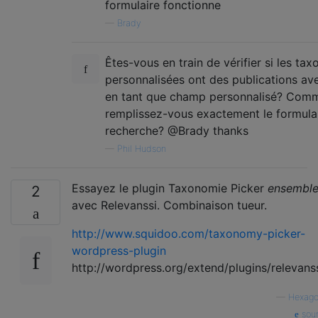
formulaire fonctionne
$args
[
'meta_query'
][]
=
 array
(
—
Brady
'key'
=>
'chb_homes_for_sale_specifics
'value'
=>
 $_SESSION
[
's_property_max_p
Êtes-vous en train de vérifier si les ta
'compare'
=>
'<='
,
personnalisées ont des publications ave
'type'
=>
'SIGNED'
en tant que champ personnalisé? Com
);
?>
remplissez-vous exactement le formula
recherche? @Brady thanks
—
Phil Hudson
Essayez le plugin Taxonomie Picker
ensembl
2
avec Relevanssi. Combinaison tueur.
http://www.squidoo.com/taxonomy-picker-
wordpress-plugin
http://wordpress.org/extend/plugins/relevanss
—
Hexag
sou