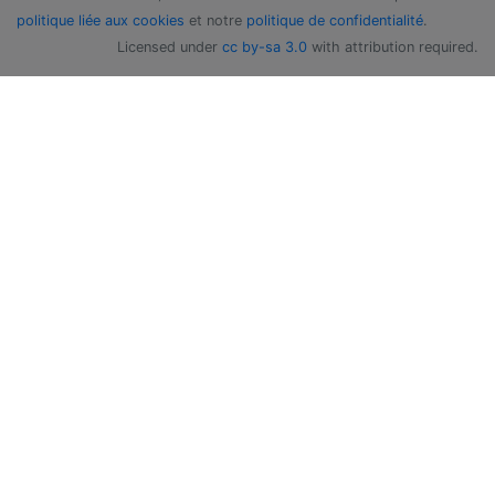
politique liée aux cookies
et notre
politique de confidentialité
.
Licensed under
cc by-sa 3.0
with attribution required.