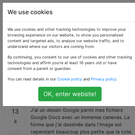
Des
Étiquettes
We use cookies
applications
Account
Web
We use cookies and other tracking technologies to improve your
browsing experience on our website, to show you personalized
Comment adapter un
content and targeted ads, to analyze our website traffic, and to
understand where our visitors are coming from.
canevas Google
By continuing, you consent to our use of cookies and other tracking
technologies and affirm you're at least 16 years old or have
consent from a parent or guardian.
Drawings à des
You can read details in our
Cookie policy
and
Privacy policy
.
formes réelles?
OK, enter website!
J'ai un dessin Google parmi mes fichiers
13
Google Docs avec un immense canevas. La
forme que j'ai dessinée dans l'image est
cependant beaucoup plus petite que la toile.