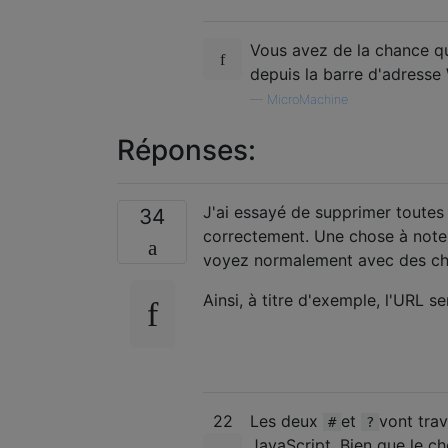
Vous avez de la chance qu
depuis la barre d'adresse
—
MicroMachine
Réponses:
J'ai essayé de supprimer toutes 
34
correctement. Une chose à noter
voyez normalement avec des ch
Ainsi, à titre d'exemple, l'URL se
22
Les deux
et
vont trav
#
?
JavaScript. Bien que le ch