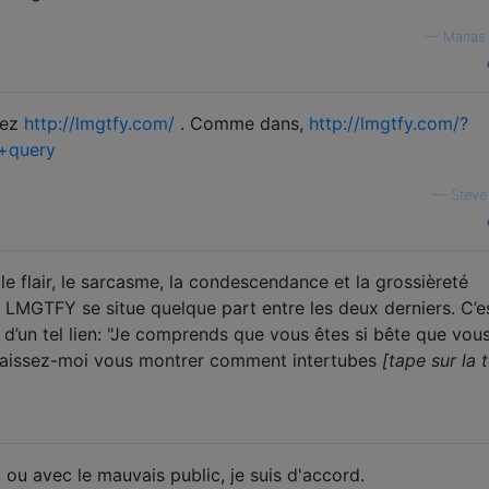
—
Manas 
yez
http://lmgtfy.com/
. Comme dans,
http://lmgtfy.com/?
+query
—
Steve
 le flair, le sarcasme, la condescendance et la grossièreté
n LMGTFY se situe quelque part entre les deux derniers. C’e
 d’un tel lien: "Je comprends que vous êtes si bête que vou
, laissez-moi vous montrer comment intertubes
[tape sur la 
ou avec le mauvais public, je suis d'accord.