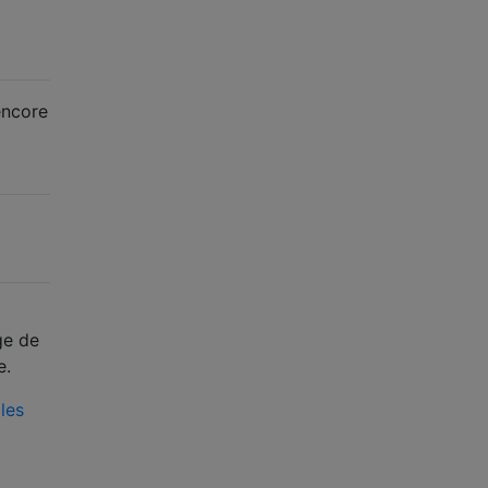
encore
ge de
e.
les