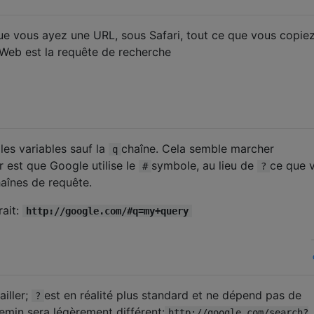
e vous ayez une URL, sous Safari, tout ce que vous copie
 Web est la requête de recherche
les variables sauf la
chaîne. Cela semble marcher
q
 est que Google utilise le
symbole, au lieu de
ce que 
#
?
aînes de requête.
rait:
http://google.com/#q=my+query
ailler;
est en réalité plus standard et ne dépend pas de
?
emin sera légèrement différent:
http://google.com/search?