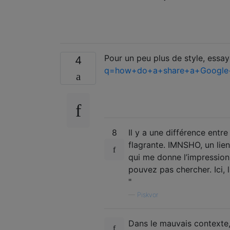
Pour un peu plus de style, essa
4
q=how+do+a+share+a+Google
8
Il y a une différence entre
flagrante. IMNSHO, un lie
qui me donne l’impression
pouvez pas chercher. Ici
"
—
Piskvor
Dans le mauvais contexte, 