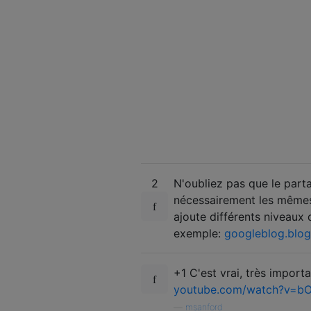
2
N'oubliez pas que le par
nécessairement les mêmes 
ajoute différents niveaux 
exemple:
googleblog.blo
+1 C'est vrai, très import
youtube.com/watch?v=b
—
msanford