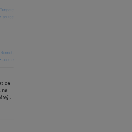
Tungare
source
 Bennett
source
st ce
s ne
tête]
.