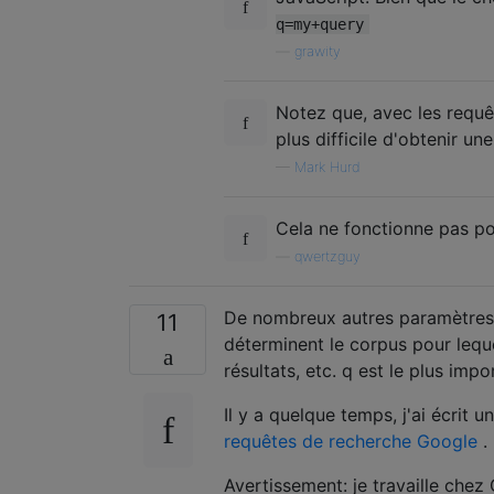
q=my+query
—
grawity
Notez que, avec les requê
plus difficile d'obtenir un
—
Mark Hurd
Cela ne fonctionne pas p
—
qwertzguy
De nombreux autres paramètres 
11
déterminent le corpus pour leque
résultats, etc. q est le plus impo
Il y a quelque temps, j'ai écrit
requêtes de recherche Google
.
Avertissement: je travaille chez