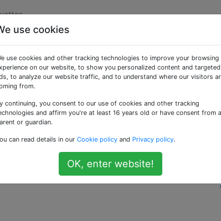
uettes
We use cookies
r une requête de
e use cookies and other tracking technologies to improve your browsing
ogle?
xperience on our website, to show you personalized content and targeted
ds, to analyze our website traffic, and to understand where our visitors a
oming from.
y continuing, you consent to our use of cookies and other tracking
 résultats de ma requête. Il semble y avoir beaucoup de
echnologies and affirm you're at least 16 years old or have consent from 
 requête
.
arent or guardian.
ou can read details in our
Cookie policy
and
Privacy policy
.
supprimées de l'URL pour que la recherche Google fonction
OK, enter website!