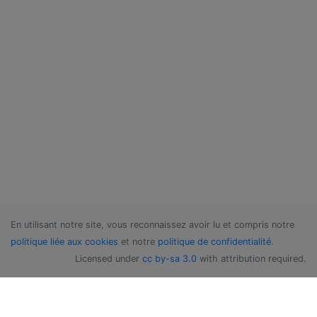
En utilisant notre site, vous reconnaissez avoir lu et compris notre
politique liée aux cookies
et notre
politique de confidentialité
.
Licensed under
cc by-sa 3.0
with attribution required.