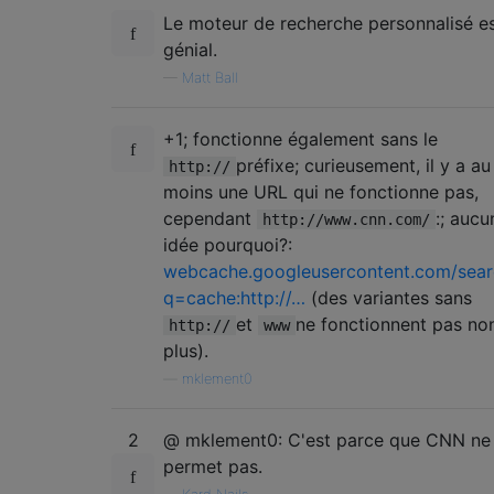
Le moteur de recherche personnalisé e
génial.
—
Matt Ball
+1; fonctionne également sans le
préfixe; curieusement, il y a au
http://
moins une URL qui ne fonctionne pas,
cependant
:; aucu
http://www.cnn.com/
idée pourquoi?:
webcache.googleusercontent.com/sear
q=cache:http://…
(des variantes sans
et
ne fonctionnent pas no
http://
www
plus).
—
mklement0
2
@ mklement0: C'est parce que CNN ne 
permet pas.