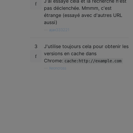
J'ai essayé cela et la recherche n'est
pas déclenchée. Mmmm, c'est
étrange (essayé avec d'autres URL
aussi)
—
ajax333221
3
J'utilise toujours cela pour obtenir les
versions en cache dans
Chrome:
cache:http://example.com
—
Xeoncross