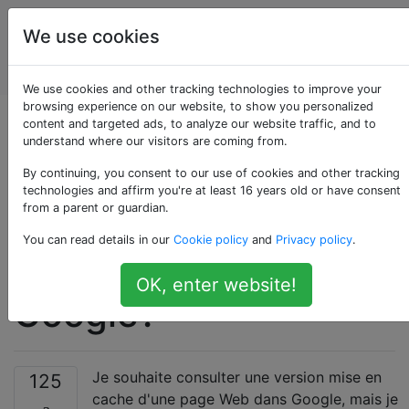
Des
Étiquettes
We use cookies
applications
Account
Web
We use cookies and other tracking technologies to improve your
browsing experience on our website, to show you personalized
Comment modifier
content and targeted ads, to analyze our website traffic, and to
understand where our visitors are coming from.
une URL pour obtenir
By continuing, you consent to our use of cookies and other tracking
technologies and affirm you're at least 16 years old or have consent
from a parent or guardian.
une version de page
You can read details in our
Cookie policy
and
Privacy policy
.
mise en cache par
OK, enter website!
Google?
Je souhaite consulter une version mise en
125
cache d'une page Web dans Google, mais je