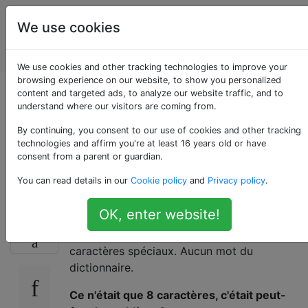
Des
Étiquettes
We use cookies
applications
Account
Web
We use cookies and other tracking technologies to improve your
browsing experience on our website, to show you personalized
Comment mon e-mail
content and targeted ads, to analyze our website traffic, and to
understand where our visitors are coming from.
a-t-il été piraté? Que
By continuing, you consent to our use of cookies and other tracking
technologies and affirm you're at least 16 years old or have
consent from a parent or guardian.
faire ensuite?
You can read details in our
Cookie policy
and
Privacy policy
.
OK, enter website!
J'utilise Hotmail. Mon mot de passe était fort
8
(lettres majuscules / minuscules, chiffres et
caractères spéciaux. Aucun mot du
dictionnaire.
Ce n'était que 8 caractères, c'était peut-