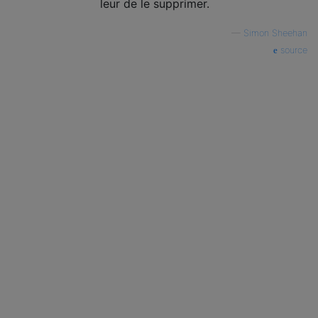
leur de le supprimer.
—
Simon Sheehan
source