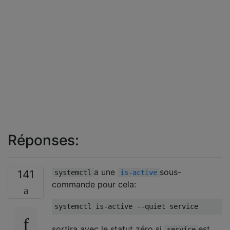
Réponses:
a une
sous-
141
systemctl
is-active
commande pour cela:
systemctl is
-
active 
--
quiet service
sortira avec le statut zéro si
est
service