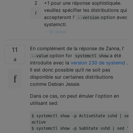
2
+1 pour une réponse sophistiquée.
veuillez spécifier les distributions qui
accepteront l’
option avec
--version
systemctl.
—
SK Venkat
En complément de la réponse de Zanna, l'
11
option for
a été
--value
systemctl show
introduite avec la
version 230 de systemd
.
Il est donc possible qu’il ne soit pas
disponible sur certaines distributions
comme Debian Jessie.
Dans ce cas, on peut émuler l'option en
utilisant sed:
$ systemctl show 
-
p 
ActiveState
 sshd 
|
 sed
active
$ systemctl show 
-
p 
SubState
 sshd 
|
 sed 
's