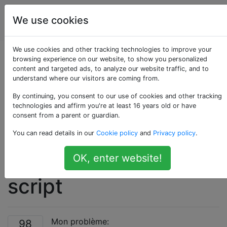
Unix &
Étiquettes
We use cookies
Account
Linux
We use cookies and other tracking technologies to improve your
La manière
browsing experience on our website, to show you personalized
content and targeted ads, to analyze our website traffic, and to
understand where our visitors are coming from.
«appropriée» de
By continuing, you consent to our use of cookies and other tracking
tester si un service
technologies and affirm you're at least 16 years old or have
consent from a parent or guardian.
est en cours
You can read details in our
Cookie policy
and
Privacy policy
.
d'exécution dans un
OK, enter website!
script
Mon problème:
98