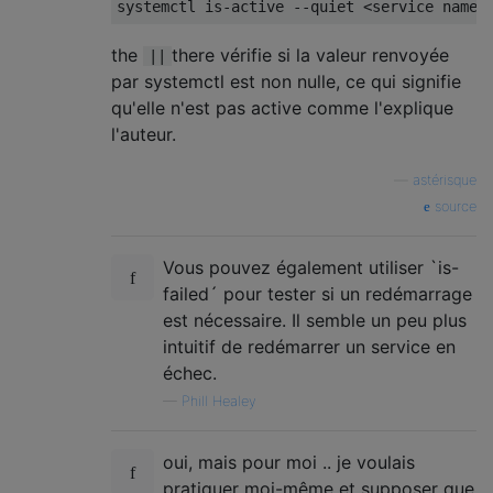
systemctl is
-
active 
--
quiet 
<
service name
>
the
there vérifie si la valeur renvoyée
||
par systemctl est non nulle, ce qui signifie
qu'elle n'est pas active comme l'explique
l'auteur.
—
astérisque
source
Vous pouvez également utiliser `is-
failed´ pour tester si un redémarrage
est nécessaire. Il semble un peu plus
intuitif de redémarrer un service en
échec.
—
Phill Healey
oui, mais pour moi .. je voulais
pratiquer moi-même et supposer que