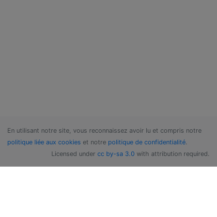
En utilisant notre site, vous reconnaissez avoir lu et compris notre
politique liée aux cookies
et notre
politique de confidentialité
.
Licensed under
cc by-sa 3.0
with attribution required.