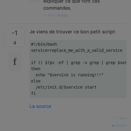
expliquer ce que font ces
commandes.
—
Phill Healey
Je viens de trouver ce bon petit script:
-1
#!/bin/bash
service
=
replace_me_with_a_valid_service
if
((
 $
(
ps 
-
ef 
|
 grep 
-
v grep 
|
 grep $serv
then
  echo 
"$service is running!!!"
else
/
etc
/
init
.
d
/
$service start
fi
La source
—
Terry
source