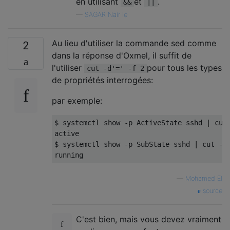
en utilisant
et
.
&&
||
—
SAGAR Nair le
Au lieu d'utiliser la commande sed comme
2
dans la réponse d'Oxmel, il suffit de
l'utiliser
pour tous les types
cut -d'=' -f 2
de propriétés interrogées:
par exemple:
$ systemctl show 
-
p 
ActiveState
 sshd 
|
 cut
active
$ systemctl show 
-
p 
SubState
 sshd 
|
 cut 
-
d
running
—
Mohamed El
source
C'est bien, mais vous devez vraiment