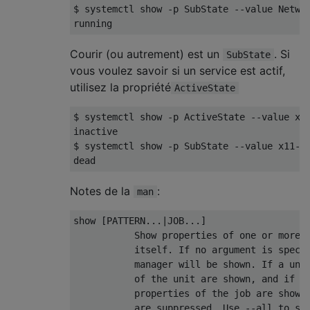
$ systemctl show 
-
p 
SubState
--
value 
Netwo
running
Courir (ou autrement) est un
. Si
SubState
vous voulez savoir si un service est actif,
utilisez la propriété
ActiveState
$ systemctl show 
-
p 
ActiveState
--
value x1
inactive
$ systemctl show 
-
p 
SubState
--
value x11
-
c
dead
Notes de la
:
man
show 
[
PATTERN
...|
JOB
...]
Show
 properties of one or more 
           itself
.
If
 no argument is speci
           manager will be shown
.
If
 a uni
           of the unit are shown
,
 and 
if
 a
           properties of the job are shown
           are suppressed
.
Use
--
all to sh