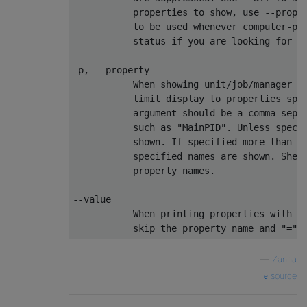
           properties to show
,
 use 
--
prope
           to be used whenever computer
-
pa
           status 
if
 you are looking 
for
 f
-
p
,
--
property
=
When
 showing unit
/
job
/
manager p
           limit display to properties spe
           argument should be a comma
-
sepa
           such as 
"MainPID"
.
Unless
 speci
           shown
.
If
 specified more than o
           specified names are shown
.
Shel
           property names
.
--
value
When
 printing properties with s
           skip the property name and 
"="
.
—
Zanna
source