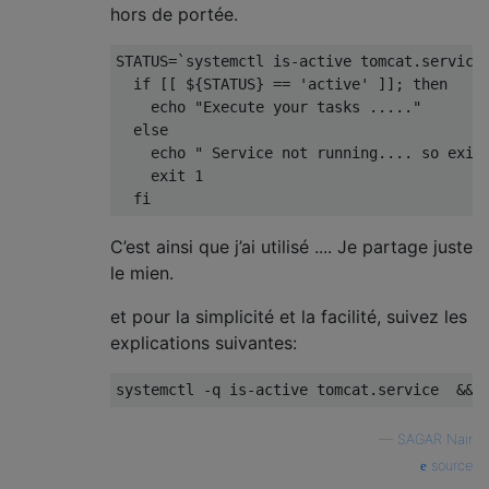
hors de portée.
STATUS
=
`systemctl is-active tomcat.service
if
[[
 $
{
STATUS
}
==
'active'
]];
then
    echo 
"Execute your tasks ....."
else
    echo 
" Service not running.... so exit
    exit 
1
fi
C’est ainsi que j’ai utilisé .... Je partage juste
le mien.
et pour la simplicité et la facilité, suivez les
explications suivantes:
systemctl 
-
q is
-
active tomcat
.
service  
&&
 
—
SAGAR Nair
source