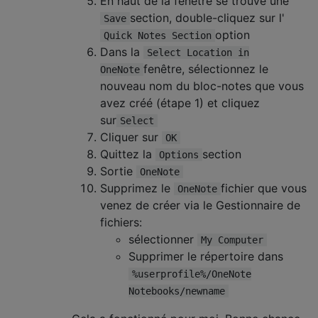
En haut de la fenêtre se trouve une
section, double-cliquez sur l'
Save
option
Quick Notes Section
Dans la
Select Location in
fenêtre, sélectionnez le
OneNote
nouveau nom du bloc-notes que vous
avez créé (étape 1) et cliquez
sur
Select
Cliquer sur
OK
Quittez la
section
Options
Sortie
OneNote
Supprimez le
fichier que vous
OneNote
venez de créer via le Gestionnaire de
fichiers:
sélectionner
My Computer
Supprimer le répertoire dans
%userprofile%/OneNote
Notebooks/newname