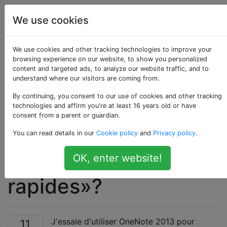
Utilisateurs
Étiquettes
We use cookies
Account
d'ordinateur
We use cookies and other tracking technologies to improve your
Comment puis-je
browsing experience on our website, to show you personalized
content and targeted ads, to analyze our website traffic, and to
understand where our visitors are coming from.
empêcher OneNote
By continuing, you consent to our use of cookies and other tracking
2013 de réapparaître
technologies and affirm you're at least 16 years old or have
consent from a parent or guardian.
constamment la
You can read details in our
Cookie policy
and
Privacy policy
.
section «Notes
OK, enter website!
rapides»?
J'essaie d'utiliser OneNote 2013 pour
11