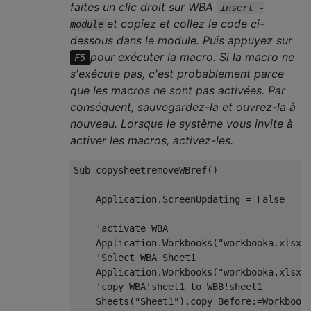
faites un clic droit sur WBA
insert -
et copiez et collez le code ci-
module
dessous dans le module. Puis appuyez sur
pour exécuter la macro. Si la macro ne
F5
s'exécute pas, c'est probablement parce
que les macros ne sont pas activées. Par
conséquent, sauvegardez-la et ouvrez-la à
nouveau. Lorsque le système vous invite à
activer les macros, activez-les.
Sub
 copysheetremoveWBref
()
    Application
.
ScreenUpdating 
=
False
'activate WBA
    Application
.
Workbooks
(
"workbooka.xlsx"
'Select WBA Sheet1
    Application
.
Workbooks
(
"workbooka.xlsx"
'copy WBA!sheet1 to WBB!sheet1
    Sheets
(
"Sheet1"
).
copy Before
:=
Workbook