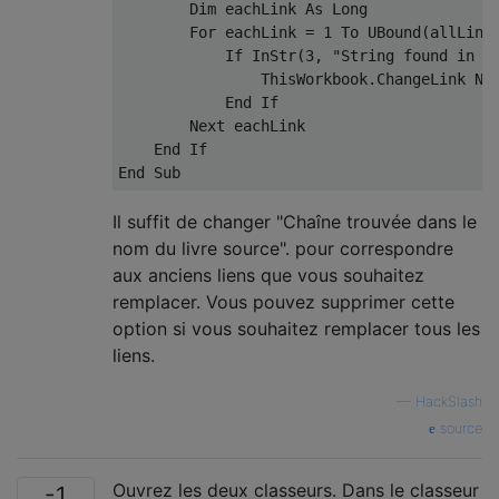
Dim
 eachLink 
As
Long
For
 eachLink 
=
1
To
 UBound
(
allLink
If
 InStr
(
3
,
"String found in s
                ThisWorkbook
.
ChangeLink Na
End
If
Next
 eachLink

End
If
End
Sub
Il suffit de changer "Chaîne trouvée dans le
nom du livre source". pour correspondre
aux anciens liens que vous souhaitez
remplacer. Vous pouvez supprimer cette
option si vous souhaitez remplacer tous les
liens.
—
HackSlash
source
Ouvrez les deux classeurs. Dans le classeur
-1