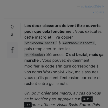
—
utilisateur259817
source
Les deux classeurs doivent être ouverts
0
pour que cela fonctionne
. Vous exécutez
cette macro et il va copier
1 à
,
workbookA!sheet
workbookB!sheet1
puis remplacer toutes les
références.
C'est brutal, mais ça
workbookA
marche
. Vous pouvez évidemment
modifier le code afin qu'il corresponde à
vos noms WorkbookA.xlsx, mais assurez-
vous qu'ils portent l'extension correcte et
restent entre guillemets.
Oh, pour créer une macro, au cas où vous
ne le sachiez pas, appuyez sur
alt +
pour afficher Visual Basic Editor. Puis
F11