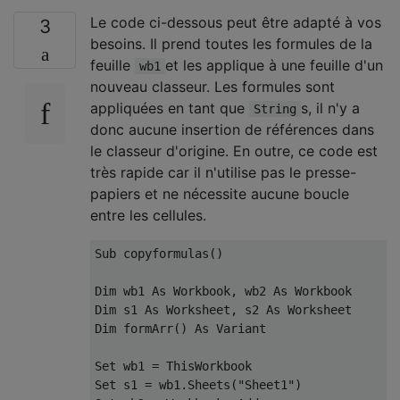
Le code ci-dessous peut être adapté à vos
3
besoins. Il prend toutes les formules de la
feuille
et les applique à une feuille d'un
wb1
nouveau classeur. Les formules sont
appliquées en tant que
s, il n'y a
String
donc aucune insertion de références dans
le classeur d'origine. En outre, ce code est
très rapide car il n'utilise pas le presse-
papiers et ne nécessite aucune boucle
entre les cellules.
Sub
 copyformulas
()
Dim
 wb1 
As
 Workbook
,
 wb2 
As
Dim
 s1 
As
 Worksheet
,
 s2 
As
Dim
 formArr
()
As
Variant
Set
 wb1 
=
Set
 s1 
=
 wb1
.
Sheets
(
"Sheet1"
)