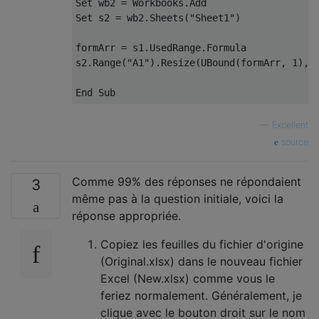
Set
 wb2 
=
 Workbooks
.
Set
 s2 
=
 wb2
.
Sheets
(
"Sheet1"
)
formArr 
=
 s1
.
UsedRange
.
Formula

s2
.
Range
(
"A1"
).
Resize
(
UBound
(
formArr
,
1
),
 
End
Sub
—
Excellent
source
Comme 99% des réponses ne répondaient
3
même pas à la question initiale, voici la
réponse appropriée.
Copiez les feuilles du fichier d'origine
(Original.xlsx) dans le nouveau fichier
Excel (New.xlsx) comme vous le
feriez normalement. Généralement, je
clique avec le bouton droit sur le nom