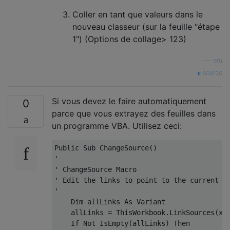
Coller en tant que valeurs dans le
nouveau classeur (sur la feuille "étape
1") (Options de collage> 123)
—
eru
source
Si vous devez le faire automatiquement
0
parce que vous extrayez des feuilles dans
un programme VBA. Utilisez ceci:
Public
Sub
 ChangeSource
()
'
' ChangeSource Macro
' Edit the links to point to the current w
'
Dim
 allLinks 
As
Variant
    allLinks 
=
 ThisWorkbook
.
LinkSources
(
xl
If
Not
 IsEmpty
(
allLinks
)
Then