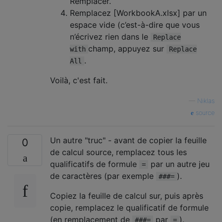
Remplacer.
Remplacez [WorkbookA.xlsx] par un
espace vide (c’est-à-dire que vous
n’écrivez rien dans le
Replace
champ, appuyez sur
with
Replace
.
All
Voilà, c'est fait.
—
Niklas
source
Un autre "truc" - avant de copier la feuille
0
de calcul source, remplacez tous les
qualificatifs de formule
par un autre jeu
=
de caractères (par exemple
).
###=
Copiez la feuille de calcul sur, puis après
copie, remplacez le qualificatif de formule
(en remplacement de
par
).
###=
=