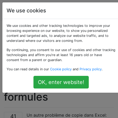
Utilisateurs
Étiquettes
We use cookies
Account
d'ordinateur
We use cookies and other tracking technologies to improve your
Copier une feuille de
browsing experience on our website, to show you personalized
content and targeted ads, to analyze our website traffic, and to
understand where our visitors are coming from.
calcul Excel et
By continuing, you consent to our use of cookies and other tracking
conserver la
technologies and affirm you're at least 16 years old or have
consent from a parent or guardian.
référence de cellule
You can read details in our
Cookie policy
and
Privacy policy
.
relative dans les
OK, enter website!
formules
Un autre problème de copie dans Excel:
41