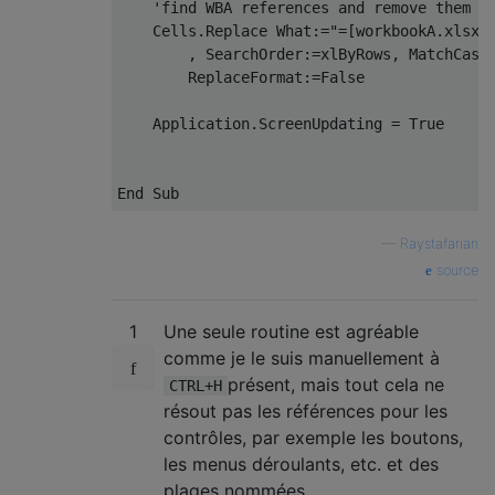
'find WBA references and remove them
    Cells
.
Replace What
:=
"=[workbookA.xlsx]
,
 SearchOrder
:=
xlByRows
,
 MatchCase
        ReplaceFormat
:=
False
    Application
.
ScreenUpdating 
=
True
End
Sub
—
Raystafarian
source
1
Une seule routine est agréable
comme je le suis manuellement à
présent, mais tout cela ne
CTRL+H
résout pas les références pour les
contrôles, par exemple les boutons,
les menus déroulants, etc. et des
plages nommées.