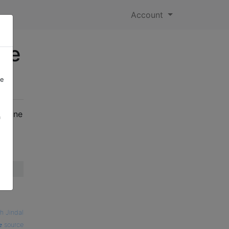
Account
 de
re
er une
a
h Jindal
source