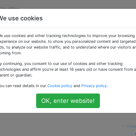
tiquettes
We use cookies
ble à la casse à partir
e use cookies and other tracking technologies to improve your browsing
d?
xperience on our website, to show you personalized content and targeted
ds, to analyze our website traffic, and to understand where our visitors a
oming from.
y continuing, you consent to our use of cookies and other tracking
mprendre comment utiliser la
commande pour effectu
find
echnologies and affirm you're at least 16 years old or have consent from 
casse .
arent or guardian.
ou can read details in our
Cookie policy
and
Privacy policy
.
OK, enter website!
—
Vikas