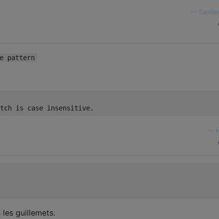
—
Sandee
e pattern
—
k
 les guillemets.