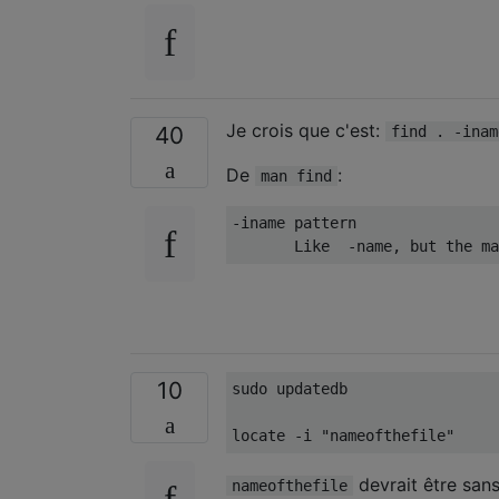
Je crois que c'est:
40
find . -inam
De
:
man find
-iname pattern

10
sudo updatedb

devrait être sans
nameofthefile