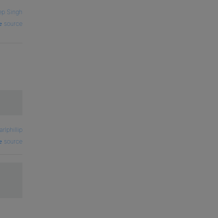
p Singh
source
arlphillip
source