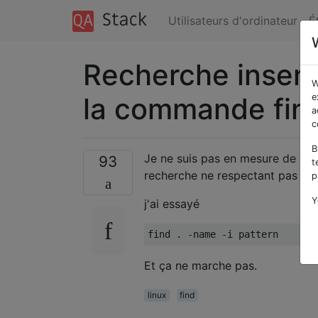
Utilisateurs d'ordinateur
É
Recherche insensi
W
la commande fin
e
a
c
B
Je ne suis pas en mesure de co
93
t
recherche ne respectant pas la 
p
Y
j'ai essayé
Et ça ne marche pas.
linux
find