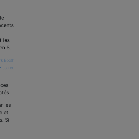
le
acents
 les
en S.
rk Booth
source
èces
ctés.
r les
e et
. Si