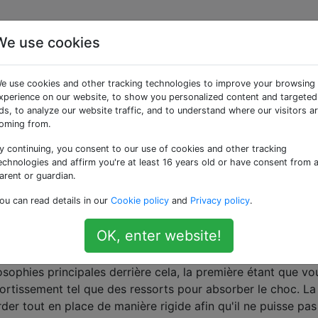
We use cookies
r au mieux les
e use cookies and other tracking technologies to improve your browsing
bles contre les
xperience on our website, to show you personalized content and targeted
ds, to analyze our website traffic, and to understand where our visitors a
oming from.
x vibrations?
y continuing, you consent to our use of cookies and other tracking
echnologies and affirm you're at least 16 years old or have consent from 
arent or guardian.
ts de certains types de robots subissent de fortes contrain
ou can read details in our
Cookie policy
and
Privacy policy
.
t la vibration. Est-ce quelque chose dont je dois m'inquiét
'autres composants sensibles, ou pas vraiment? Si c'est le c
OK, enter website!
 composants?
osophies principales derrière cela, la première étant que vo
mortissement tel que des ressorts pour absorber le choc. La
er tout en place de manière rigide afin qu'il ne puisse pas