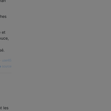
man
ches
 et
ouce,
sé.
—
user65
source
a
t les