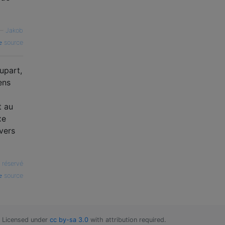
—
Jakob
source
upart,
ens
t au
xe
vers
 réservé
source
Licensed under
cc by-sa 3.0
with attribution required.