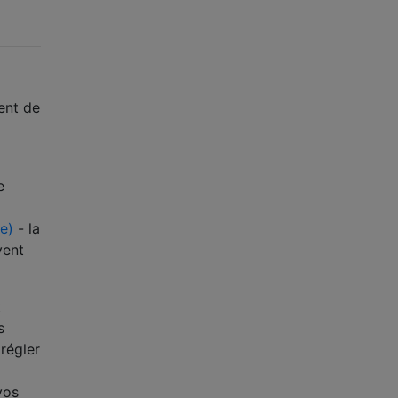
ent de
e
e)
- la
vent
t
s
régler
vos