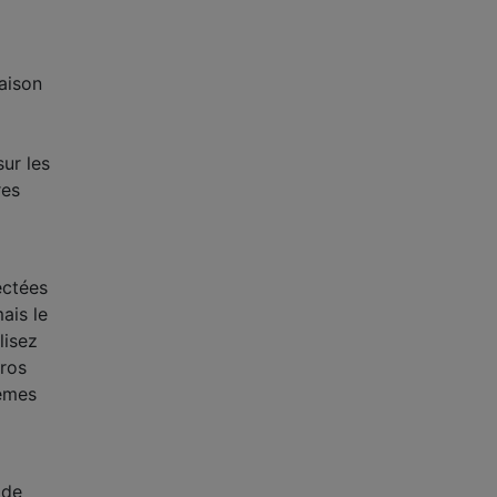
naison
ur les
res
ectées
ais le
lisez
gros
lèmes
 de