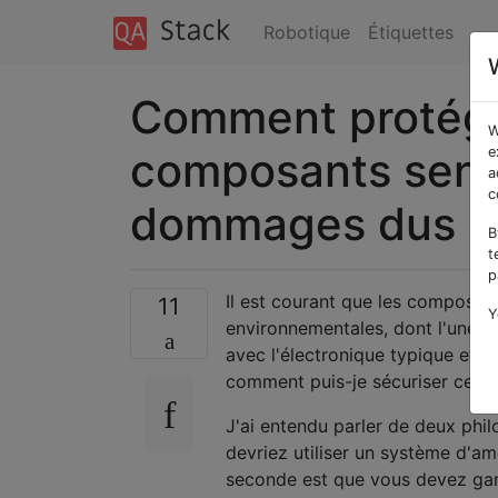
Robotique
Étiquettes
Comment protége
W
composants sensi
e
a
c
dommages dus au
B
t
p
Il est courant que les composan
11
Y
environnementales, dont l'une es
avec l'électronique typique et d
comment puis-je sécuriser ces
J'ai entendu parler de deux phil
devriez utiliser un système d'a
seconde est que vous devez gard