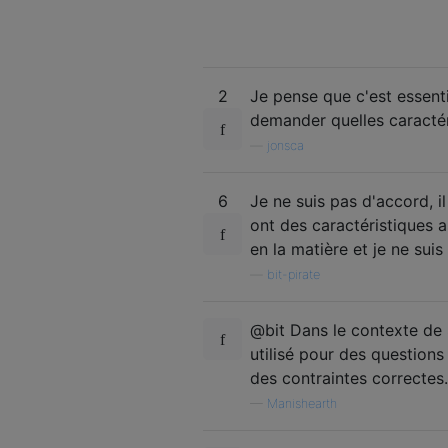
2
Je pense que c'est essent
demander quelles caractér
—
jonsca
6
Je ne suis pas d'accord, 
ont des caractéristiques 
en la matière et je ne su
—
bit-pirate
@bit Dans le contexte de
utilisé pour des questions 
des contraintes correctes.
—
Manishearth