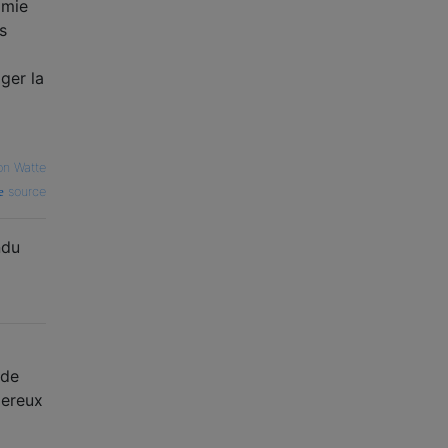
imie
s
ger la
on Watte
source
ndu
 de
gereux