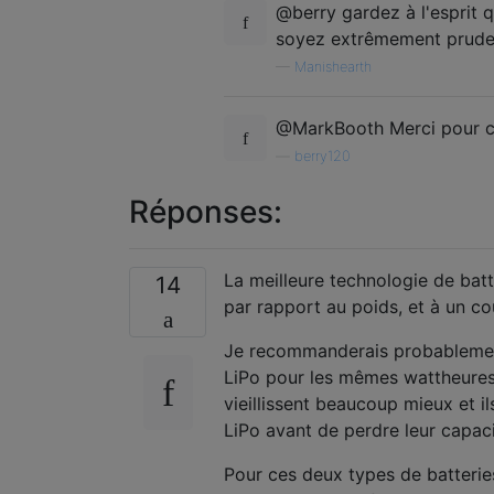
@berry gardez à l'esprit qu
soyez extrêmement prudent
—
Manishearth
@MarkBooth Merci pour cel
—
berry120
Réponses:
La meilleure technologie de bat
14
par rapport au poids, et à un co
Je recommanderais probablement
LiPo pour les mêmes wattheures e
vieillissent beaucoup mieux et il
LiPo avant de perdre leur capaci
Pour ces deux types de batteries