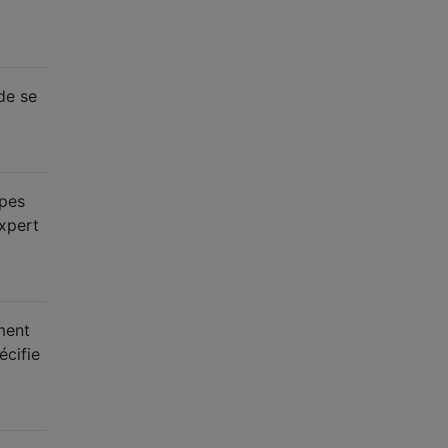
de se
ypes
expert
ment
écifie