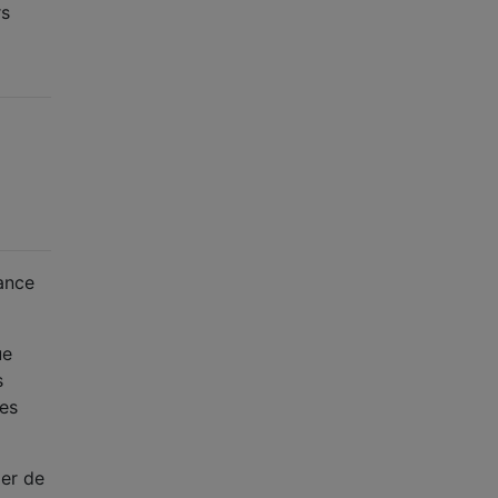
rs
ance
ue
s
ies
ier de