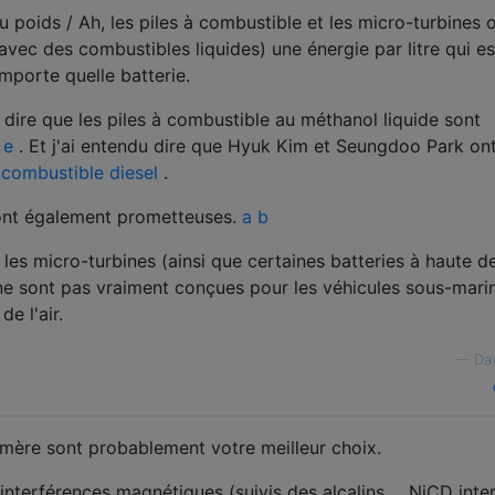
u poids / Ah, les piles à combustible et les micro-turbines 
vec des combustibles liquides) une énergie par litre qui es
mporte quelle batterie.
s dire que les piles à combustible au méthanol liquide sont
d
e
. Et j'ai entendu dire que Hyuk Kim et Seungdoo Park ont ​
 combustible diesel
.
ont également prometteuses.
a
b
 les micro-turbines (ainsi que certaines batteries à haute d
) ne sont pas vraiment conçues pour les véhicules sous-mari
e l'air.
—
Da
lymère sont probablement votre meilleur choix.
'interférences magnétiques (suivis des alcalins ... NiCD inte