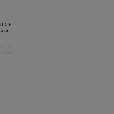
b
ait le
t que
berry120
source