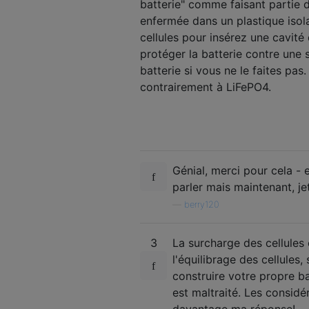
batterie" comme faisant partie d
enfermée dans un plastique isola
cellules pour insérez une cavit
protéger la batterie contre une
batterie si vous ne le faites pa
contrairement à LiFePO4.
Génial, merci pour cela - 
parler mais maintenant, je
—
berry120
3
La surcharge des cellules 
l'équilibrage des cellule
construire votre propre b
est maltraité. Les considér
davantage ma réponse!