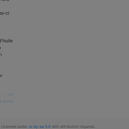
es-ci
e
'huile
b
n
er
—
Ian
source
Licensed under
cc by-sa 3.0
with attribution required.