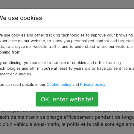
We use cookies
de batterie rechargeabl
e use cookies and other tracking technologies to improve your browsing
ompte tenu de la taille 
xperience on our website, to show you personalized content and targeted
ds, to analyze our website traffic, and to understand where our visitors a
oming from.
y continuing, you consent to our use of cookies and other tracking
echnologies and affirm you're at least 16 years old or have consent from 
arent or guardian.
t de planeur sous-marin qui devra rester autonome pendan
ou can read details in our
Cookie policy
and
Privacy policy
.
s. La consommation d'énergie devrait être minimale, et je 
dispositif de charge (comme un chargeur solaire), mais j'ai
OK, enter website!
batterie soit suffisamment grande, donc je n'ai pas vraime
t. Une grande consommation de courant n'est pas vraiment
besoin de maintenir sa charge efficacement pendant de long
t d'un véhicule sous-marin, le poids et la taille sont égalem