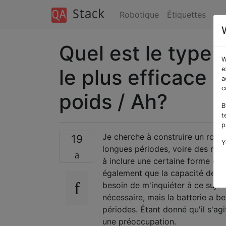
Robotique
Étiquettes
Quel est le type 
W
le plus efficace c
e
a
c
poids / Ah?
B
t
p
Je cherche à construire un robo
19
Y
longues périodes, voire des moi
à inclure une certaine forme de 
également que la capacité de la 
besoin de m'inquiéter à ce suje
nécessaire, mais la batterie a 
périodes. Étant donné qu'il s'agi
une préoccupation.