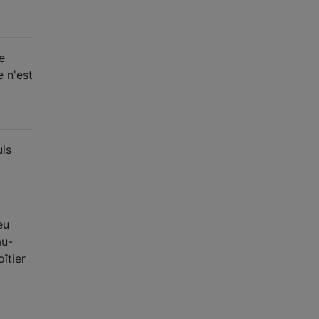
e
e n'est
uis
eu
au-
îtier