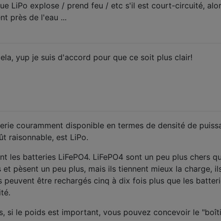
e LiPo explose / prend feu / etc s'il est court-circuité, alo
 près de l'eau ...
a, yup je suis d'accord pour que ce soit plus clair!
terie couramment disponible en termes de densité de puiss
ût raisonnable, est LiPo.
 les batteries LiFePO4. LiFePO4 sont un peu plus chers q
t pèsent un peu plus, mais ils tiennent mieux la charge, il
s peuvent être rechargés cinq à dix fois plus que les batter
té.
, si le poids est important, vous pouvez concevoir le "boît