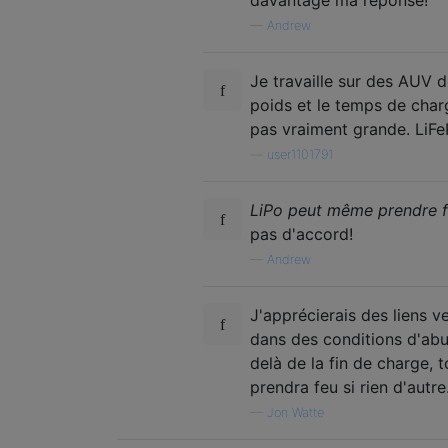
—
Andrew
Je travaille sur des AUV d
poids et le temps de charg
pas vraiment grande. LiFe
—
user1101791
LiPo peut même prendre fe
pas d'accord!
—
Andrew
J'apprécierais des liens 
dans des conditions d'abu
delà de la fin de charge, t
prendra feu si rien d'autr
—
Jon Watte