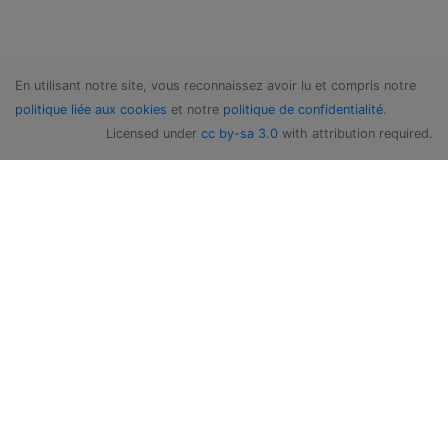
En utilisant notre site, vous reconnaissez avoir lu et compris notre
politique liée aux cookies
et notre
politique de confidentialité
.
Licensed under
cc by-sa 3.0
with attribution required.