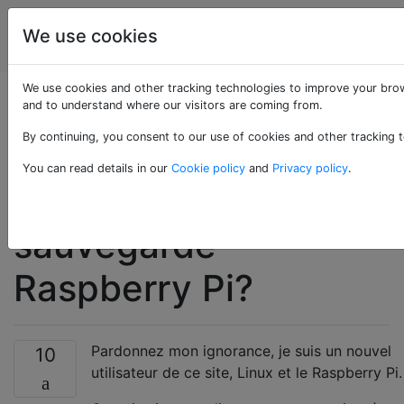
Raspberry
Étiquettes
We use cookies
Account
Pi
We use cookies and other tracking technologies to improve your brow
Est-ce l'utilisation
and to understand where our visitors are coming from.
By continuing, you consent to our use of cookies and other tracking t
correcte de rsync
You can read details in our
Cookie policy
and
Privacy policy
.
pour créer une
sauvegarde
Raspberry Pi?
Pardonnez mon ignorance, je suis un nouvel
10
utilisateur de ce site, Linux et le Raspberry Pi.