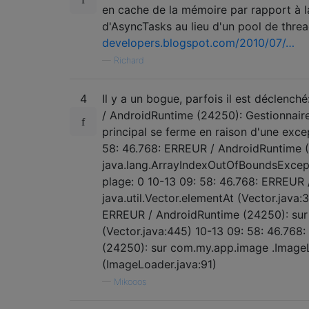
en cache de la mémoire par rapport à la 
d'AsyncTasks au lieu d'un pool de thre
developers.blogspot.com/2010/07/…
—
Richard
4
Il y a un bogue, parfois il est déclenc
/ AndroidRuntime (24250): Gestionnaire
principal se ferme en raison d'une exc
58: 46.768: ERREUR / AndroidRuntime 
java.lang.ArrayIndexOutOfBoundsExcept
plage: 0 10-13 09: 58: 46.768: ERREUR
java.util.Vector.elementAt (Vector.java:
ERREUR / AndroidRuntime (24250): sur j
(Vector.java:445) 10-13 09: 58: 46.76
(24250): sur com.my.app.image .Imag
(ImageLoader.java:91)
—
Mikooos