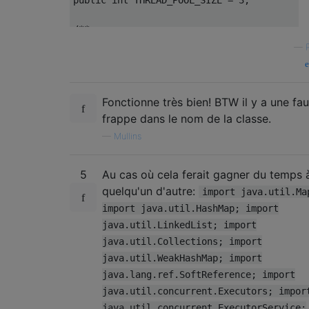
public
int
 THREAD_POOL_SIZE 
=
3
;
/**

 * Constructor

—
 */
public
DrawableBackgroundDownloader
()
{
    mThreadPool 
=
Executors
.
newFixedThread
Fonctionne très bien! BTW il y a une fa
}
frappe dans le nom de la classe.
—
Mullins
/**

 * Clears all instance data and stops runni
5
Au cas où cela ferait gagner du temps 
 */
public
void
Reset
()
{
quelqu'un d'autre:
import java.util.Ma
ExecutorService
 oldThreadPool 
=
 mThrea
import java.util.HashMap; import
    mThreadPool 
=
Executors
.
newFixedThread
java.util.LinkedList; import
    oldThreadPool
.
shutdownNow
();
java.util.Collections; import
java.util.WeakHashMap; import
    mChacheController
.
clear
();
java.lang.ref.SoftReference; import
    mCache
.
clear
();
    mImageViews
.
clear
();
java.util.concurrent.Executors; impor
}
java.util.concurrent.ExecutorService;