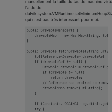
manuellement la taille du tas de machine virtu
l'aide de
dalvik.system.VMRuntime.setMinimumHeapSize
qui n'est pas très intéressant pour moi.
public
DrawableManager
()
{
    drawableMap 
=
new
HashMap
<
String
,
Soft
}
public
Drawable
 fetchDrawable
(
String
 urlSt
SoftReference
<
Drawable
>
 drawableRef 
=
 
if
(
drawableRef 
!=
null
)
{
Drawable
 drawable 
=
 drawableRef
.
ge
if
(
drawable 
!=
null
)
return
 drawable
;
// Reference has expired so remove
        drawableMap
.
remove
(
urlString
);
}
if
(
Constants
.
LOGGING
)
Log
.
d
(
this
.
getC
try
{