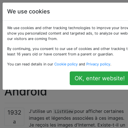
La
Étiquettes
We use cookies
Account
programmation
We use cookies and other tracking technologies to improve your brow
Comment charger
show you personalized content and targeted ads, to analyze our webs
our visitors are coming from.
des images
By continuing, you consent to our use of cookies and other tracking t
least 16 years old or have consent from a parent or guardian.
paresseusement
You can read details in our
Cookie policy
and
Privacy policy
.
dans ListView dans
OK, enter website!
Android
J'utilise un
pour afficher certaines
1932
ListView
images et légendes associées à ces images.
Je reçois les images d'Internet. Existe-t-il un