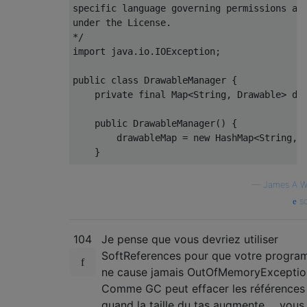
specific language governing permissions and
under the License.

*/
import
 java
.
io
.
IOException
;
public
class
DrawableManager
{
private
final
Map
<
String
,
Drawable
>
 dr
public
DrawableManager
()
{
        drawableMap 
=
new
HashMap
<
String
,
}
public
Drawable
 fetchDrawable
(
String
 u
—
James A W
if
(
drawableMap
.
containsKey
(
urlStr
so
return
 drawableMap
.
get
(
urlStri
}
104
Je pense que vous devriez utiliser
Log
.
d
(
this
.
getClass
().
getSimpleNam
SoftReferences pour que votre progr
try
{
ne cause jamais OutOfMemoryExceptio
InputStream
is
=
 fetch
(
urlStri
Comme GC peut effacer les références
Drawable
 drawable 
=
Drawable
.
c
quand la taille du tas augmente ... vous