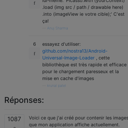
lui-même. 'Picasso.with (yourContext)
.load (img src / path / drawable here)
.into (imageView ie votre cible);' C'est
ça!
—
Anuj Sharma
6
essayez d'utiliser:
github.com/nostra13/Android-
Universal-Image-Loader
, cette
bibliothèque est très rapide et efficace
pour le chargement paresseux et la
mise en cache d'images
—
krunal patel
Réponses:
Voici ce que j'ai créé pour contenir les image
1087
que mon application affiche actuellement.