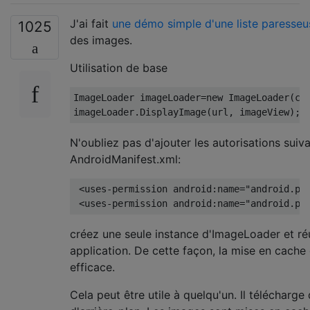
}
J'ai fait
une démo simple d'une liste paresseu
1025
private
InputStream
 fetch
(
String
 urlSt
des images.
DefaultHttpClient
 httpClient 
=
new
Utilisation de base
HttpGet
 request 
=
new
HttpGet
(
urlS
HttpResponse
 response 
=
 httpClient
return
 response
.
getEntity
().
getCon
ImageLoader
 imageLoader
=
new
ImageLoader
(
co
}
imageLoader
.
DisplayImage
(
url
,
 imageView
);
}
N'oubliez pas d'ajouter les autorisations suiv
AndroidManifest.xml:
<uses-permission
android:name
=
"android.pe
<uses-permission
android:name
=
"android.pe
créez une seule instance d'ImageLoader et réu
application. De cette façon, la mise en cach
efficace.
Cela peut être utile à quelqu'un. Il télécharge