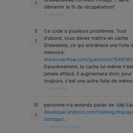
if
(
drawableMap
.
containsKey
(
urlStr
démarrer le fil de récupération?
            imageView
.
setImageDrawable
(
dra
—
Karussell
}
5
Ce code a plusieurs problèmes. Tout
final
Handler
 handler 
=
new
Handle
@Override
d'abord, vous devez mettre en cache
public
void
 handleMessage
(
Mess
Drawables, ce qui entraînera une fuite 
                imageView
.
setImageDrawable
mémoire:
}
stackoverflow.com/questions/7648740
};
Deuxièmement, le cache lui-même n'es
jamais effacé, il augmentera donc pour
Thread
 thread 
=
new
Thread
()
{
toujours, c'est une autre fuite de mémoi
@Override
public
void
 run
()
{
—
satur9nine
//TODO : set imageView to 
Drawable
 drawable 
=
 fetchD
10
personne n'a entendu parler de
LRU Ca
Message
 message 
=
 handler
.
developer.android.com/training/display
                handler
.
sendMessage
(
messag
}
bitmaps/…
};
—
Muhammad Babar
        thread
.
start
();