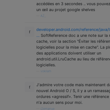
if
(
drawable 
!=
null
)
{
accédées en 3 secondes .. vous pouvez
            imageView
.
setImageDrawable
(
dra
un œil au projet google shelves
return
;
—
AZ_
}
// Reference has expired so remove
        drawableMap
.
remove
(
urlString
);
developer.android.com/reference/java/l
}
…
SoftReference doc a une note sur la 
cache, voir la section "Éviter les référe
final
Handler
 handler 
=
new
Handler
()
logicielles pour la mise en cache". La p
@Override
public
void
 handleMessage
(
Message
 
des applications doivent utiliser un
            imageView
.
setImageDrawable
((
Dr
android.util.LruCache au lieu de référe
}
logicielles.
};
—
vokilam
Thread
 thread 
=
new
Thread
()
{
@Override
J'admire votre code mais maintenant d
public
void
 run
()
{
nouvel Android O / S, il y a un ramassa
//TODO : set imageView to a "p
ordures «agressif». Tenir une référence 
Drawable
 drawable 
=
 fetchDrawa
n'a aucun sens pour moi.
Message
 message 
=
 handler
.
obta
            handler
—
j2emanue
.
sendMessage
(
message
);