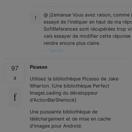
}
};
@ j2emanue Vous avez raison, comme j
    thread
.
start
();
essayé de l'indiquer en haut de ma répo
}
SoftReferences sont récupérées trop vi
vais essayer de modifier cette réponse 
rendre encore plus claire.
—
TalkLittle
Picasso
97
Utilisez la bibliothèque Picasso de Jake
Wharton. (Une bibliothèque Perfect
ImageLoading du développeur
d'ActionBarSherlock)
Une puissante bibliothèque de
téléchargement et de mise en cache
d'images pour Android.