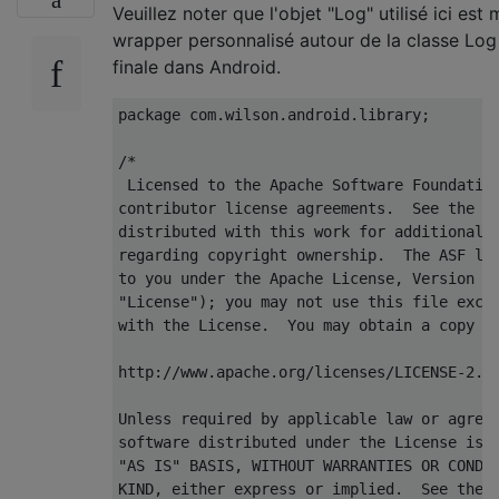
Veuillez noter que l'objet "Log" utilisé ici est
wrapper personnalisé autour de la classe Log
finale dans Android.
package
 com
.
wilson
.
android
.
library
;
/*

 Licensed to the Apache Software Foundation
contributor license agreements.  See the NO
distributed with this work for additional i
regarding copyright ownership.  The ASF lic
to you under the Apache License, Version 2.
"License"); you may not use this file excep
with the License.  You may obtain a copy of
http://www.apache.org/licenses/LICENSE-2.0

Unless required by applicable law or agreed
software distributed under the License is d
"AS IS" BASIS, WITHOUT WARRANTIES OR CONDIT
KIND, either express or implied.  See the L