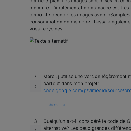
d'arrière-plan. Les images sont mises en cach
mémoire. L'implémentation du cache est très si
démo. Je décode les images avec inSampleSiz
consommation de mémoire. J'essaie égalemen
vues recyclées.
7
Merci, j'utilise une version légèrement
partout dans mon projet:
code.google.com/p/vimeoid/source/br
…
—
shaman.sir
3
Quelqu'un a-t-il considéré le code de
alternative? Les deux grandes différenc