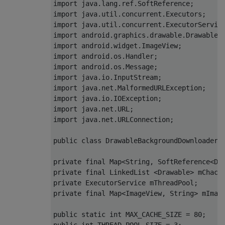
import
 java
.
lang
.
ref
.
SoftReference
;
import
 java
.
util
.
concurrent
.
Executors
;
import
 java
.
util
.
concurrent
.
ExecutorServic
import
 android
.
graphics
.
drawable
.
Drawable
;
import
 android
.
widget
.
ImageView
;
import
 android
.
os
.
Handler
;
import
 android
.
os
.
Message
;
import
 java
.
io
.
InputStream
;
import
 java
.
net
.
MalformedURLException
;
import
 java
.
io
.
IOException
;
import
 java
.
net
.
URL
;
import
 java
.
net
.
URLConnection
;
public
class
DrawableBackgroundDownloader
private
final
Map
<
String
,
SoftReference
<
Dr
private
final
LinkedList
<
Drawable
>
 mChach
private
ExecutorService
 mThreadPool
;
private
final
Map
<
ImageView
,
String
>
 mImag
public
static
int
 MAX_CACHE_SIZE 
=
80
;