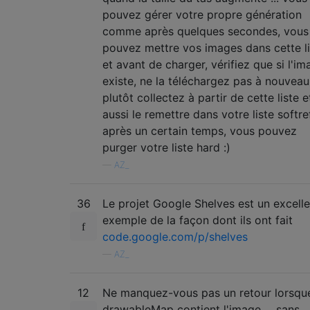
pouvez gérer votre propre génération
comme après quelques secondes, vous
if
(
drawable 
!=
null
)
{
pouvez mettre vos images dans cette li
                drawableMap
.
put
(
urlString
,
Log
.
d
(
this
.
getClass
().
getS
et avant de charger, vérifiez que si l'i
+
 drawable
.
getIntr
existe, ne la téléchargez pas à nouveau
+
 drawable
.
getMini
plutôt collectez à partir de cette liste e
}
else
{
aussi le remettre dans votre liste softre
Log
.
w
(
this
.
getClass
().
getSim
après un certain temps, vous pouvez
}
purger votre liste hard :)
return
 drawable
;
—
AZ_
}
catch
(
MalformedURLException
 e
)
Log
.
e
(
this
.
getClass
().
getSimpl
36
Le projet Google Shelves est un excelle
return
null
;
exemple de la façon dont ils ont fait
}
catch
(
IOException
 e
)
{
code.google.com/p/shelves
Log
.
e
(
this
.
getClass
().
getSimpl
return
null
;
—
AZ_
}
}
12
Ne manquez-vous pas un retour lorsqu
drawableMap contient l'image ... sans
public
void
 fetchDrawableOnThread
(
fina