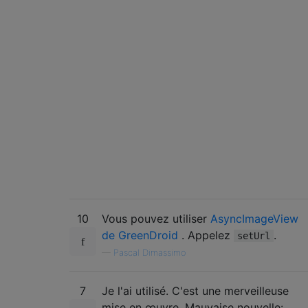
10
Vous pouvez utiliser
AsyncImageView
de GreenDroid
. Appelez
.
setUrl
—
Pascal Dimassimo
7
Je l'ai utilisé. C'est une merveilleuse
mise en œuvre. Mauvaise nouvelle: