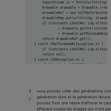
InputStream
is
=
 fetch
(
urlString
);
Drawable
 drawable 
=
Drawable
.
creat
        drawableRef 
=
new
SoftReference
<
Dr
        drawableMap
.
put
(
urlString
,
 drawabl
if
(
Constants
.
LOGGING
)
Log
.
d
(
this
.
+
 drawable
.
getIntrinsicHei
+
 drawable
.
getMinimumHeigh
return
 drawableRef
.
get
();
}
catch
(
MalformedURLException
 e
)
{
if
(
Constants
.
LOGGING
)
Log
.
e
(
this
.
return
null
;
}
catch
(
IOException
 e
)
{
if
(
Constants
.
LOGGING
)
Log
.
e
(
this
.
return
null
;
}
}
3
vous pouvez créer des générations co
public
void
 fetchDrawableOnThread
(
final
St
SoftReference
<
Drawable
>
 drawableRef 
=
 
génération dure et la génération douce
if
(
drawableRef 
!=
null
)
{
pouvez fixer une heure d'effacer le cac
Drawable
 drawable 
=
 drawableRef
.
ge
effacera toutes les images qui n'ont pa