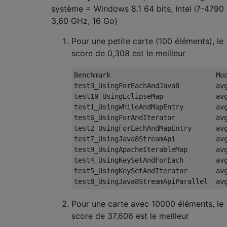
système = Windows 8.1 64 bits, Intel i7-4790
3,60 GHz, 16 Go)
Pour une petite carte (100 éléments), le
score de 0,308 est le meilleur
Benchmark
Mo
test3_UsingForEachAndJava8         av
test10_UsingEclipseMap             av
test1_UsingWhileAndMapEntry        av
test6_UsingForAndIterator          av
test2_UsingForEachAndMapEntry      av
test7_UsingJava8StreamApi          av
test9_UsingApacheIterableMap       av
test4_UsingKeySetAndForEach        av
test5_UsingKeySetAndIterator       av
test8_UsingJava8StreamApiParallel  av
Pour une carte avec 10000 éléments, le
score de 37,606 est le meilleur