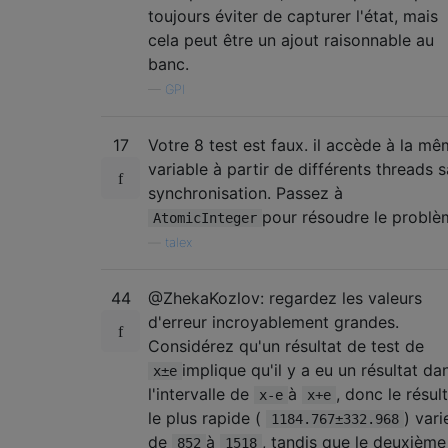
toujours éviter de capturer l'état, mais
cela peut être un ajout raisonnable au
banc.
—
GPI
17
Votre 8 test est faux. il accède à la m
variable à partir de différents threads 
synchronisation. Passez à
pour résoudre le problè
AtomicInteger
—
talex
44
@ZhekaKozlov: regardez les valeurs
d'erreur incroyablement grandes.
Considérez qu'un résultat de test de
implique qu'il y a eu un résultat da
x±e
l'intervalle de
à
, donc le résul
x-e
x+e
le plus rapide (
) vari
1184.767±332.968
de
à
, tandis que le deuxième
852
1518