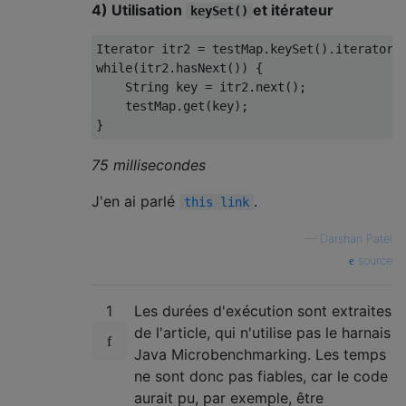
4) Utilisation
et itérateur
keySet()
Iterator
 itr2 
=
 testMap
.
keySet
().
iterator
(
while
(
itr2
.
hasNext
())
{
String
 key 
=
 itr2
.
next
();
    testMap
.
get
(
key
);
}
75 millisecondes
J'en ai parlé
.
this link
—
Darshan Patel
source
1
Les durées d'exécution sont extraites
de l'article, qui n'utilise pas le harnais
Java Microbenchmarking. Les temps
ne sont donc pas fiables, car le code
aurait pu, par exemple, être