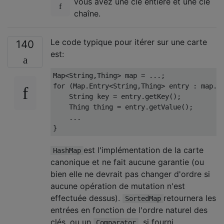
vous avez une clé entière et une clé
chaîne.
Le code typique pour itérer sur une carte
140
est:
Map
<
String
,
Thing
>
 map 
=
...;
for
(
Map
.
Entry
<
String
,
Thing
>
 entry 
:
 map
.
e
String
 key 
=
 entry
.
getKey
();
Thing
 thing 
=
 entry
.
getValue
();
...
}
est l'implémentation de la carte
HashMap
canonique et ne fait aucune garantie (ou
bien elle ne devrait pas changer d'ordre si
aucune opération de mutation n'est
effectuée dessus).
retournera les
SortedMap
entrées en fonction de l'ordre naturel des
clés, ou un
, si fourni.
Comparator