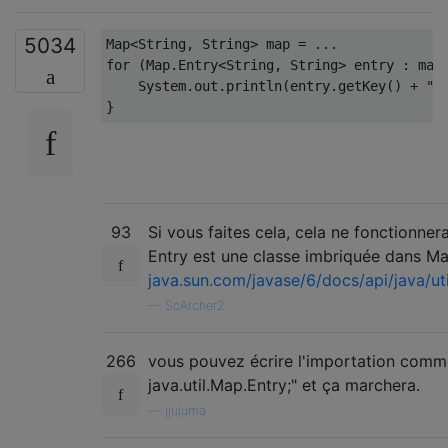
5034
Map
<
String
,
String
>
 map 
=
...
for
(
Map
.
Entry
<
String
,
String
>
 entry 
:
 map
System
.
out
.
println
(
entry
.
getKey
()
+
"/
}
93
Si vous faites cela, cela ne fonctionner
Entry est une classe imbriquée dans Ma
java.sun.com/javase/6/docs/api/java/ut
—
ScArcher2
266
vous pouvez écrire l'importation comm
java.util.Map.Entry;" et ça marchera.
—
jjujuma