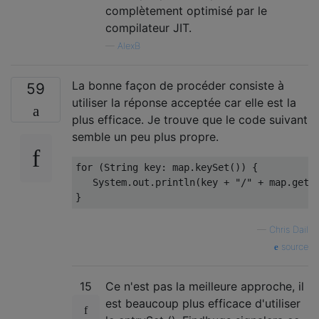
complètement optimisé par le
compilateur JIT.
—
AlexB
La bonne façon de procéder consiste à
59
utiliser la réponse acceptée car elle est la
plus efficace. Je trouve que le code suivant
semble un peu plus propre.
for
(
String
 key
:
 map
.
keySet
())
{
System
.
out
.
println
(
key 
+
"/"
+
 map
.
get
(
}
—
Chris Dail
source
15
Ce n'est pas la meilleure approche, il
est beaucoup plus efficace d'utiliser