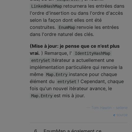
retournera les entrées dans
LinkedHashMap
l'ordre d'insertion ou dans l'ordre d'accès
selon la façon dont elles ont été
construites.
renvoie les entrées
EnumMap
dans l'ordre naturel des clés.
(Mise à jour: je pense que ce n'est plus
vrai.
) Remarque, l'
IdentityHashMap
itérateur a actuellement une
entrySet
implémentation particulière qui renvoie la
même
instance pour chaque
Map.Entry
élément du
! Cependant, chaque
entrySet
fois qu'un nouvel itérateur avance, le
est mis à jour.
Map.Entry
—
Tom Hawtin - sellerie
source
6
EnumMap a également ce