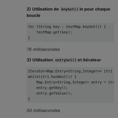
2) Utilisation de
in pour chaque
keySet()
boucle
for
(
String
 key 
:
 testMap
.
keySet
())
{
    testMap
.
get
(
key
);
}
76 millisecondes
3) Utilisation
et itérateur
entrySet()
Iterator
<
Map
.
Entry
<
String
,
Integer
>>
 itr1 
=
while
(
itr1
.
hasNext
())
{
Map
.
Entry
<
String
,
Integer
>
 entry 
=
 itr1
    entry
.
getKey
();
    entry
.
getValue
();
}
50 millisecondes