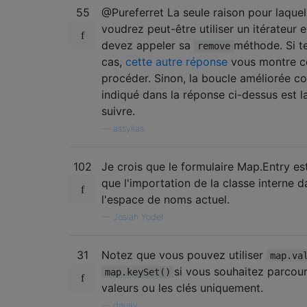
55
@Pureferret La seule raison pour laquel
voudrez peut-être utiliser un itérateur e
devez appeler sa
méthode. Si te
remove
cas,
cette autre réponse
vous montre 
procéder. Sinon, la boucle améliorée 
indiqué dans la réponse ci-dessus est l
suivre.
—
assylias
102
Je crois que le formulaire Map.Entry est
que l'importation de la classe interne d
l'espace de noms actuel.
—
Josiah Yoder
31
Notez que vous pouvez utiliser
map.va
si vous souhaitez parcouri
map.keySet()
valeurs ou les clés uniquement.
—
dguay