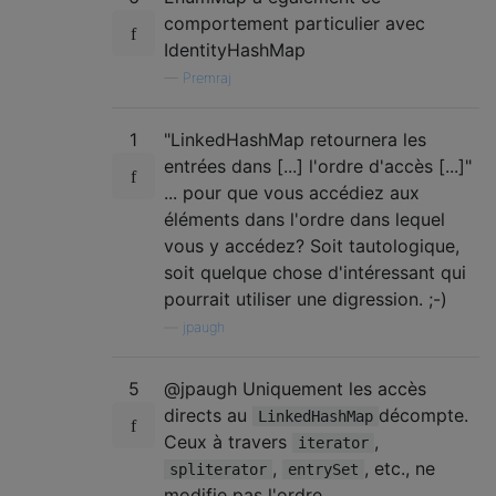
comportement particulier avec
IdentityHashMap
—
Premraj
1
"LinkedHashMap retournera les
entrées dans [...] l'ordre d'accès [...]"
... pour que vous accédiez aux
éléments dans l'ordre dans lequel
vous y accédez? Soit tautologique,
soit quelque chose d'intéressant qui
pourrait utiliser une digression. ;-)
—
jpaugh
5
@jpaugh Uniquement les accès
directs au
décompte.
LinkedHashMap
Ceux à travers
,
iterator
,
, etc., ne
spliterator
entrySet
modifie pas l'ordre.