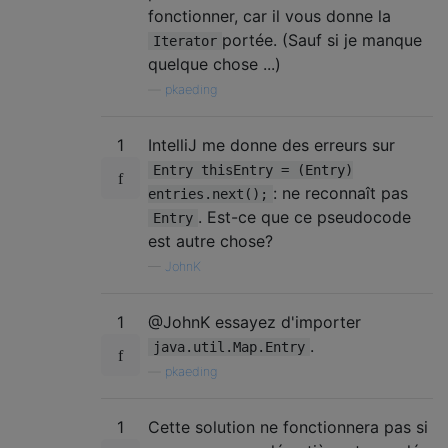
fonctionner, car il vous donne la
portée. (Sauf si je manque
Iterator
quelque chose ...)
—
pkaeding
1
IntelliJ me donne des erreurs sur
Entry thisEntry = (Entry)
: ne reconnaît pas
entries.next();
. Est-ce que ce pseudocode
Entry
est autre chose?
—
JohnK
1
@JohnK essayez d'importer
.
java.util.Map.Entry
—
pkaeding
1
Cette solution ne fonctionnera pas si