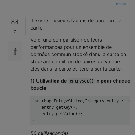
source
Il existe plusieurs façons de parcourir la
84
carte.
Voici une comparaison de leurs
performances pour un ensemble de
données commun stocké dans la carte en
stockant un million de paires de valeurs
clés dans la carte et itérera sur la carte.
1) Utilisation de
in pour chaque
entrySet()
boucle
for
(
Map
.
Entry
<
String
,
Integer
>
 entry 
:
 tes
    entry
.
getKey
();
    entry
.
getValue
();
}
50 millisecondes