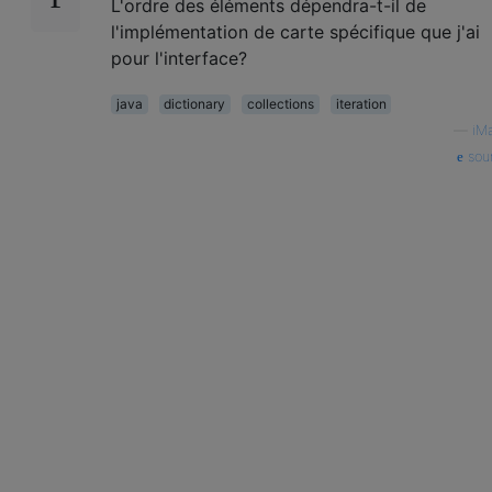
L'ordre des éléments dépendra-t-il de
l'implémentation de carte spécifique que j'ai
pour l'interface?
java
dictionary
collections
iteration
—
iM
sou