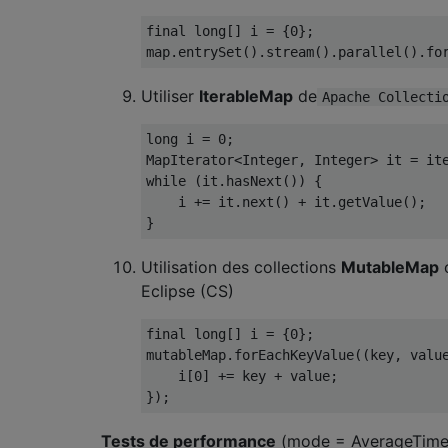
final
long
[]
 i 
=
{
0
};
map
.
entrySet
().
stream
().
parallel
().
fo
Utiliser
IterableMap
de
Apache Collecti
long
 i 
=
0
;
MapIterator
<
Integer
,
Integer
>
 it 
=
 it
while
(
it
.
hasNext
())
{
    i 
+=
 it
.
next
()
+
 it
.
getValue
();
}
Utilisation des collections
MutableMap
Eclipse (CS)
final
long
[]
 i 
=
{
0
};
mutableMap
.
forEachKeyValue
((
key
,
 valu
    i
[
0
]
+=
 key 
+
 value
;
});
Tests de performance
(mode = AverageTime