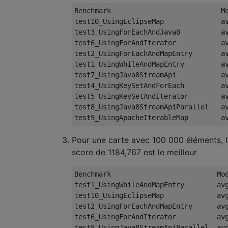
Benchmark
M
test10_UsingEclipseMap              a
test3_UsingForEachAndJava8          a
test6_UsingForAndIterator           a
test2_UsingForEachAndMapEntry       a
test1_UsingWhileAndMapEntry         a
test7_UsingJava8StreamApi           a
test4_UsingKeySetAndForEach         a
test5_UsingKeySetAndIterator        a
test8_UsingJava8StreamApiParallel   a
test9_UsingApacheIterableMap        a
Pour une carte avec 100 000 éléments, 
score de 1184,767 est le meilleur
Benchmark
Mo
test1_UsingWhileAndMapEntry        av
test10_UsingEclipseMap             av
test2_UsingForEachAndMapEntry      av
test6_UsingForAndIterator          av
test8_UsingJava8StreamApiParallel  av