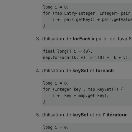
long
 i 
=
0
;
for
(
Map
.
Entry
<
Integer
,
Integer
>
 pair
    i 
+=
 pair
.
getKey
()
+
 pair
.
getValu
}
Utilisation de
forEach à
partir de Java 8
final
long
[]
 i 
=
{
0
};
map
.
forEach
((
k
,
 v
)
->
 i
[
0
]
+=
 k 
+
 v
);
Utilisation de
keySet
et
foreach
long
 i 
=
0
;
for
(
Integer
 key 
:
 map
.
keySet
())
{
    i 
+=
 key 
+
 map
.
get
(
key
);
}
Utilisation de
keySet
et de l'
itérateur
long
 i 
=
0
;