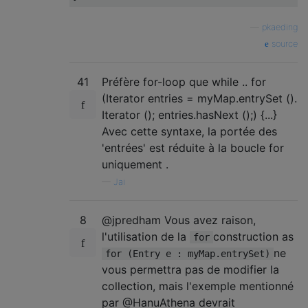
—
pkaeding
source
41
Préfère for-loop que while .. for
(Iterator entries = myMap.entrySet ().
Iterator (); entries.hasNext ();) {...}
Avec cette syntaxe, la portée des
'entrées' est réduite à la boucle for
uniquement .
—
Jai
8
@jpredham Vous avez raison,
l'utilisation de la
construction as
for
ne
for (Entry e : myMap.entrySet)
vous permettra pas de modifier la
collection, mais l'exemple mentionné
par @HanuAthena devrait