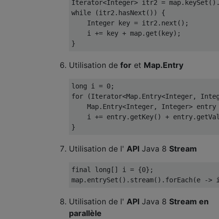
Iterator
<
Integer
>
 itr2 
=
 map
.
keySet
()
while
(
itr2
.
hasNext
())
{
Integer
 key 
=
 itr2
.
next
();
    i 
+=
 key 
+
 map
.
get
(
key
);
}
Utilisation de
for
et
Map.Entry
long
 i 
=
0
;
for
(
Iterator
<
Map
.
Entry
<
Integer
,
Inte
Map
.
Entry
<
Integer
,
Integer
>
 entry
    i 
+=
 entry
.
getKey
()
+
 entry
.
getVa
}
Utilisation de l'
API
Java 8
Stream
final
long
[]
 i 
=
{
0
};
map
.
entrySet
().
stream
().
forEach
(
e 
->
 
Utilisation de l'
API
Java 8
Stream en
parallèle