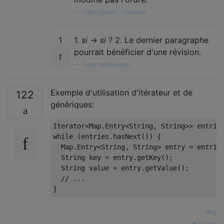
—
Tom Hawtin - tackline
1
1.
si
→
si
? 2. Le dernier paragraphe
pourrait bénéficier d'une révision.
—
Peter Mortensen
Exemple d'utilisation d'itérateur et de
122
génériques:
Iterator
<
Map
.
Entry
<
String
,
String
>>
 entrie
while
(
entries
.
hasNext
())
{
Map
.
Entry
<
String
,
String
>
 entry 
=
 entrie
String
 key 
=
 entry
.
getKey
();
String
 value 
=
 entry
.
getValue
();
// ...
}
—
serg
source