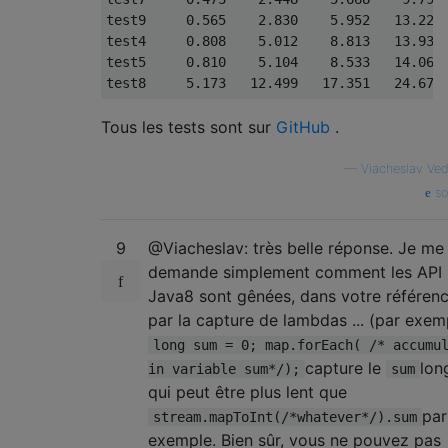
test9     
0.565
2.830
5.952
13.220
test4     
0.808
5.012
8.813
13.939
test5     
0.810
5.104
8.533
14.064
test8     
5.173
12.499
17.351
24.671
Tous les tests sont sur
GitHub
.
—
Viacheslav Ve
so
9
@Viacheslav: très belle réponse. Je me
demande simplement comment les API
Java8 sont gênées, dans votre référenc
par la capture de lambdas ... (par exem
long sum = 0; map.forEach( /* accumu
capture le
lon
in variable sum*/);
sum
qui peut être plus lent que
par
stream.mapToInt(/*whatever*/).sum
exemple. Bien sûr, vous ne pouvez pas