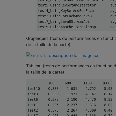
test5_UsingKeySetAndIterator       av
test4_UsingKeySetAndForEach        av
test3_UsingForEachAndJava8         av
test7_UsingJava8StreamApi          av
test9_UsingApacheIterableMap       av
Graphiques (tests de performances en foncti
de la taille de la carte)
Tableau (tests de performances en fonction 
la taille de la carte)
100
600
1100
1600
test10    
0.333
1.631
2.752
5.937
test3     
0.309
1.971
4.147
8.147
test6     
0.372
2.190
4.470
8.322
test1     
0.405
2.237
4.616
8.645
test2     
0.376
2.267
4.809
8.403
test7     
0.473
2.448
5.668
9.790