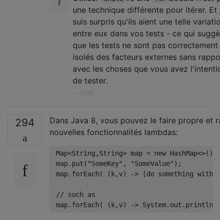
une technique différente pour itérer. Et 
suis surpris qu'ils aient une telle variati
entre eux dans vos tests - ce qui suggè
que les tests ne sont pas correctement
isolés des facteurs externes sans rappo
avec les choses que vous avez l'intenti
de tester.
—
ErikE
Dans Java 8, vous pouvez le faire propre et ra
294
nouvelles fonctionnalités lambdas:
Map
<
String
,
String
>
 map 
=
new
HashMap
<>();
 map
.
put
(
"SomeKey"
,
"SomeValue"
);
 map
.
forEach
(
(
k
,
v
)
->
[
do
 something with 
// such as
 map
.
forEach
(
(
k
,
v
)
->
System
.
out
.
println
(