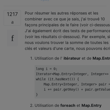
Pour résumer les autres réponses et les
1217
combiner avec ce que je sais, j'ai trouvé 10
façons principales de le faire (voir ci-dessous
J'ai également écrit des tests de performanc
(voir les résultats ci-dessous). Par exemple, s
nous voulons trouver la somme de toutes les
clés et valeurs d'une carte, nous pouvons écri
Utilisation de l'
itérateur
et de
Map.Ent
long
 i 
=
0
;
Iterator
<
Map
.
Entry
<
Integer
,
Integer
>>
while
(
it
.
hasNext
())
{
Map
.
Entry
<
Integer
,
Integer
>
 pair 
    i 
+=
 pair
.
getKey
()
+
 pair
.
getValu
}
Utilisation de
foreach
et
Map.Entry