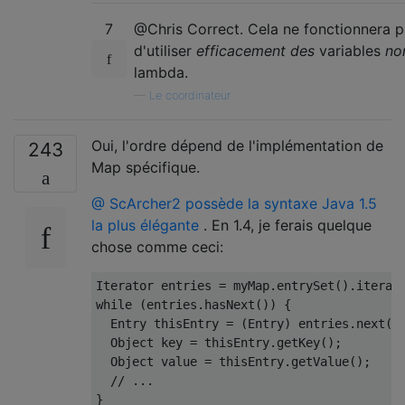
7
@Chris Correct. Cela ne fonctionnera p
d'utiliser
efficacement des
variables
no
lambda.
—
Le coordinateur
Oui, l'ordre dépend de l'implémentation de
243
Map spécifique.
@ ScArcher2 possède la syntaxe Java 1.5
la plus élégante
. En 1.4, je ferais quelque
chose comme ceci:
Iterator
 entries 
=
 myMap
.
entrySet
().
iterat
while
(
entries
.
hasNext
())
{
Entry
 thisEntry 
=
(
Entry
)
 entries
.
next
()
Object
 key 
=
 thisEntry
.
getKey
();
Object
 value 
=
 thisEntry
.
getValue
();
// ...
}