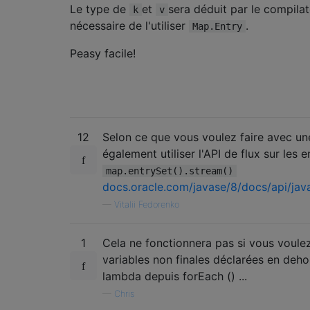
Le type de
et
sera déduit par le compilate
k
v
nécessaire de l'utiliser
.
Map.Entry
Peasy facile!
12
Selon ce que vous voulez faire avec un
également utiliser l'API de flux sur les
map.entrySet().stream()
docs.oracle.com/javase/8/docs/api/java
—
Vitalii Fedorenko
1
Cela ne fonctionnera pas si vous voule
variables non finales déclarées en deho
lambda depuis forEach () ...
—
Chris