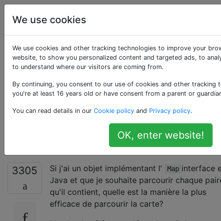
La
Étiquettes
We use cookies
Account
programmation
We use cookies and other tracking technologies to improve your bro
Comment effectuer
website, to show you personalized content and targeted ads, to analy
to understand where our visitors are coming from.
une itération efficace
By continuing, you consent to our use of cookies and other tracking 
you're at least 16 years old or have consent from a parent or guardia
sur chaque entrée
You can read details in our
Cookie policy
and
Privacy policy
.
d'une carte Java?
OK, enter website!
Si j'ai un objet implémentant l'
interface 
3305
Map
Java et que je souhaite parcourir chaque pair
qu'il contient, quelle est la manière la plus
efficace de parcourir la carte?