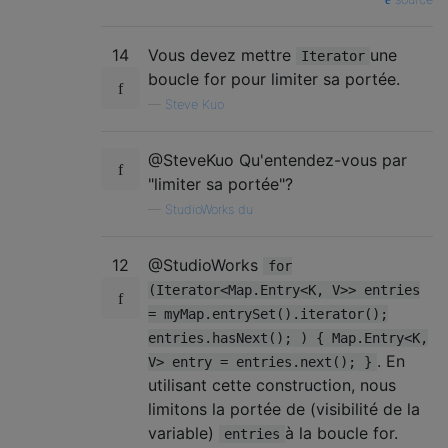
14
Vous devez mettre
une
Iterator
boucle for pour limiter sa portée.
—
Steve Kuo
@SteveKuo Qu'entendez-vous par
"limiter sa portée"?
—
StudioWorks du
12
@StudioWorks
for
(Iterator<Map.Entry<K, V>> entries
= myMap.entrySet().iterator();
entries.hasNext(); ) { Map.Entry<K,
. En
V> entry = entries.next(); }
utilisant cette construction, nous
limitons la portée de (visibilité de la
variable)
à la boucle for.
entries