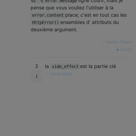
ligne courir, mais je
%s' % error.message
pense que vous vouliez l'utiliser à la
place; c'est en tout cas les
error.content
ensembles d' attributs du
HttpError()
deuxième argument.
—
Martijn Pieters
source
2
la
est la partie clé
side_effect
—
Daniel Butler