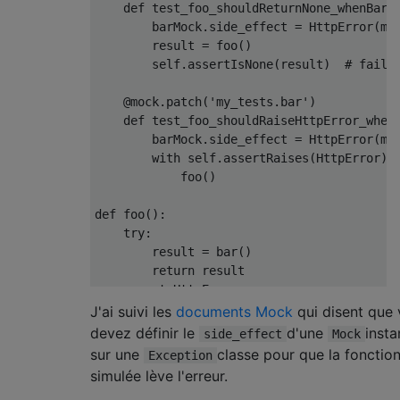
def
 test_foo_shouldReturnNone_whenBarR
        barMock
.
side_effect 
=
HttpError
(
mo
        result 
=
 foo
()
        self
.
assertIsNone
(
result
)
# fails
@mock
.
patch
(
'my_tests.bar'
)
def
 test_foo_shouldRaiseHttpError_when
        barMock
.
side_effect 
=
HttpError
(
mo
with
 self
.
assertRaises
(
HttpError
):
            foo
()
def
 foo
():
try
:
        result 
=
 bar
()
return
 result

except
HttpError
as
 error
:
if
 error
.
resp
.
status 
==
404
:
J'ai suivi les
documents Mock
qui disent que
print
'404 - %s'
%
 error
.
messag
devez définir le
d'une
inst
side_effect
Mock
return
None
sur une
classe pour que la fonctio
Exception
raise
simulée lève l'erreur.