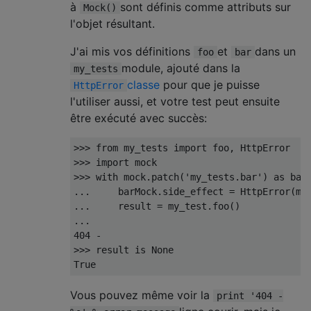
à
sont définis comme attributs sur
Mock()
l'objet résultant.
J'ai mis vos définitions
et
dans un
foo
bar
module, ajouté dans la
my_tests
classe
pour que je puisse
HttpError
l'utiliser aussi, et votre test peut ensuite
être exécuté avec succès:
>>>
from
 my_tests 
import
 foo
,
HttpError
>>>
import
>>>
with
 mock
.
patch
(
'my_tests.bar'
)
as
 bar
...
     barMock
.
side_effect 
=
HttpError
(
mo
...
     result 
=
 my_test
.
foo
()
...
404
-
>>>
 result 
is
None
True
Vous pouvez même voir la
print '404 -