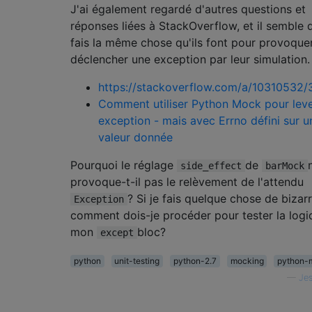
def
 bar
():
J'ai également regardé d'autres questions et
raise
NotImplementedError
()
réponses liées à StackOverflow, et il semble 
fais la même chose qu'ils font pour provoquer
déclencher une exception par leur simulation.
https://stackoverflow.com/a/10310532
Comment utiliser Python Mock pour lev
exception - mais avec Errno défini sur u
valeur donnée
Pourquoi le réglage
de
side_effect
barMock
provoque-t-il pas le relèvement de l'attendu
? Si je fais quelque chose de bizarr
Exception
comment dois-je procéder pour tester la logi
mon
bloc?
except
python
unit-testing
python-2.7
mocking
python-
—
Je