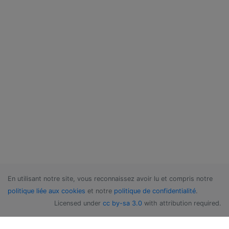
En utilisant notre site, vous reconnaissez avoir lu et compris notre
politique liée aux cookies
et notre
politique de confidentialité
.
Licensed under
cc by-sa 3.0
with attribution required.