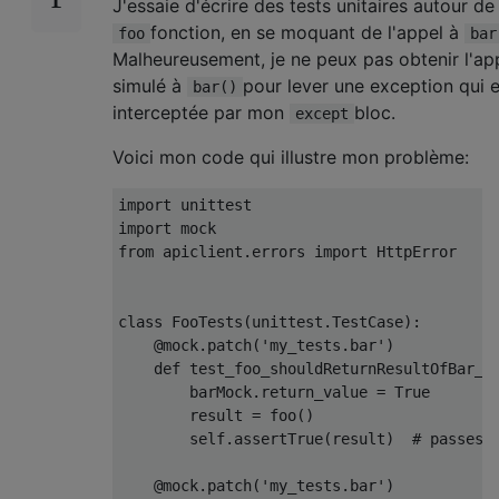
J'essaie d'écrire des tests unitaires autour de
fonction, en se moquant de l'appel à
foo
bar
Malheureusement, je ne peux pas obtenir l'ap
simulé à
pour lever une exception qui e
bar()
interceptée par mon
bloc.
except
Voici mon code qui illustre mon problème:
import
import
from
 apiclient
.
errors 
import
HttpError
class
FooTests
(
unittest
.
TestCase
):
@mock
.
patch
(
'my_tests.bar'
)
def
 test_foo_shouldReturnResultOfBar_w
        barMock
.
return_value 
=
True
        result 
=
 foo
()
        self
.
assertTrue
(
result
)
# passes
@mock
.
patch
(
'my_tests.bar'
)