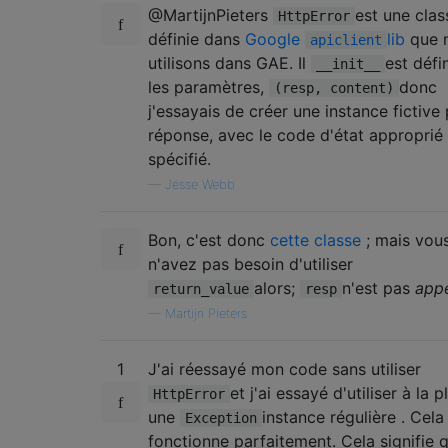
@MartijnPieters
est une clas
HttpError
définie dans
Google
lib
que 
apiclient
utilisons dans GAE. Il
est défi
__init__
les paramètres,
donc
(resp, content)
j'essayais de créer une instance fictive 
réponse, avec le code d'état approprié
spécifié.
—
Jesse Webb
Bon, c'est donc
cette classe
; mais vou
n'avez pas besoin d'utiliser
alors;
n'est pas
app
return_value
resp
—
Martijn Pieters
1
J'ai réessayé mon code sans utiliser
et j'ai essayé d'utiliser à la p
HttpError
une
instance régulière . Cela
Exception
fonctionne parfaitement. Cela signifie q