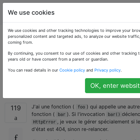
La
Étiquettes
We use cookies
Account
programmation
We use cookies and other tracking technologies to improve your bro
Se moquer d'une
personalized content and targeted ads, to analyze our website traffic
coming from.
fonction pour lever
By continuing, you consent to our use of cookies and other tracking t
years old or have consent from a parent or guardian.
une exception pour
You can read details in our
Cookie policy
and
Privacy policy
.
tester un bloc except
OK, enter websit
J'ai une fonction (
) qui appelle une autre
119
foo
fonction (
). Si l'invocation
déclen
bar
bar()
, je veux le gérer spécialement si l
HttpError
d'état est 404, sinon re-relancer.