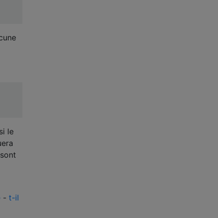
acune
i le
uera
 sont
e
-
t-il