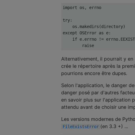
import
 os
,
 errno

try
:
    os
.
makedirs
(
directory
)
except
OSError
as
 e
:
if
 e
.
errno 
!=
 errno
.
EEXIST
raise
Alternativement, il pourrait y e
crée le répertoire après la prem
pourrions encore être dupes.
Selon l'application, le danger d
danger posé par d'autres facteur
en savoir plus sur l'applicatio
attendu avant de choisir une im
Les versions modernes de Python
(en 3.3 +) ...
FileExistsError