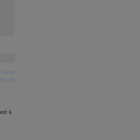
r Conrad
source
est à