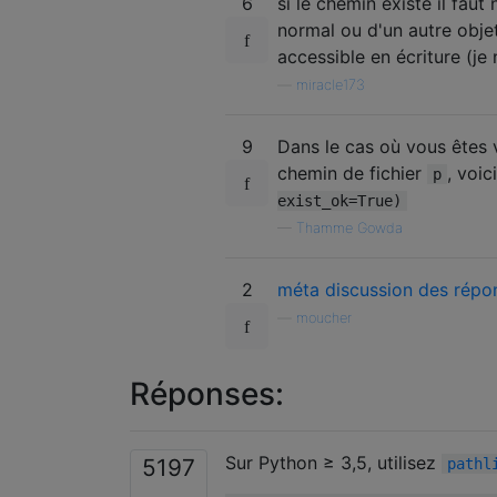
6
si le chemin existe il faut 
normal ou d'un autre objet 
accessible en écriture (je 
—
miracle173
9
Dans le cas où vous êtes v
chemin de fichier
, voic
p
exist_ok=True)
—
Thamme Gowda
2
méta discussion des répon
—
moucher
Réponses:
Sur Python ≥ 3,5, utilisez
5197
pathl