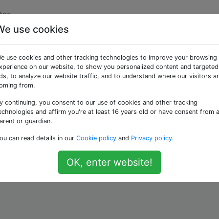
tes
We use cookies
 toute sécurité un
e use cookies and other tracking technologies to improve your browsing
qué?
xperience on our website, to show you personalized content and targeted
ds, to analyze our website traffic, and to understand where our visitors a
oming from.
y continuing, you consent to our use of cookies and other tracking
te de vérifier si le répertoire dans lequel un fichier va être 
echnologies and affirm you're at least 16 years old or have consent from 
ire en utilisant Python? Voici ce que j'ai essayé:
arent or guardian.
ou can read details in our
Cookie policy
and
Privacy policy
.
OK, enter website!
ename.txt"
le_path
)