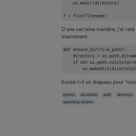
    os
.
mkdir
(
directory
)
f 
=
 file
(
filename
)
D'une certaine manière, j'ai raté
maintenant:
def
 ensure_dir
(
file_path
):
    directory 
=
 os
.
path
.
dirnam
if
not
 os
.
path
.
exists
(
dire
        os
.
makedirs
(
directory
)
Existe-t-il un drapeau pour "ou
python
exception
path
directory
operating-system