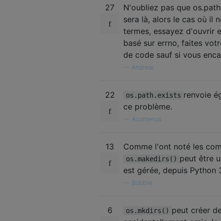
27
N'oubliez pas que os.path.e
sera là, alors le cas où il
termes, essayez d'ouvrir e
basé sur errno, faites vot
de code sauf si vous enca
—
Andrew
22
renvoie 
os.path.exists
ce problème.
—
Acumenus
13
Comme l'ont noté les comm
peut être u
os.makedirs()
est gérée, depuis Python 
—
Bobble
6
peut créer de
os.mkdirs()