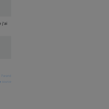
 j'ai
—
Parand
source