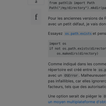
from
 pathlib 
import
Path
Path
(
"/my/directory"
).
mkdir
(
pa
Pour les anciennes versions de 
avec un petit défaut, je vais do
Essayez
et pen
os.path.exists
import
if
not
 os
.
path
.
exists
(
director
    os
.
makedirs
(
directory
)
Comme indiqué dans les commentai
répertoire est créé entre le
os.
avec un
. Malheureusem
OSError
pas infaillibles, car elles ignore
facteurs, tels que des autorisatio
Une option serait de piéger le
O
un moyen multiplateforme d'obte