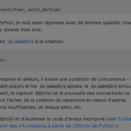
rents
=
True
,
 exist_ok
=
True
)
Python, je vois deux réponses avec de bonnes qualités, ch
nc donner mon avis:
sez
à la création.
os.makedirs
y
):
res et ailleurs, il existe une condition de concurrence - s
et les
appels, le
écho
path.exists
os.makedirs
os.makedirs
ent, la capture
et la poursuite des couvertures ne
OSError
ront l'échec de la création du répertoire en raison d'autres
ns insuffisantes, un disque plein, etc.
et d'examiner le code d'erreur incorporé (voir
Exist
SError
nir des informations à partir de OSError de Python
):