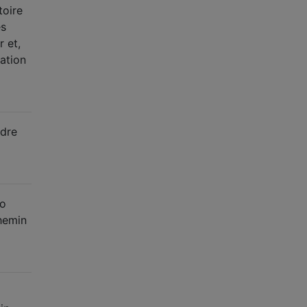
toire
es
r et,
cation
udre
to
chemin