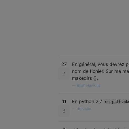
27
En général, vous devrez pe
nom de fichier. Sur ma mac
makedirs ().
—
Brian Hawkins
11
En python 2.7
os.path.mk
—
drevicko