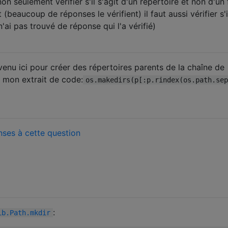
non seulement vérifier s'il s'agit d'un répertoire et non d'un 
(beaucoup de réponses le vérifient) il faut aussi vérifier s'i
n'ai pas trouvé de réponse qui l'a vérifié)
enu ici pour créer des répertoires parents de la chaîne de
i mon extrait de code:
os.makedirs(p[:p.rindex(os.path.sep
ses à cette question
:
ib.Path.mkdir