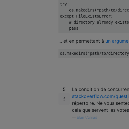
try
:
    os
.
makedirs
(
"path/to/direc
except
FileExistsError
:
# directory already exists
pass
... et en permettant à
un argumen
os
.
makedirs
(
"path/to/directory
5
La condition de concurren
stackoverflow.com/quest
répertoire. Ne vous sente
cela que servent les votes
—
Blair Conrad