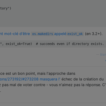
tory"
)
t mot-clé d'être
appelé
(en 3.2+).
os.makedirs
exist_ok
"
,
 exist_ok
=
True
)
# succeeds even if directory exists.
—
Blai
ce est un bon point, mais l'approche dans
ions/273192/#273208 masquera l'
échec de la création du
z pas mal de voter contre - vous n'aimez pas la réponse. C'
.