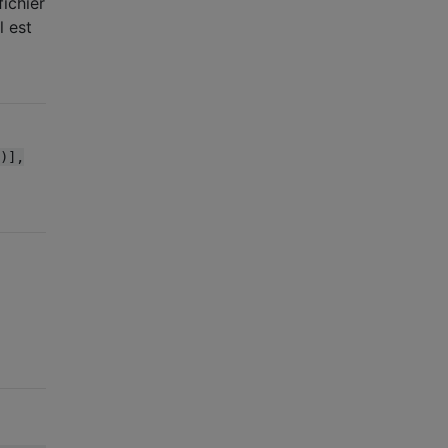
fichier
l est
)],