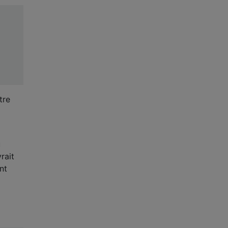
tre
u
rait
nt