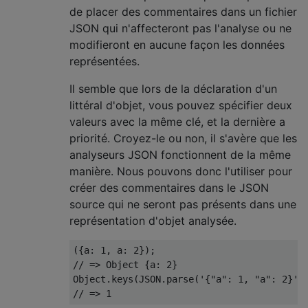
de placer des commentaires dans un fichier
JSON qui n'affecteront pas l'analyse ou ne
modifieront en aucune façon les données
représentées.
Il semble que lors de la déclaration d'un
littéral d'objet, vous pouvez spécifier deux
valeurs avec la même clé, et la dernière a
priorité. Croyez-le ou non, il s'avère que les
analyseurs JSON fonctionnent de la même
manière. Nous pouvons donc l'utiliser pour
créer des commentaires dans le JSON
source qui ne seront pas présents dans une
représentation d'objet analysée.
({
a
:
1
,
 a
:
2
});
// => Object {a: 2}
Object
.
keys
(
JSON
.
parse
(
'{"a": 1, "a": 2}'
)
// => 1