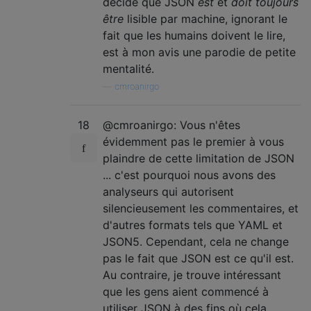
décidé que JSON
est
et
doit toujours
être
lisible par machine, ignorant le
fait que les humains doivent le lire,
est à mon avis une parodie de petite
mentalité.
—
cmroanirgo
18
@cmroanirgo: Vous n'êtes
évidemment pas le premier à vous
plaindre de cette limitation de JSON
... c'est pourquoi nous avons des
analyseurs qui autorisent
silencieusement les commentaires, et
d'autres formats tels que YAML et
JSON5. Cependant, cela ne change
pas le fait que JSON est ce qu'il est.
Au contraire, je trouve intéressant
que les gens aient commencé à
utiliser JSON à des fins où cela