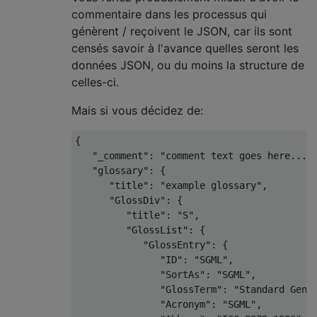
commentaire dans les processus qui
génèrent / reçoivent le JSON, car ils sont
censés savoir à l'avance quelles seront les
données JSON, ou du moins la structure de
celles-ci.
Mais si vous décidez de:
{
"_comment"
:
"comment text goes here..."
"glossary"
:
{
"title"
:
"example glossary"
,
"GlossDiv"
:
{
"title"
:
"S"
,
"GlossList"
:
{
"GlossEntry"
:
{
"ID"
:
"SGML"
,
"SortAs"
:
"SGML"
,
"GlossTerm"
:
"Standard Gene
"Acronym"
:
"SGML"
,