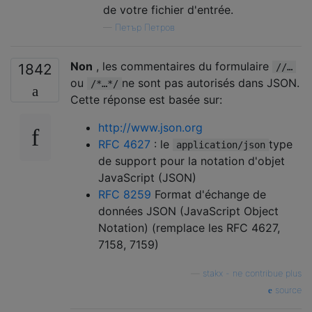
de votre fichier d'entrée.
—
Петър Петров
Non
, les commentaires du formulaire
1842
//…
ou
ne sont pas autorisés dans JSON.
/*…*/
Cette réponse est basée sur:
http://www.json.org
RFC 4627
: le
type
application/json
de support pour la notation d'objet
JavaScript (JSON)
RFC 8259
Format d'échange de
données JSON (JavaScript Object
Notation) (remplace les RFC 4627,
7158, 7159)
—
stakx - ne contribue plus
source