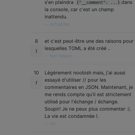
s'en plaindra
dans
{"__comment": ...}
la console, car c'est un champ
inattendu.
—
driftcatcher
8
et c'est peut-être une des raisons pour
lesquelles TOML a été créé ..
—
Alex Nolasco
10
Légèrement noobish mais, j'ai aussi
essayé d'utiliser // pour les
commentaires en JSON. Maintenant, je
me rends compte qu'il est strictement
utilisé pour l'échange / échange.
Soupir! Je ne peux plus commenter :(.
La vie est condamnée !.
—
Sid