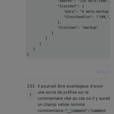
"Abbrev"
:
"ISO 8879:1986"
,
"GlossDef"
:
{
"para"
:
"A meta-markup l
"GlossSeeAlso"
:
[
"GML"
,
},
"GlossSee"
:
"markup"
}
}
}
}
}
—
Eli
source
233
Il pourrait être avantageux d'avoir
une sorte de préfixe sur le
commentaire réel au cas où il y aurait
un champ valide nommé
commentaire:
"__comment":"comment