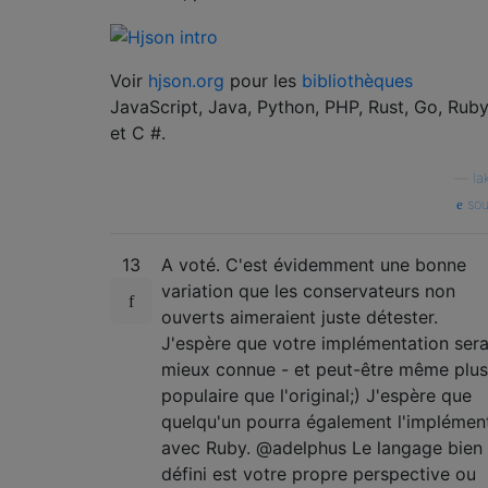
Voir
hjson.org
pour les
bibliothèques
JavaScript, Java, Python, PHP, Rust, Go, Rub
et C #.
—
la
sou
13
A voté. C'est évidemment une bonne
variation que les conservateurs non
ouverts aimeraient juste détester.
J'espère que votre implémentation ser
mieux connue - et peut-être même plus
populaire que l'original;) ​​J'espère que
quelqu'un pourra également l'implémen
avec Ruby. @adelphus Le langage bien
défini est votre propre perspective ou