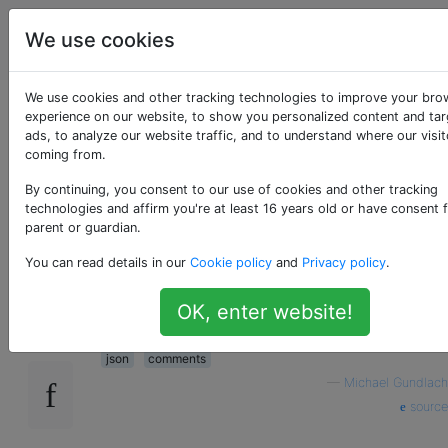
La
Étiquettes
We use cookies
Account
programmation
We use cookies and other tracking technologies to improve your bro
Les commentaires
experience on our website, to show you personalized content and ta
ads, to analyze our website traffic, and to understand where our visit
coming from.
peuvent-ils être
By continuing, you consent to our use of cookies and other tracking
utilisés dans JSON?
technologies and affirm you're at least 16 years old or have consent 
parent or guardian.
You can read details in our
Cookie policy
and
Privacy policy
.
Puis-je utiliser des commentaires dans un
7614
OK, enter website!
fichier JSON? Si c'est le cas, comment?
json
comments
—
Michael Gundlach
source