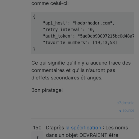
comme celui-ci:
{
"api_host"
:
"hodorhodor.com"
,
"retry_interval"
:
10
,
"auth_token"
:
"5ad0eb93697215bc0d48a7b
"favorite_numbers"
:
[
19
,
13
,
53
]
}
Ce qui signifie qu'il n'y a aucune trace des
commentaires et qu'ils n'auront pas
d'effets secondaires étranges.
Bon piratage!
—
p3drosola
source
150
D'après
la spécification
: Les noms
dans un objet DEVRAIENT être