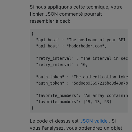
Si nous appliquons cette technique, votre
fichier JSON commenté pourrait
ressembler à ceci:
{
"api_host"
:
"The hostname of your API s
"api_host"
:
"hodorhodor.com"
,
"retry_interval"
:
"The interval in seco
"retry_interval"
:
10
,
"auth_token"
:
"The authentication token
"auth_token"
:
"5ad0eb93697215bc0d48a7b6
"favorite_numbers"
:
"An array containing
"favorite_numbers"
:
[
19
,
13
,
53
]
}
Le code ci-dessus est
JSON valide
. Si
vous l'analysez, vous obtiendrez un objet