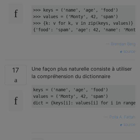
>>>
 keys 
=
(
'name'
,
'age'
,
'food'
)
>>>
 values 
=
(
'Monty'
,
42
,
'spam'
)
>>>
{
k
:
 v 
for
 k
,
 v 
in
 zip
(
keys
,
 values
)}
{
'food'
:
'spam'
,
'age'
:
42
,
'name'
:
'Monty
—
Brendan Berg
source
Une façon plus naturelle consiste à utiliser
17
la compréhension du dictionnaire
keys 
=
(
'name'
,
'age'
,
'food'
)
values 
=
(
'Monty'
,
42
,
'spam'
)
dict 
=
{
keys
[
i
]:
 values
[
i
]
for
 i 
in
 range
(
—
Polla A. Fattah
source