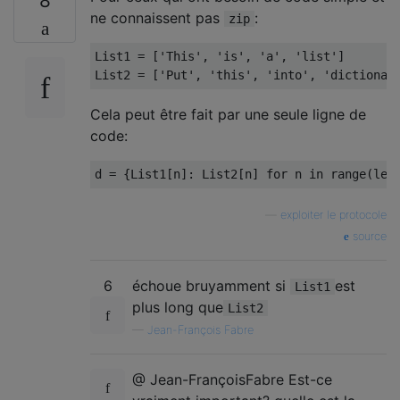
8
ne connaissent pas
:
zip
List1
=
[
'This'
,
'is'
,
'a'
,
'list'
]
List2
=
[
'Put'
,
'this'
,
'into'
,
'dictionar
Cela peut être fait par une seule ligne de
code:
d 
=
{
List1
[
n
]:
List2
[
n
]
for
 n 
in
 range
(
len
—
exploiter le protocole
source
6
échoue bruyamment si
est
List1
plus long que
List2
—
Jean-François Fabre
@ Jean-FrançoisFabre Est-ce