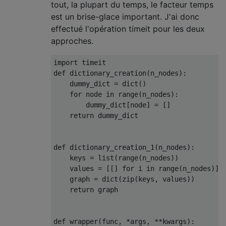
tout, la plupart du temps, le facteur temps
est un brise-glace important. J'ai donc
effectué l'opération timeit pour les deux
approches.
import
def
 dictionary_creation
(
n_nodes
):
    dummy_dict 
=
 dict
()
for
 node 
in
 range
(
n_nodes
):
        dummy_dict
[
node
]
=
[]
return
 dummy_dict

def
 dictionary_creation_1
(
n_nodes
):
    keys 
=
 list
(
range
(
n_nodes
))
    values 
=
[[]
for
 i 
in
 range
(
n_nodes
)]
    graph 
=
 dict
(
zip
(
keys
,
 values
))
return
 graph

def
 wrapper
(
func
,
*
args
,
**
kwargs
):