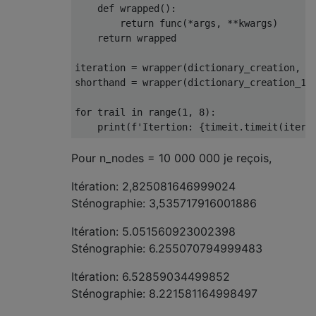
def
 wrapped
():
return
 func
(*
args
,
**
kwargs
)
return
 wrapped

iteration 
=
 wrapper
(
dictionary_creation
,
 n
shorthand 
=
 wrapper
(
dictionary_creation_1
,
for
 trail 
in
 range
(
1
,
8
):
print
(
f
'Itertion: {timeit.timeit(itera
Pour n_nodes = 10 000 000 je reçois,
Itération: 2,825081646999024
Sténographie: 3,535717916001886
Itération: 5.051560923002398
Sténographie: 6.255070794999483
Itération: 6.52859034499852
Sténographie: 8.221581164998497