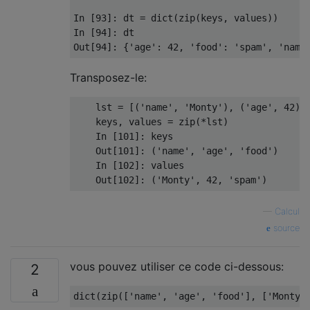
In
[
93
]:
 dt 
=
 dict
(
zip
(
keys
,
 values
))
In
[
94
]:
Out
[
94
]:
{
'age'
:
42
,
'food'
:
'spam'
,
'name
Transposez-le:
    lst 
=
[(
'name'
,
'Monty'
),
(
'age'
,
42
),
    keys
,
 values 
=
 zip
(*
lst
)
In
[
101
]:
 keys

Out
[
101
]:
(
'name'
,
'age'
,
'food'
)
In
[
102
]:
 values

Out
[
102
]:
(
'Monty'
,
42
,
'spam'
)
—
Calcul
source
vous pouvez utiliser ce code ci-dessous:
2
dict
(
zip
([
'name'
,
'age'
,
'food'
],
[
'Monty'