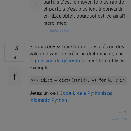
parfois c'est le moyen le plus rapide
et parfois c'est plus lent à convertir
en
objet, pourquoi est-ce ainsi?,
dict
merci mec.
—
Haritsinh Gohil
Si vous devez transformer des clés ou des
13
valeurs avant de créer un dictionnaire, une
expression de générateur
peut être utilisée.
Exemple:
>>>
 adict 
=
 dict
((
str
(
k
),
 v
)
for
 k
,
 v 
in
 z
Jetez un oeil
Code Like a Pythonista:
Idiomatic Python
.
—
jfs
source