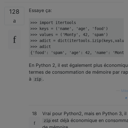
Essaye ça:
128
>>>
import
>>>
 keys 
=
(
'name'
,
'age'
,
'food'
)
>>>
 values 
=
(
'Monty'
,
42
,
'spam'
)
>>>
 adict 
=
 dict
(
itertools
.
izip
(
keys
,
value
>>>
{
'food'
:
'spam'
,
'age'
:
42
,
'name'
:
'Monty
En Python 2, il est également plus économiqu
termes de consommation de mémoire par ra
à
.
zip
—
Mik
18
Vrai pour Python2, mais en Python 3, il
est déjà économique en consomma
zip
de mémoire.