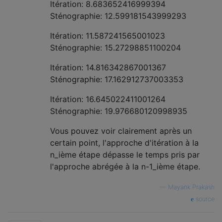
Itération: 8.683652416999394
Sténographie: 12.599181543999293
Itération: 11.587241565001023
Sténographie: 15.27298851100204
Itération: 14.816342867001367
Sténographie: 17.162912737003353
Itération: 16.645022411001264
Sténographie: 19.976680120998935
Vous pouvez voir clairement après un
certain point, l'approche d'itération à la
n_ième étape dépasse le temps pris par
l'approche abrégée à la n-1_ième étape.
—
Mayank Prakash
source