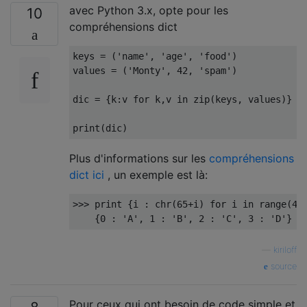
avec Python 3.x, opte pour les
10
compréhensions dict
keys 
=
(
'name'
,
'age'
,
'food'
)
values 
=
(
'Monty'
,
42
,
'spam'
)
dic 
=
{
k
:
v 
for
 k
,
v 
in
 zip
(
keys
,
 values
)}
print
(
dic
)
Plus d'informations sur les
compréhensions
dict ici
, un exemple est là:
>>>
print
{
i 
:
 chr
(
65
+
i
)
for
 i 
in
 range
(
4
)
{
0
:
'A'
,
1
:
'B'
,
2
:
'C'
,
3
:
'D'
}
—
kiriloff
source
Pour ceux qui ont besoin de code simple et