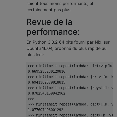
soient tous moins performants, et
certainement pas plus.
Revue de la
performance:
En Python 3.8.2 64 bits fourni par Nix, sur
Ubuntu 16.04, ordonné du plus rapide au
plus lent:
>>>
 min
(
timeit
.
repeat
(
lambda
:
 dict
(
zip
(
key
0.6695233230129816
>>>
 min
(
timeit
.
repeat
(
lambda
:
{
k
:
 v 
for
 k
,
0.6941362579818815
>>>
 min
(
timeit
.
repeat
(
lambda
:
{
keys
[
i
]:
 va
0.8782548159942962
>>>
>>>
 min
(
timeit
.
repeat
(
lambda
:
 dict
([(
k
,
 v
)
1.077607496001292
>>>
 min
(
timeit
.
repeat
(
lambda
:
 dict
((
k
,
 v
)