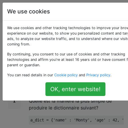
La
Étiquettes
We use cookies
Account
programmation
We use cookies and other tracking technologies to improve your bro
Convertir deux listes
experience on our website, to show you personalized content and ta
ads, to analyze our website traffic, and to understand where our visit
coming from.
en un dictionnaire
By continuing, you consent to our use of cookies and other tracking
technologies and affirm you're at least 16 years old or have consent 
parent or guardian.
Imaginez que vous ayez:
1229
You can read details in our
Cookie policy
and
Privacy policy
.
keys 
=
[
'name'
,
'age'
,
'food'
]
OK, enter website!
values 
=
[
'Monty'
,
42
,
'spam'
]
Quelle est la manière la plus simple de
produire le dictionnaire suivant?
a_dict 
=
{
'name'
:
'Monty'
,
'age'
:
42
,
'f