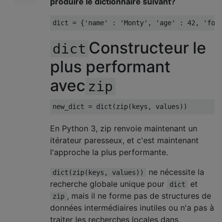
produire le dictionnaire suivant?
dict 
=
{
'name'
:
'Monty'
,
'age'
:
42
,
'foo
Constructeur le
dict
plus performant
avec
zip
new_dict 
=
 dict
(
zip
(
keys
,
 values
))
En Python 3, zip renvoie maintenant un
itérateur paresseux, et c'est maintenant
l'approche la plus performante.
ne nécessite la
dict(zip(keys, values))
recherche globale unique pour
et
dict
, mais il ne forme pas de structures de
zip
données intermédiaires inutiles ou n'a pas à
traiter les recherches locales dans