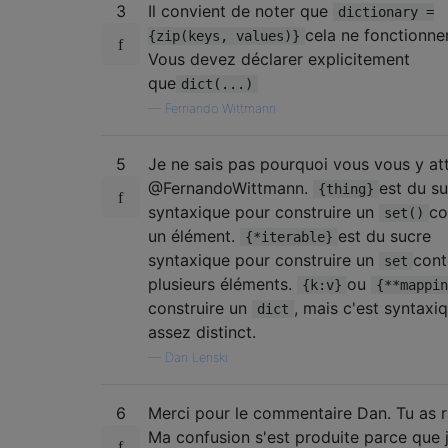
3
Il convient de noter que
dictionary =
cela ne fonctionne
{zip(keys, values)}
Vous devez déclarer explicitement
que
dict(...)
—
Fernando Wittmann
5
Je ne sais pas pourquoi vous vous y at
@FernandoWittmann.
est du s
{thing}
syntaxique pour construire un
co
set()
un élément.
est du sucre
{*iterable}
syntaxique pour construire un
cont
set
plusieurs éléments.
ou
{k:v}
{**mappin
construire un
, mais c'est syntax
dict
assez distinct.
—
Dan Lenski
6
Merci pour le commentaire Dan. Tu as r
Ma confusion s'est produite parce que j'