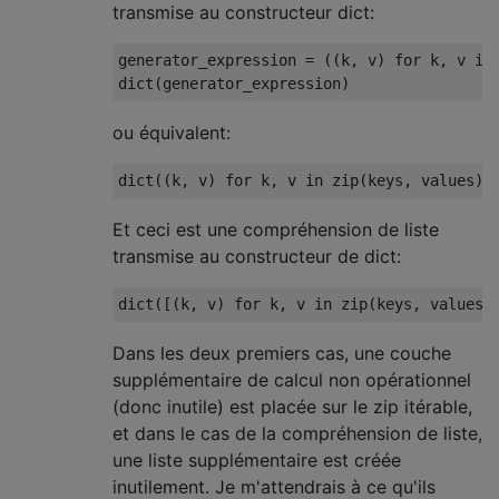
transmise au constructeur dict:
generator_expression 
=
((
k
,
 v
)
for
 k
,
 v 
in
dict
(
generator_expression
)
ou équivalent:
dict
((
k
,
 v
)
for
 k
,
 v 
in
 zip
(
keys
,
 values
))
Et ceci est une compréhension de liste
transmise au constructeur de dict:
dict
([(
k
,
 v
)
for
 k
,
 v 
in
 zip
(
keys
,
 values
)
Dans les deux premiers cas, une couche
supplémentaire de calcul non opérationnel
(donc inutile) est placée sur le zip itérable,
et dans le cas de la compréhension de liste,
une liste supplémentaire est créée
inutilement. Je m'attendrais à ce qu'ils