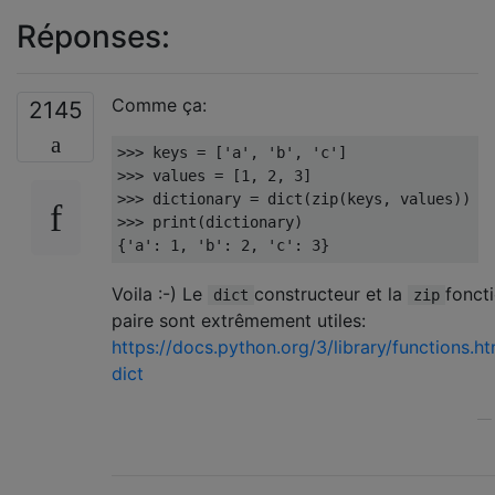
Réponses:
Comme ça:
2145
>>>
 keys 
=
[
'a'
,
'b'
,
'c'
]
>>>
 values 
=
[
1
,
2
,
3
]
>>>
 dictionary 
=
 dict
(
zip
(
keys
,
 values
))
>>>
print
(
dictionary
)
{
'a'
:
1
,
'b'
:
2
,
'c'
:
3
}
Voila :-) Le
constructeur et la
fonct
dict
zip
paire sont extrêmement utiles:
https://docs.python.org/3/library/functions.h
dict