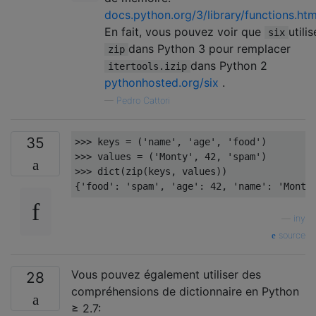
docs.python.org/3/library/functions.ht
En fait, vous pouvez voir que
utilis
six
dans Python 3 pour remplacer
zip
dans Python 2
itertools.izip
pythonhosted.org/six
.
—
Pedro Cattori
35
>>>
 keys 
=
(
'name'
,
'age'
,
'food'
)
>>>
 values 
=
(
'Monty'
,
42
,
'spam'
)
>>>
 dict
(
zip
(
keys
,
 values
))
{
'food'
:
'spam'
,
'age'
:
42
,
'name'
:
'Monty
—
iny
source
Vous pouvez également utiliser des
28
compréhensions de dictionnaire en Python
≥ 2.7: