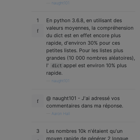
—
naught101
1
En python 3.6.8, en utilisant des
valeurs moyennes, la compréhension
du dict est en effet encore plus
rapide, d'environ 30% pour ces
petites listes. Pour les listes plus
grandes (10 000 nombres aléatoires),
l'
appel est environ 10% plus
dict
rapide.
—
naught101
@ naught101 - J'ai adressé vos
commentaires dans ma réponse.
—
Aaron Hall
3
Les nombres 10k n'étaient qu'un
moyen rapide de générer 2 longue