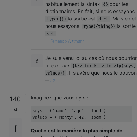
habituellement la sintax
pour les
{}
dictionnaires. En fait, si nous essayons,
la sortie est
. Mais en eff
type({})
dict
nous essayons,
la sortie
type({thing})
.
set
—
Fernando Wittmann
Je suis venu ici au cas où nous pourrion
mieux que
{k:v for k, v in zip(keys,
. Il s'avère que nous le pouvon
values)}
—
JG
Imaginez que vous ayez:
140
keys 
=
(
'name'
,
'age'
,
'food'
)
values 
=
(
'Monty'
,
42
,
'spam'
)
Quelle est la manière la plus simple de