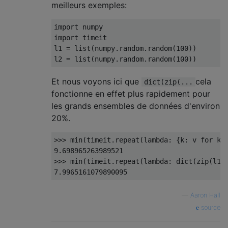
meilleurs exemples:
import
import
 timeit

l1 
=
 list
(
numpy
.
random
.
random
(
100
))
l2 
=
 list
(
numpy
.
random
.
random
(
100
))
Et nous voyons ici que
cela
dict(zip(...
fonctionne en effet plus rapidement pour
les grands ensembles de données d'environ
20%.
>>>
 min
(
timeit
.
repeat
(
lambda
:
{
k
:
 v 
for
 k
,
9.698965263989521
>>>
 min
(
timeit
.
repeat
(
lambda
:
 dict
(
zip
(
l1
,
7.9965161079890095
—
Aaron Hall
source