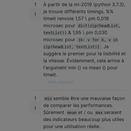
1
À partir de la mi-2019 (python 3.7.3),
je trouve différents timings. %%
timeit renvoie 1,57 \ pm 0,019
microsec pour
dict(zip(headList,
& 1,95 \ pm 0,030
textList))
microsec pour
{k: v for k, v in
. Je
zip(headList, textList)}
suggère le premier pour la lisibilité et
la vitesse. Évidemment, cela arrive à
l'argument min () vs mean () pour
timeit.
—
Mark_Anderson
1
semble être une mauvaise façon
min
de comparer les performances.
Sûrement
et / ou
seraient
mean
max
des indicateurs beaucoup plus utiles
pour une utilisation réelle.