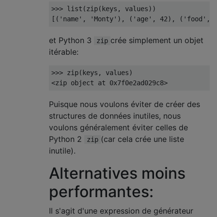
>>>
 list
(
zip
(
keys
,
 values
))
[(
'name'
,
'Monty'
),
(
'age'
,
42
),
(
'food'
,
et Python 3
crée simplement un objet
zip
itérable:
>>>
 zip
(
keys
,
 values
)
<
zip object at 
0x7f0e2ad029c8
>
Puisque nous voulons éviter de créer des
structures de données inutiles, nous
voulons généralement éviter celles de
Python 2
(car cela crée une liste
zip
inutile).
Alternatives moins
performantes:
Il s'agit d'une expression de générateur