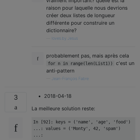
vraiment important? quelle est la
raison pour laquelle nous devrions
créer deux listes de longueur
différente pour construire un
dictionnaire?
—
loves.by.Jesus
probablement pas, mais après cela
c'est un
for n in range(len(List1))
anti-pattern
—
Jean-François Fabre
2018-04-18
3
La meilleure solution reste:
In
[
92
]:
 keys 
=
(
'name'
,
'age'
,
'food'
)
...:
 values 
=
(
'Monty'
,
42
,
'spam'
)
...: