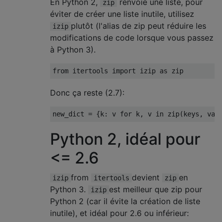
En Python 2,
renvoie une liste, pour
zip
éviter de créer une liste inutile, utilisez
plutôt (l'alias de zip peut réduire les
izip
modifications de code lorsque vous passez
à Python 3).
from
 itertools 
import
 izip 
as
 zip
Donc ça reste (2.7):
new_dict 
=
{
k
:
 v 
for
 k
,
 v 
in
 zip
(
keys
,
 val
Python 2, idéal pour
<= 2.6
from
devient
en
izip
itertools
zip
Python 3.
est meilleur que zip pour
izip
Python 2 (car il évite la création de liste
inutile), et idéal pour 2.6 ou inférieur: