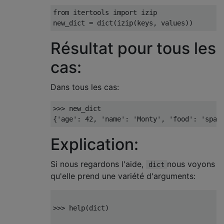
from
 itertools 
import
 izip

new_dict 
=
 dict
(
izip
(
keys
,
 values
))
Résultat pour tous les
cas:
Dans tous les cas:
>>>
{
'age'
:
42
,
'name'
:
'Monty'
,
'food'
:
'spam
Explication:
Si nous regardons l'aide,
nous voyons
dict
qu'elle prend une variété d'arguments:
>>> help(dict)
