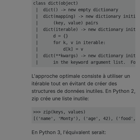
class dict(object)

 |  dict() -> new empty dictionary

 |  dict(mapping) -> new dictionary initial
 |      (key, value) pairs

 |  dict(iterable) -> new dictionary initia
 |      d = {}

 |      for k, v in iterable:

 |          d[k] = v

 |  dict(**kwargs) -> new dictionary initia
L'approche optimale consiste à utiliser un
itérable tout en évitant de créer des
structures de données inutiles. En Python 2,
zip crée une liste inutile:
>>>
 zip
(
keys
,
 values
)
[(
'name'
,
'Monty'
),
(
'age'
,
42
),
(
'food'
,
En Python 3, l'équivalent serait: