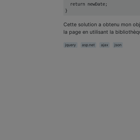
return
 newDate
;
}
Cette solution a obtenu mon obj
la page en utilisant la bibliothè
jquery
asp.net
ajax
json