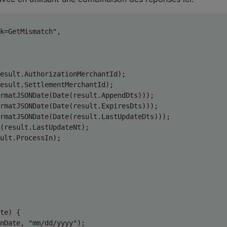
k=GetMismatch"
,
esult
.
AuthorizationMerchantId
);
esult
.
SettlementMerchantId
);
rmatJSONDate
(
Date
(
result
.
AppendDts
)));
rmatJSONDate
(
Date
(
result
.
ExpiresDts
)));
rmatJSONDate
(
Date
(
result
.
LastUpdateDts
)));
(
result
.
LastUpdateNt
);
ult
.
ProcessIn
);
te
)
{
nDate
,
"mm/dd/yyyy"
);