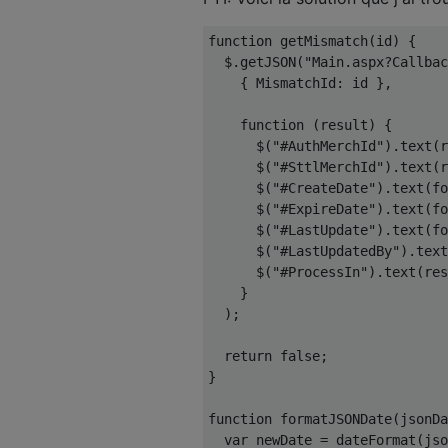
function
 getMismatch
(
id
)
{
  $
.
getJSON
(
"Main.aspx?Callbac
{
MismatchId
:
 id 
},
function
(
result
)
{
      $
(
"#AuthMerchId"
).
text
(
r
      $
(
"#SttlMerchId"
).
text
(
r
      $
(
"#CreateDate"
).
text
(
fo
      $
(
"#ExpireDate"
).
text
(
fo
      $
(
"#LastUpdate"
).
text
(
fo
      $
(
"#LastUpdatedBy"
).
text
      $
(
"#ProcessIn"
).
text
(
res
}
);
return
false
;
}
function
 formatJSONDate
(
jsonDa
var
 newDate 
=
 dateFormat
(
jso