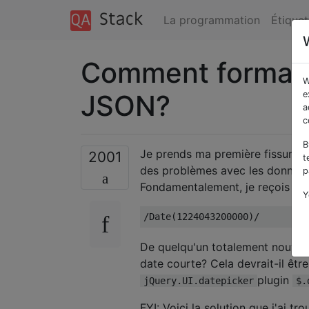
La programmation
Étiquet
Comment formate
W
JSON?
e
a
c
B
Je prends ma première fissure 
2001
t
des problèmes avec les données
p
Fondamentalement, je reçois une
Y
/Date(1224043200000)/
De quelqu'un totalement nouvea
date courte? Cela devrait-il êtr
plugin
jQuery.UI.datepicker
$.
FYI: Voici la solution que j'ai t