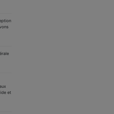
eption
uvons
érale
eaux
ide et