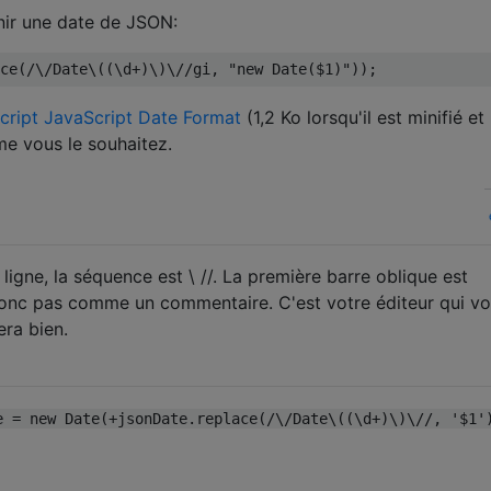
enir une date de JSON:
ce
(
/\/Date\((\d+)\)\//
gi
,
"new Date($1)"
));
script JavaScript Date Format
(1,2 Ko lorsqu'il est minifié et
e vous le souhaitez.
a ligne, la séquence est \ //. La première barre oblique est
nc pas comme un commentaire. C'est votre éditeur qui v
era bien.
e = new Date(+jsonDate.replace(/\/Date\((\d+)\)\//, '$1'