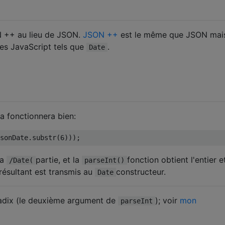
N ++ au lieu de JSON.
JSON ++
est le même que JSON mai
pes JavaScript tels que
.
Date
la fonctionnera bien:
sonDate
.
substr
(
6
)));
la
partie, et la
fonction obtient l'entier e
/Date(
parseInt()
 résultant est transmis au
constructeur.
Date
 radix (le deuxième argument de
); voir
mon
parseInt