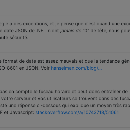
le a des exceptions, et je pense que c'est quand une exc
de date JSON de .NET n'ont
jamais de
"0" de tête, nous po
oute sécurité.
ce format de date est assez mauvais et que la tendance gén
ISO-8601 en JSON. Voir
hanselman.com/blog/…
as en compte le fuseau horaire et peut donc entraîner de
votre serveur et vos utilisateurs se trouvent dans des fus
posté une réponse ci-dessous qui explique un moyen très rap
CF et Javascript:
stackoverflow.com/a/10743718/51061