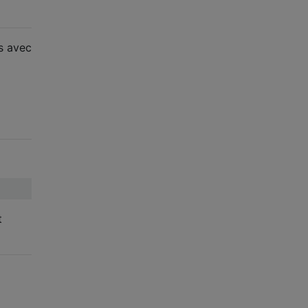
s avec
t