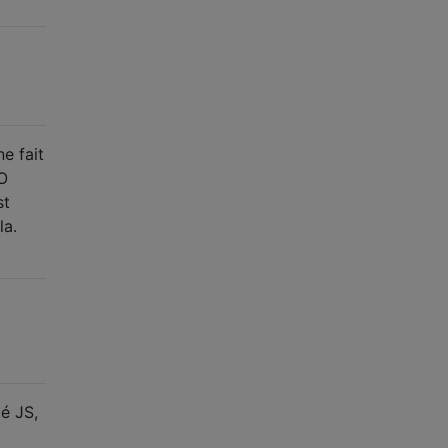
e fait
SO
st
la.
d
é JS,