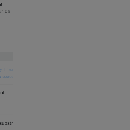
nt
ur de
y Tinker
source
nt
substr