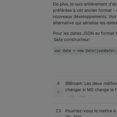
De plus, je suis entièrement d'
préférées à cet ancien format -
nouveaux développements. Voir 
alternative qui sérialise les date
Pour les dates JSON au format 
constructeur:
Date
var
 date 
=
new
Date
(
jsonDate
);
4
@Broam: Les deux méthode
changer si MS change le f
—
Roy Tinker
23
Pourriez-vous le mettre à 
(6), 10));