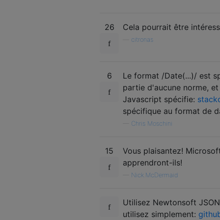
26
Cela pourrait être intéres
—
citronas
6
Le format /Date(...)/ est 
partie d'aucune norme, et
Javascript spécifie:
stack
spécifique au format de da
—
Chris Moschini
15
Vous plaisantez! Microsof
apprendront-ils!
—
Nick.McDermaid
Utilisez Newtonsoft JSON 
utilisez simplement:
githu