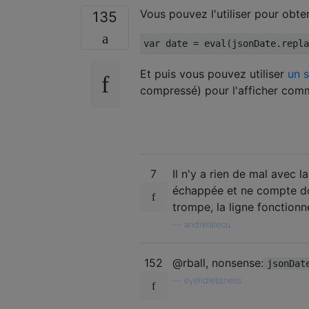
Vous pouvez l'utiliser pour obt
135
var
 date 
=
eval
(
jsonDate
.
repla
Et puis vous pouvez utiliser
un 
compressé) pour l'afficher comm
7
Il n'y a rien de mal avec l
échappée et ne compte do
trompe, la ligne fonctionn
—
andreialecu
152
@rball, nonsense:
jsonDat
—
eyelidlessness