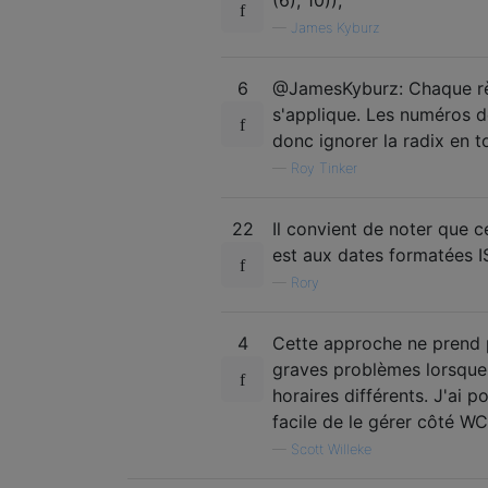
—
James Kyburz
6
@JamesKyburz: Chaque règ
s'applique. Les numéros 
donc ignorer la radix en t
—
Roy Tinker
22
Il convient de noter que 
est aux dates formatées 
—
Rory
4
Cette approche ne prend p
graves problèmes lorsque 
horaires différents. J'ai 
facile de le gérer côté W
—
Scott Willeke