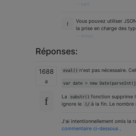
—
baHI
Vous pouvez utiliser JSO
la prise en charge des ty
—
brillout
Réponses:
n'est pas nécessaire. Ce
1688
eval()
var
 date 
=
new
Date
(
parseInt
(
j
La
fonction supprime 
substr()
ignore le
à la fin. Le nombre
)/
J'ai intentionnellement omis la
commentaire ci-dessous
.