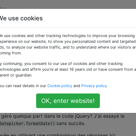
tes
We use cookies
r une date Microsoft
e use cookies and other tracking technologies to improve your browsing
xperience on our website, to show you personalized content and targeted
ds, to analyze our website traffic, and to understand where our visitors a
oming from.
y continuing, you consent to our use of cookies and other tracking
à
Ajax
avec jQuery. Je reçois mes données sur ma page, mais
echnologies and affirm you're at least 16 years old or have consent from 
 JSON qui sont renvoyées pour les types de données Date
arent or guardian.
 chaîne qui ressemble à ceci:
ou can read details in our
Cookie policy
and
Privacy policy
.
OK, enter website!
u sur JSON - Comment puis-je formater cela en un format
e géré quelque part dans le code jQuery? J'ai essayé le
sans succès.
datepicker.formatDate()
rouvée en utilisant une combinaison des réponses ici: