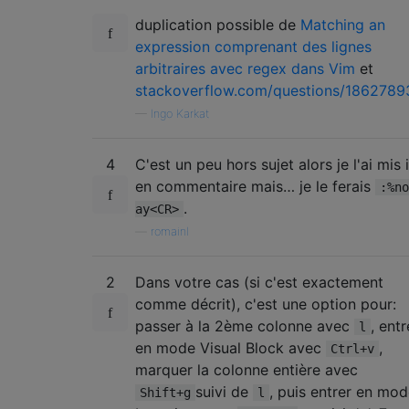
duplication possible de
Matching an
expression comprenant des lignes
arbitraires avec regex dans Vim
et
stackoverflow.com/questions/18627893/
—
Ingo Karkat
4
C'est un peu hors sujet alors je l'ai mis i
en commentaire mais… je le ferais
:%no
.
ay<CR>
—
romainl
2
Dans votre cas (si c'est exactement
comme décrit), c'est une option pour:
passer à la 2ème colonne avec
, entr
l
en mode Visual Block avec
,
Ctrl+v
marquer la colonne entière avec
suivi de
, puis entrer en mo
Shift+g
l