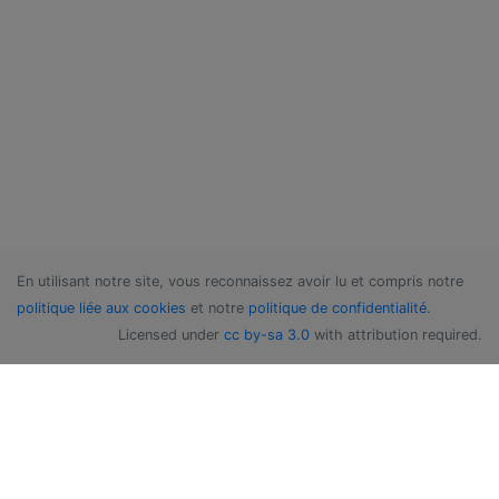
En utilisant notre site, vous reconnaissez avoir lu et compris notre
politique liée aux cookies
et notre
politique de confidentialité
.
Licensed under
cc by-sa 3.0
with attribution required.