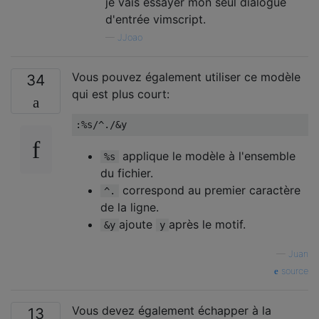
je vais essayer mon seul dialogue
d'entrée vimscript.
—
JJoao
Vous pouvez également utiliser ce modèle
34
qui est plus court:
:%
s
/^./&
y
applique le modèle à l'ensemble
%s
du fichier.
correspond au premier caractère
^.
de la ligne.
ajoute
après le motif.
&y
y
—
Juan
source
Vous devez également échapper à la
13