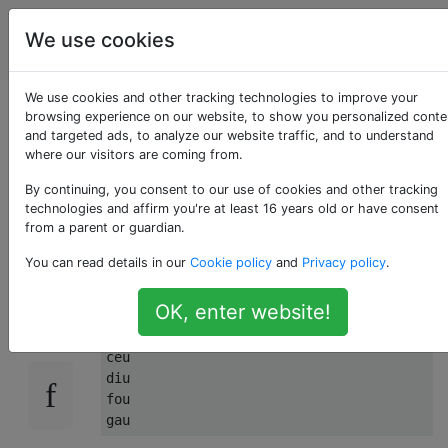
La
Étiquettes
We use cookies
Account
programmation
We use cookies and other tracking technologies to improve your
Groupes de capture
browsing experience on our website, to show you personalized conte
and targeted ads, to analyze our website traffic, and to understand
where our visitors are coming from.
Vim Regex [bau ->
By continuing, you consent to our use of cookies and other tracking
byau: ceu -> cyeu]
technologies and affirm you're at least 16 years old or have consent
from a parent or guardian.
You can read details in our
Cookie policy
and
Privacy policy
.
J'ai une liste de mots:
132
OK, enter website!
bau
ceu
diu
fou
gau