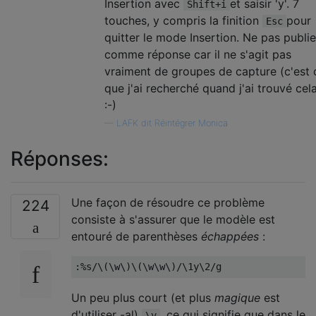
Insertion avec
et saisir 'y'. 7
Shift+i
touches, y compris la finition
pour
Esc
quitter le mode Insertion. Ne pas publie
comme réponse car il ne s'agit pas
vraiment de groupes de capture (c'est 
que j'ai recherché quand j'ai trouvé cela
:-)
—
LAFK dit Réintégrer Monica
Réponses:
Une façon de résoudre ce problème
224
consiste à s'assurer que le modèle est
entouré de parenthèses
échappées
:
:%
s
/
\(\w\)\(\w\w\)
/
\1y\2
/
g
Un peu plus court (et plus
magique
est
d'utiliser -al)
, ce qui signifie que dans le
\v