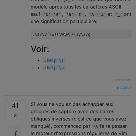
modèle après tous les caractères ASCII
sauf
,
,
et
ont
'0'-'9'
'a'-'z'
'A'-'Z'
'_'
une signification particulière:
:%
s
/
\v
(
\w
)(
\w\w
)/
\1y\2
/
g
Voir:
:help \(
:help \v
—
Johnsyweb
source
Si vous ne voulez pas échapper aux
41
groupes de capture avec des barres
obliques inverses (c'est ce que vous avez
manqué), commencez par
faire passer
\v
le moteur d'expressions régulières de Vim