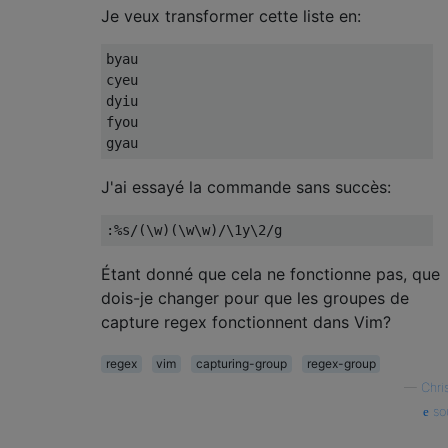
Je veux transformer cette liste en:
byau
cyeu
dyiu
fyou
gyau
J'ai essayé la commande sans succès:
:%
s
/(
\w
)(
\w\w
)/
\1y\2
/
g
Étant donné que cela ne fonctionne pas, que
dois-je changer pour que les groupes de
capture regex fonctionnent dans Vim?
regex
vim
capturing-group
regex-group
—
Chri
so