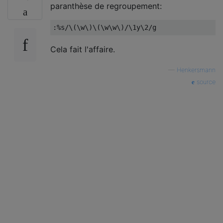
paranthèse de regroupement:
:%
s
/
\(\w\)\(\w\w\)
/
\1y\2
/
g
Cela fait l'affaire.
—
Henkersmann
source