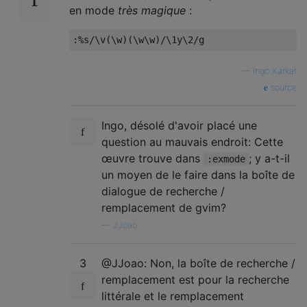
en mode
très magique
:
:%
s
/
\v
(
\w
)(
\w\w
)/
\1y\2
/
g
—
Ingo Karkat
source
Ingo, désolé d'avoir placé une
question au mauvais endroit: Cette
œuvre trouve dans
; y a-t-il
:exmode
un moyen de le faire dans la boîte de
dialogue de recherche /
remplacement de gvim?
—
JJoao
3
@JJoao: Non, la boîte de recherche /
remplacement est pour la recherche
littérale et le remplacement