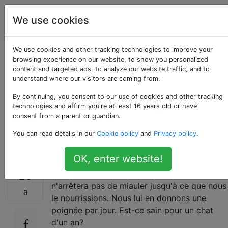
Animaux
Étiquettes
We use cookies
Account
domestiques
We use cookies and other tracking technologies to improve your
Est-il sain pour un
browsing experience on our website, to show you personalized
content and targeted ads, to analyze our website traffic, and to
understand where our visitors are coming from.
chat de manger
By continuing, you consent to our use of cookies and other tracking
régulièrement du
technologies and affirm you're at least 16 years old or have
consent from a parent or guardian.
fromage?
You can read details in our
Cookie policy
and
Privacy policy
.
OK, enter website!
Mon chaton Mickey est accro au fromage et
20
n'arrêtera pas de miauler jusqu'à ce que nous
le nourrissions. Nous lui en donnons une
poignée par jour. Est-ce sain pour un chat
d'un an?