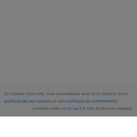
En utilisant notre site, vous reconnaissez avoir lu et compris notre
politique liée aux cookies
et notre
politique de confidentialité
.
Licensed under
cc by-sa 3.0
with attribution required.