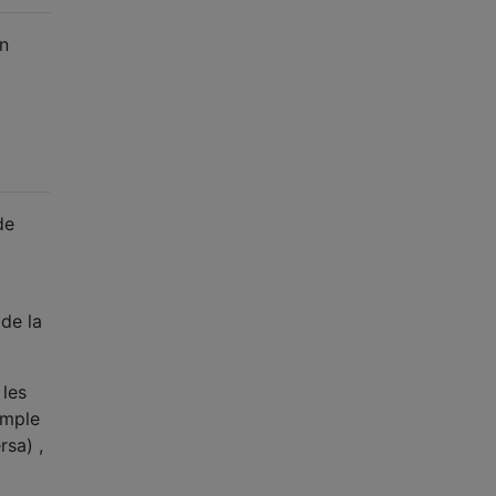
un
de
 de la
 les
imple
rsa) ,