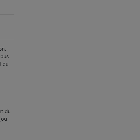
on.
 bus
d du
et du
(ou