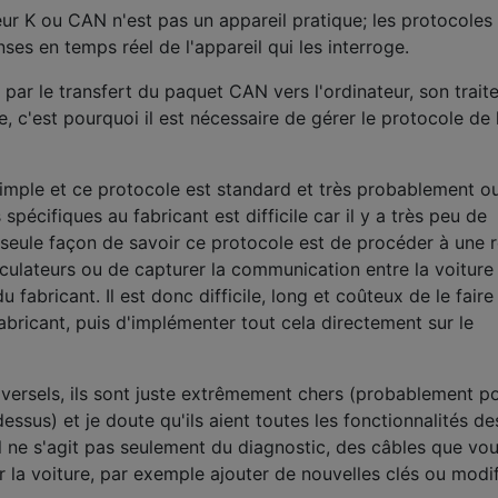
ur K ou CAN n'est pas un appareil pratique; les protocoles
ses en temps réel de l'appareil qui les interroge.
par le transfert du paquet CAN vers l'ordinateur, son trai
, c'est pourquoi il est nécessaire de gérer le protocole de 
imple et ce protocole est standard et très probablement ou
écifiques au fabricant est difficile car il y a très peu de
 seule façon de savoir ce protocole est de procéder à une r
culateurs ou de capturer la communication entre la voiture
du fabricant. Il est donc difficile, long et coûteux de le fair
fabricant, puis d'implémenter tout cela directement sur le
versels, ils sont juste extrêmement chers (probablement po
essus) et je doute qu'ils aient toutes les fonctionnalités de
(il ne s'agit pas seulement du diagnostic, des câbles que vo
la voiture, par exemple ajouter de nouvelles clés ou modifi