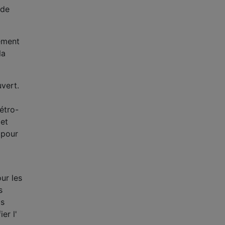
 de
tement
la
vert.
étro-
 et
e pour
ur les
s
us
er l'