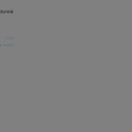
 donné
—
Zaid
source