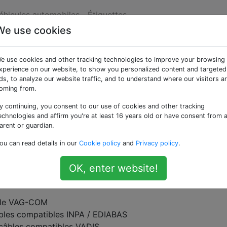
véhicules automobiles
Étiquettes
We use cookies
ous besoin de câbles
e use cookies and other tracking technologies to improve your browsing
marque pour lire les
xperience on our website, to show you personalized content and targeted
ds, to analyze our website traffic, and to understand where our visitors a
oming from.
oiture?
y continuing, you consent to our use of cookies and other tracking
echnologies and affirm you're at least 16 years old or have consent from 
arent or guardian.
 automobile ait normalisé l'utilisation du protocole OBDII, m
ou can read details in our
Cookie policy
and
Privacy policy
.
t des câbles spécifiques pour accéder à l'ensemble comple
OK, enter website!
âble VAG-COM
bles compatibles INPA / EDIABAS
 câbles compatibles VADIS