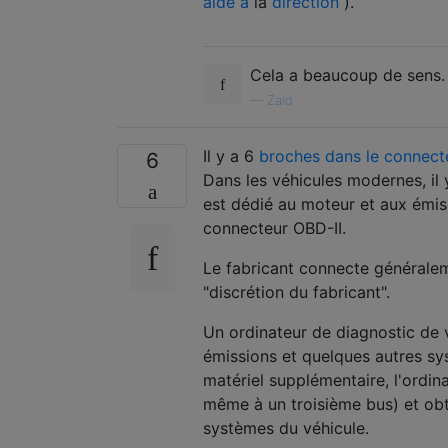
aide à
la
direction
).
Cela a beaucoup de sens. 
—
Zaid
Il y a 6
broches dans le connect
6
Dans les véhicules modernes, il
est dédié au moteur et aux émis
connecteur OBD-II.
Le fabricant connecte générale
"discrétion du fabricant".
Un ordinateur de diagnostic de v
émissions et quelques autres sy
matériel supplémentaire, l'ordi
même à un troisième bus) et obte
systèmes du véhicule.