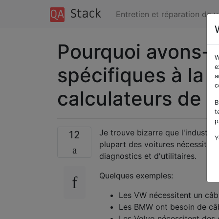
Entretien et réparation de 
Pourquoi avons-n
W
spécifiques à la 
e
a
c
calculateurs de v
B
t
p
Je trouve bizarre que l'industrie
12
Y
plupart des voitures nécessiten
diagnostics et d'utilitaires.
Quelques exemples:
Les VW nécessitent un c
Les BMW ont besoin de câ
Les Volvo nécessitent des