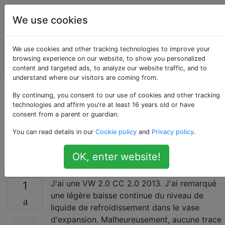
Entretien et
Étiquettes
We use cookies
réparation
de
Account
We use cookies and other tracking technologies to improve your
véhicules
browsing experience on our website, to show you personalized
automobiles
content and targeted ads, to analyze our website traffic, and to
understand where our visitors are coming from.
Baisse du niveau de
By continuing, you consent to our use of cookies and other tracking
technologies and affirm you're at least 16 years old or have
consent from a parent or guardian.
liquide de
You can read details in our
Cookie policy
and
Privacy policy
.
refroidissement
OK, enter website!
J'ai une VW 2.0 CC 2.0 2013. J'ai remarqué
1
une légère baisse continue du niveau de
liquide de refroidissement dans le vase
d'expansion. Malheureusement, aucune trace