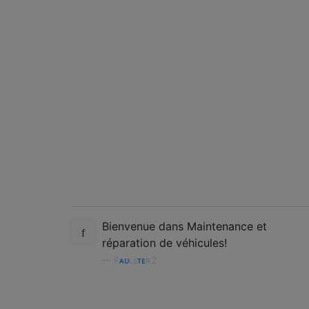
Bienvenue dans Maintenance et
réparation de véhicules!
—
Pᴀᴜʟsᴛᴇʀ2