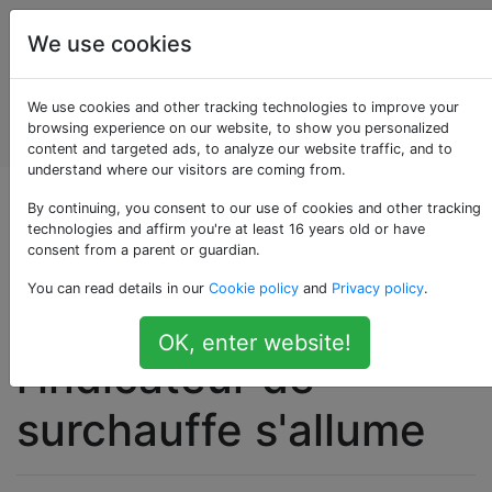
Entretien et
Étiquettes
We use cookies
réparation
de
Account
We use cookies and other tracking technologies to improve your
véhicules
browsing experience on our website, to show you personalized
automobiles
content and targeted ads, to analyze our website traffic, and to
understand where our visitors are coming from.
La voiture cesse
By continuing, you consent to our use of cookies and other tracking
technologies and affirm you're at least 16 years old or have
consent from a parent or guardian.
soudainement
You can read details in our
Cookie policy
and
Privacy policy
.
d'accélérer et
OK, enter website!
l'indicateur de
surchauffe s'allume