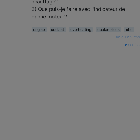
chauffage?
3) Que puis-je faire avec l'indicateur de
panne moteur?
engine
coolant
overheating
coolant-leak
obd
—
naidu anvesh
source