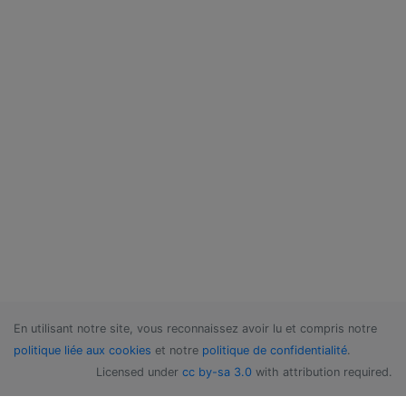
En utilisant notre site, vous reconnaissez avoir lu et compris notre
politique liée aux cookies
et notre
politique de confidentialité
.
Licensed under
cc by-sa 3.0
with attribution required.