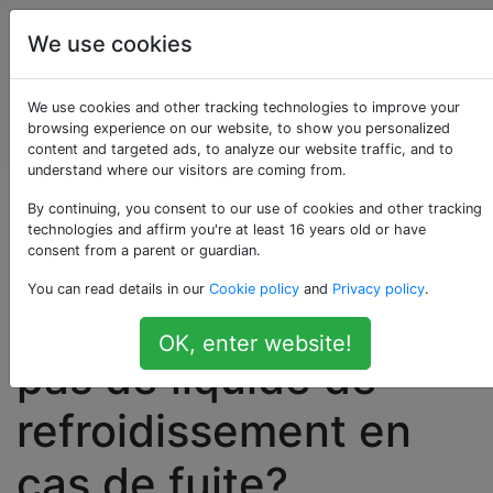
Entretien et
Étiquettes
We use cookies
réparation
de
Account
We use cookies and other tracking technologies to improve your
véhicules
browsing experience on our website, to show you personalized
automobiles
content and targeted ads, to analyze our website traffic, and to
understand where our visitors are coming from.
Puis-je conduire une
By continuing, you consent to our use of cookies and other tracking
technologies and affirm you're at least 16 years old or have
consent from a parent or guardian.
voiture avec
You can read details in our
Cookie policy
and
Privacy policy
.
seulement de l'eau et
OK, enter website!
pas de liquide de
refroidissement en
cas de fuite?