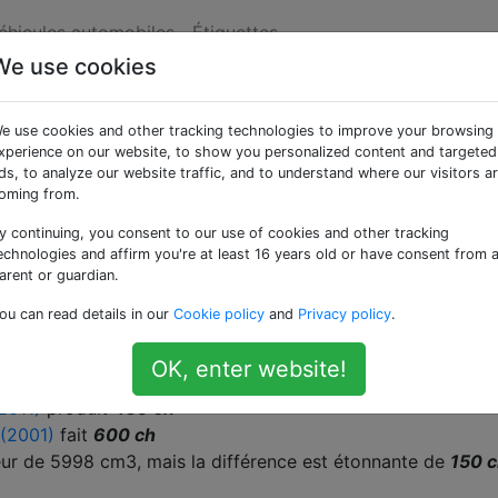
véhicules automobiles
Étiquettes
We use cookies
icants désaccordent-il
e use cookies and other tracking technologies to improve your browsing
xperience on our website, to show you personalized content and targeted
ds, to analyze our website traffic, and to understand where our visitors a
oming from.
y continuing, you consent to our use of cookies and other tracking
e la
raison
pour
laquelle les
fabricants réduisent les taux d
echnologies and affirm you're at least 16 years old or have consent from 
arent or guardian.
ou can read details in our
Cookie policy
and
Privacy policy
.
nir un moteur pour produire moins de couple / puissance?
OK, enter website!
2011)
produit
450 ch
(2001)
fait
600 ch
ur de 5998 cm3, mais la différence est étonnante de
150 