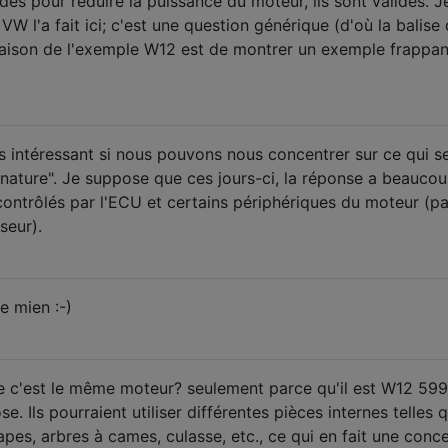
ides pour réduire la puissance du moteur, ils sont valides. J
 l'a fait ici; c'est une question générique (d'où la balise
raison de l'exemple W12 est de montrer un exemple frappan
ès intéressant si nous pouvons nous concentrer sur ce qui s
 nature". Je suppose que ces jours-ci, la réponse a beaucou
contrôlés par l'ECU et certains périphériques du moteur (pa
seur).
le mien :-)
 c'est le même moteur? seulement parce qu'il est W12 59
. Ils pourraient utiliser différentes pièces internes telles 
pes, arbres à cames, culasse, etc., ce qui en fait une conc