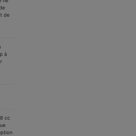
e ne
 de
t de
e
p à
r
98 cc
que
eption