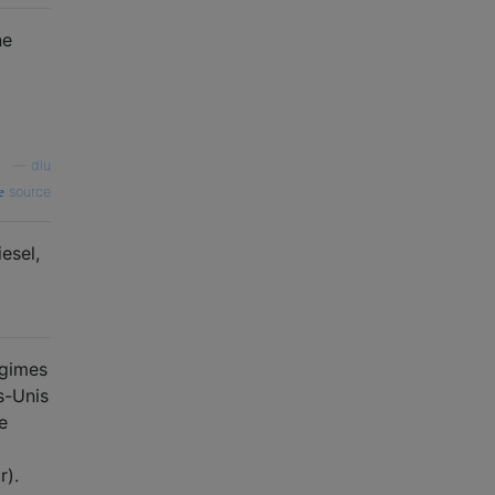
ne
—
dlu
source
esel,
égimes
ts-Unis
e
r).