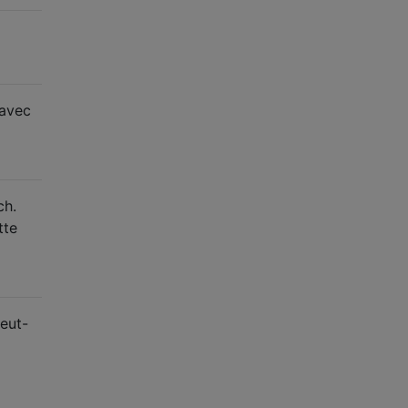
 avec
ch.
tte
peut-