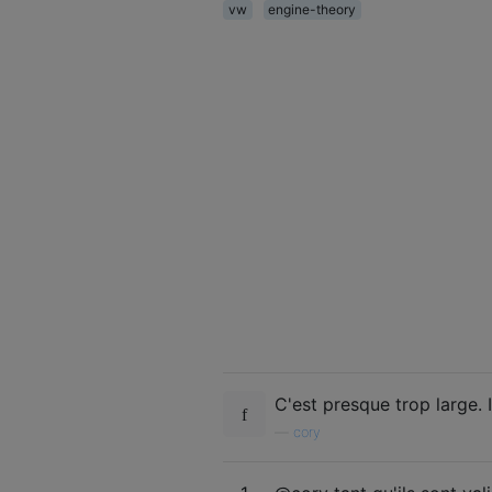
vw
engine-theory
C'est presque trop large. 
—
cory