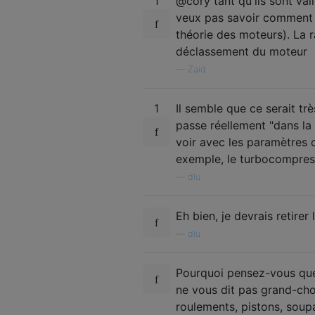
1
@cory tant qu'ils sont val
veux pas savoir comment VW
théorie des moteurs). La 
déclassement du moteur
—
Zaid
1
Il semble que ce serait tr
passe réellement "dans la
voir avec les paramètres 
exemple, le turbocompres
—
dlu
Eh bien, je devrais retirer 
—
dlu
Pourquoi pensez-vous que
ne vous dit pas grand-chose
roulements, pistons, soupa