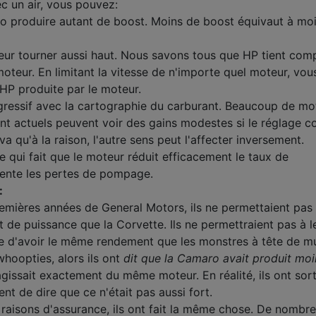
c un air, vous pouvez:
bo produire autant de boost. Moins de boost équivaut à mo
eur tourner aussi haut. Nous savons tous que HP tient com
oteur. En limitant la vitesse de n'importe quel moteur, vou
 HP produite par le moteur.
gressif avec la cartographie du carburant. Beaucoup de mo
ant actuels peuvent voir des gains modestes si le réglage c
va qu'à la raison, l'autre sens peut l'affecter inversement.
e qui fait que le moteur réduit efficacement le taux de
ente les pertes de pompage.
:
emières années de General Motors, ils ne permettaient pas 
 de puissance que la Corvette. Ils ne permettraient pas à l
re d'avoir le même rendement que les monstres à tête de m
 whoopties, alors ils ont
dit que la Camaro avait produit moi
'agissait exactement du même moteur. En réalité, ils ont sort
t de dire que ce n'était pas aussi fort.
raisons d'assurance, ils ont fait la même chose. De nombr