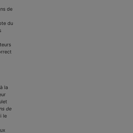
ins de
pte du
s
teurs
orrect
à la
eur
ulet
ns de
i le
eux