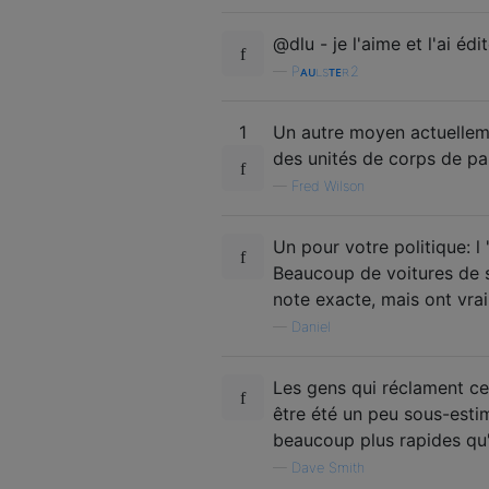
@dlu - je l'aime et l'ai é
—
Pᴀᴜʟsᴛᴇʀ2
1
Un autre moyen actuelleme
des unités de corps de pap
—
Fred Wilson
Un pour votre politique: l
Beaucoup de voitures de 
note exacte, mais ont vrai
—
Daniel
Les gens qui réclament ces
être été un peu sous-estim
beaucoup plus rapides qu
—
Dave Smith