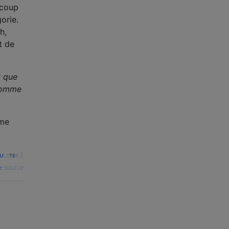
ucoup
orie.
h,
t de
t que
 comme
ême
ᴜʟsᴛᴇʀ2
source