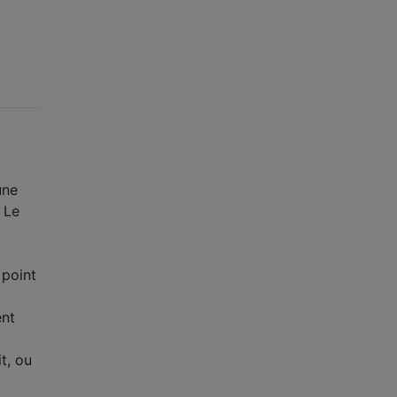
une
 Le
 point
ent
t, ou