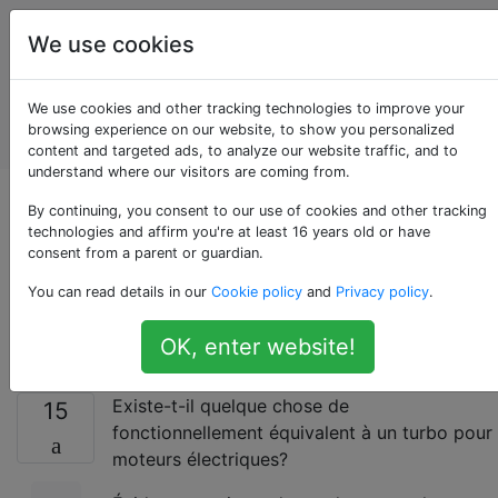
Entretien et
Étiquettes
We use cookies
réparation
de
Account
We use cookies and other tracking technologies to improve your
véhicules
browsing experience on our website, to show you personalized
automobiles
content and targeted ads, to analyze our website traffic, and to
understand where our visitors are coming from.
Équivalent turbo sur
By continuing, you consent to our use of cookies and other tracking
technologies and affirm you're at least 16 years old or have
consent from a parent or guardian.
les moteurs
You can read details in our
Cookie policy
and
Privacy policy
.
électriques
OK, enter website!
Existe-t-il quelque chose de
15
fonctionnellement équivalent à un turbo pour
moteurs électriques?