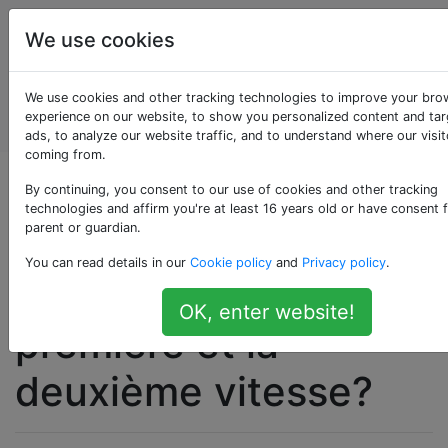
Entretien et
Étiquettes
We use cookies
réparation
de
Account
We use cookies and other tracking technologies to improve your bro
véhicules
experience on our website, to show you personalized content and ta
automobiles
ads, to analyze our website traffic, and to understand where our visit
coming from.
Pourquoi le neutre
By continuing, you consent to our use of cookies and other tracking
technologies and affirm you're at least 16 years old or have consent 
parent or guardian.
d'une moto est-il
You can read details in our
Cookie policy
and
Privacy policy
.
compris entre la
OK, enter website!
première et la
deuxième vitesse?