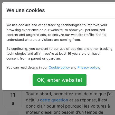
Entretien et
Étiquettes
We use cookies
réparation
de
Account
We use cookies and other tracking technologies to improve your
véhicules
browsing experience on our website, to show you personalized
automobiles
content and targeted ads, to analyze our website traffic, and to
understand where our visitors are coming from.
Voitures modernes et
By continuing, you consent to our use of cookies and other tracking
technologies and affirm you're at least 16 years old or have
consent from a parent or guardian.
temps de
You can read details in our
Cookie policy
and
Privacy policy
.
préchauffage diesel
OK, enter website!
Tout d'abord, permettez-moi de dire que j'ai
11
déjà lu
cette question
et sa réponse, il est
donc clair pour moi pourquoi les voitures à
moteur diesel ont besoin d'un temps de