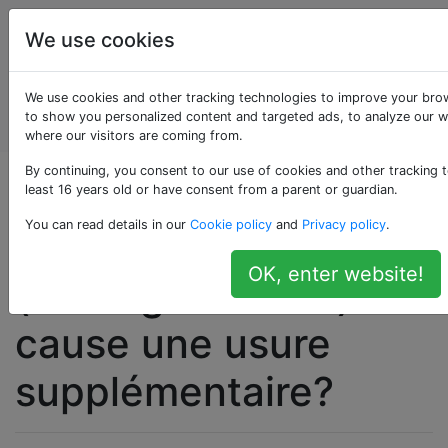
Entretien et
Étiquettes
We use cookies
réparation
de
Account
We use cookies and other tracking technologies to improve your bro
véhicules
to show you personalized content and targeted ads, to analyze our we
automobiles
where our visitors are coming from.
By continuing, you consent to our use of cookies and other tracking t
Est-ce que le
least 16 years old or have consent from a parent or guardian.
You can read details in our
Cookie policy
and
Privacy policy
.
rétrogradage
OK, enter website!
(freinage moteur)
cause une usure
supplémentaire?