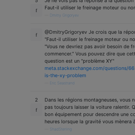
5
Je ne vois pas la réponse à la question
Faut-il utiliser le freinage moteur ou no
—
Dmitry Grigoryev
@DmitryGrigoryev Je crois que la répo
"Faut-il utiliser le freinage moteur ou n
"Vous ne devriez pas avoir besoin de fr
commencer." Vous pouvez dire que cet
question est un "problème XY"
meta.stackexchange.com/questions/66
is-the-xy-problem
—
Eric Seastrand
2
Dans les régions montagneuses, vous 
pas toujours laisser la voiture ralentir. Q
bon équipement pour descendre une col
heures lorsque la gravité vous mènera 
—
ShadSterling