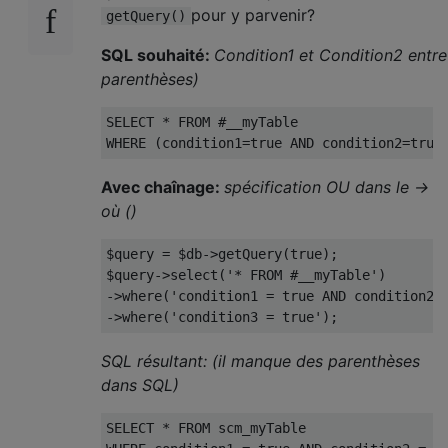
pour y parvenir?
getQuery()
SQL souhaité:
Condition1 et Condition2 entre
parenthèses)
SELECT * FROM #__myTable 

Avec chaînage:
spécification OU dans le ->
où ()
$query = $db->getQuery(true);

$query->select('* FROM #__myTable')

->where('condition1 = true AND condition2 =
SQL résultant: (il manque des parenthèses
dans SQL)
SELECT * FROM scm_myTable
