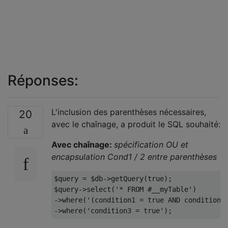
Réponses:
L'inclusion des parenthèses nécessaires,
20
avec le chaînage, a produit le SQL souhaité:
Avec chaînage:
spécification OU et
encapsulation Cond1 / 2 entre parenthèses
$query = $db->getQuery(true);

$query->select('* FROM #__myTable')

->where('(condition1 = true AND condition2 