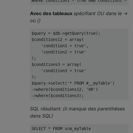
Avec des tableaux
spécifiant OU dans le ->
où ()
$query = $db->getQuery(true);

$conditions12 = array(

    'condition1 = true',

    'condition2 = true'

);

$conditions3 = array(

    'condition3 = true'

);

$query->select('* FROM #__myTable')

->where($conditions12, 'OR')

SQL résultant: (il manque des parenthèses
dans SQL)
SELECT * FROM scm_myTable
