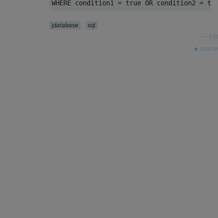
jdatabase
sql
—
PIB
source