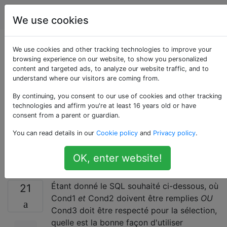
Joomla
Étiquettes
Account
We use cookies
Comment combiner
We use cookies and other tracking technologies to improve your
browsing experience on our website, to show you personalized
content and targeted ads, to analyze our website traffic, and to
des AND et des OR
understand where our visitors are coming from.
dans la clause
By continuing, you consent to our use of cookies and other tracking
technologies and affirm you're at least 16 years old or have
consent from a parent or guardian.
WHERE à l'aide d'un
You can read details in our
Cookie policy
and
Privacy policy
.
objet de requête?
OK, enter website!
Étant donné le SQL souhaité ci-dessous, où
21
Cond1
et
Cond2 doivent être remplies
OU
Cond3 doit être respecté pour la sélection,
quelle est la bonne façon d'utiliser