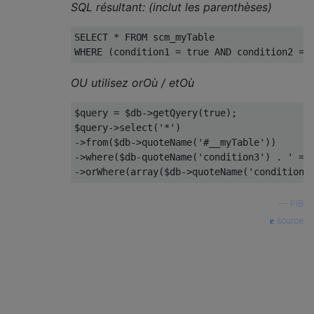
SQL résultant: (inclut les parenthèses)
SELECT * FROM scm_myTable

OU utilisez orOù / etOù
$query = $db->getQyery(true);

$query->select('*')

->from($db->quoteName('#__myTable'))

->where($db-quoteName('condition3') . ' = T
—
PIB
source