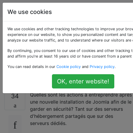
Joomla
Étiquettes
Account
We use cookies
Comment sécuriser
We use cookies and other tracking technologies to improve your bro
experience on our website, to show you personalized content and tar
analyze our website traffic, and to understand where our visitors are
une nouvelle
By continuing, you consent to our use of cookies and other tracking 
installation de
and affirm you're at least 16 years old or have consent from a parent
You can read details in our
Cookie policy
and
Privacy policy
.
Joomla?
OK, enter website!
Quelles sont les actions à entreprendre après
34
une nouvelle installation de Joomla afin de le
garder en sécurité? Tant sur des serveurs
d'hébergement partagés que sur des
serveurs dédiés.