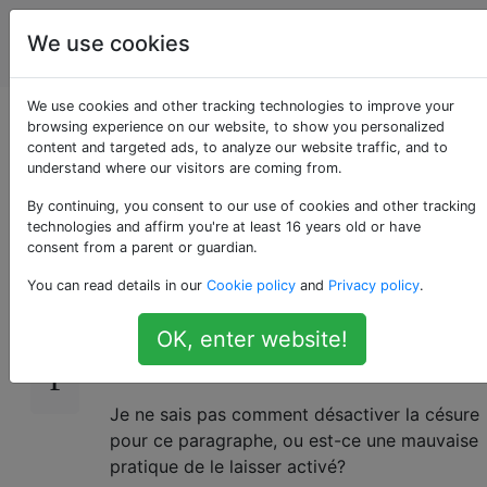
Conception
Étiquettes
We use cookies
Account
graphique
We use cookies and other tracking technologies to improve your
InDesign: comment
browsing experience on our website, to show you personalized
content and targeted ads, to analyze our website traffic, and to
understand where our visitors are coming from.
désactiver la césure
By continuing, you consent to our use of cookies and other tracking
technologies and affirm you're at least 16 years old or have
consent from a parent or guardian.
Je colle du texte dans une zone de texte
22
You can read details in our
Cookie policy
and
Privacy policy
.
dans InDesign, j'ai un style de paragraphe
défini pour cette zone et j'utilise "Justifier
OK, enter website!
avec la dernière ligne alignée à gauche"
(comme on le voit dans la capture d'écran).
Je ne sais pas comment désactiver la césure
pour ce paragraphe, ou est-ce une mauvaise
pratique de le laisser activé?