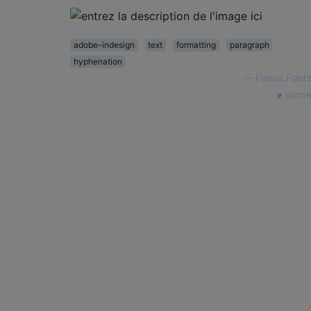
adobe-indesign
text
formatting
paragraph
hyphenation
—
Flavius ​​Frantz
source