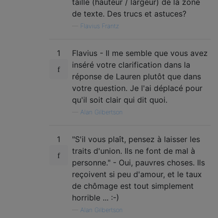
taille (hauteur / largeur) de la zone
de texte. Des trucs et astuces?
—
Flavius ​​Frantz
1
Flavius ​​- Il me semble que vous avez
inséré votre clarification dans la
réponse de Lauren plutôt que dans
votre question. Je l'ai déplacé pour
qu'il soit clair qui dit quoi.
—
Alan Gilbertson
1
"S'il vous plaît, pensez à laisser les
traits d'union. Ils ne font de mal à
personne." - Oui, pauvres choses. Ils
reçoivent si peu d'amour, et le taux
de chômage est tout simplement
horrible ... :-)
—
Alan Gilbertson