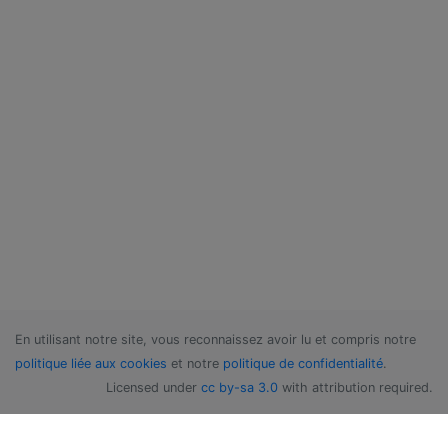
En utilisant notre site, vous reconnaissez avoir lu et compris notre
politique liée aux cookies
et notre
politique de confidentialité
.
Licensed under
cc by-sa 3.0
with attribution required.