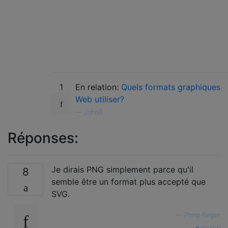
1
En relation:
Quels formats graphiques
Web utiliser?
—
JohnB
Réponses:
Je dirais PNG simplement parce qu'il
8
semble être un format plus accepté que
SVG.
—
Philip Regan
source