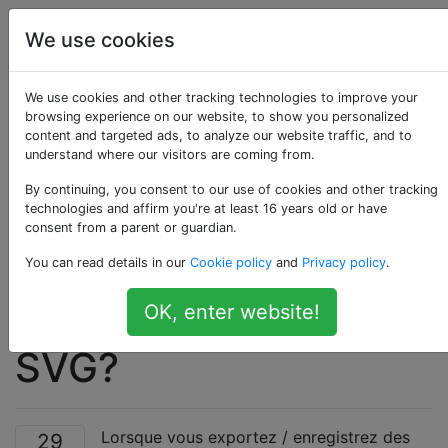
Conception
Étiquettes
We use cookies
Account
graphique
We use cookies and other tracking technologies to improve your
Quel format est le
browsing experience on our website, to show you personalized
content and targeted ads, to analyze our website traffic, and to
understand where our visitors are coming from.
meilleur pour
By continuing, you consent to our use of cookies and other tracking
enregistrer des
technologies and affirm you're at least 16 years old or have
consent from a parent or guardian.
images destinées aux
You can read details in our
Cookie policy
and
Privacy policy
.
sites Web; PNG ou
OK, enter website!
SVG?
Lorsque vous exportez / enregistrez des
29