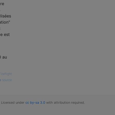
tre
s
lisées
ation"
c
e est
0 au
Fireflight
source
Licensed under
cc by-sa 3.0
with attribution required.