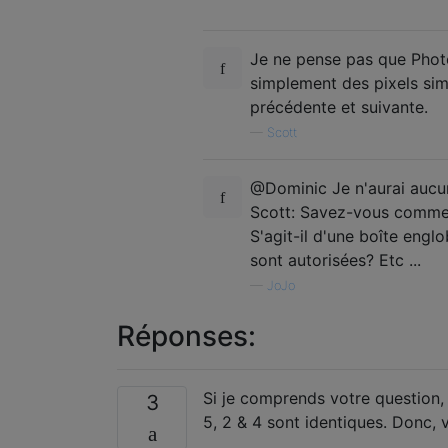
Je ne pense pas que Photo
simplement des pixels simi
précédente et suivante.
—
Scott
@Dominic Je n'aurai aucun 
Scott: Savez-vous comment
S'agit-il d'une boîte engl
sont autorisées? Etc ...
—
JoJo
Réponses:
Si je comprends votre question,
3
5, 2 & 4 sont identiques. Donc, 