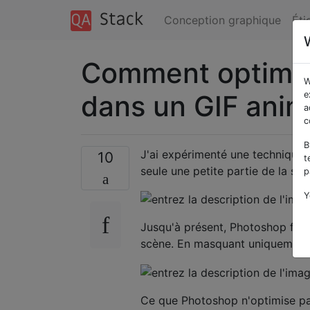
Conception graphique
Éti
Comment optimis
W
dans un GIF anim
e
a
c
B
J'ai expérimenté une technique
10
t
seule une petite partie de la scè
p
Y
Jusqu'à présent, Photoshop fait 
scène. En masquant uniquement 
Ce que Photoshop n'optimise pas