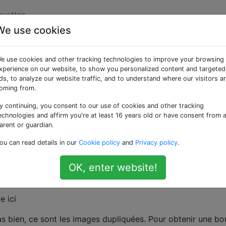
quettes
We use cookies
er les images dupliqué
e use cookies and other tracking technologies to improve your browsing
é à l'aide de Photosho
xperience on our website, to show you personalized content and targeted
ds, to analyze our website traffic, and to understand where our visitors a
oming from.
y continuing, you consent to our use of cookies and other tracking
 appelée
cinemagraphs
. Cette technique crée des GIF anim
echnologies and affirm you're at least 16 years old or have consent from 
ne est animée. En voici une rapide que je viens de faire:
arent or guardian.
ou can read details in our
Cookie policy
and
Privacy policy
.
un bon travail avec la compression des parties statiques d
OK, enter website!
la partie mobile, vous pouvez économiser plusieurs mégao
 bien, ce sont les images dupliquées. Pour obtenir une bo