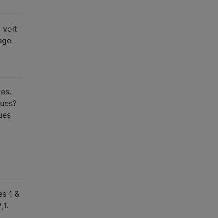
 voit
mage
tes.
ques?
ues
es 1 &
,1.