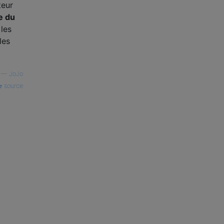
teur
le du
les
les
—
JoJo
source