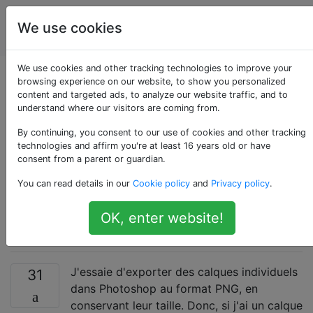
Conception
Étiquettes
We use cookies
Account
graphique
We use cookies and other tracking technologies to improve your
Exportation de
browsing experience on our website, to show you personalized
content and targeted ads, to analyze our website traffic, and to
understand where our visitors are coming from.
calques individuels
By continuing, you consent to our use of cookies and other tracking
dans Photoshop, en
technologies and affirm you're at least 16 years old or have
consent from a parent or guardian.
conservant leurs
You can read details in our
Cookie policy
and
Privacy policy
.
tailles
OK, enter website!
J'essaie d'exporter des calques individuels
31
dans Photoshop au format PNG, en
conservant leur taille. Donc, si j'ai un calque