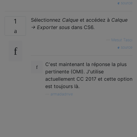
source
Sélectionnez
Calque
et accédez à
Calque
1
→ Exporter sous
dans CS6.
—
Mesut Tasci
source
C'est maintenant la réponse la plus
pertinente (OMI). J'utilise
actuellement CC 2017 et cette option
est toujours là.
—
armadadrive