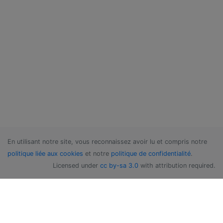
En utilisant notre site, vous reconnaissez avoir lu et compris notre
politique liée aux cookies
et notre
politique de confidentialité
.
Licensed under
cc by-sa 3.0
with attribution required.