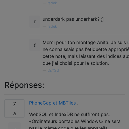
—
radek
underdark pas underhark? ;]
—
radek
Merci pour ton montage Anita. Je suis u
ne connaissais pas l'étiquette appropri
cette note, mais laissant des indices au
que j'ai choisi pour la solution.
—
Dr.YSG
Réponses:
PhoneGap et MBTiles
.
7
WebSQL et IndexDB ne suffiront pas.
«Ordinateurs portables Windows» ne sera
pas le même code que les appareils