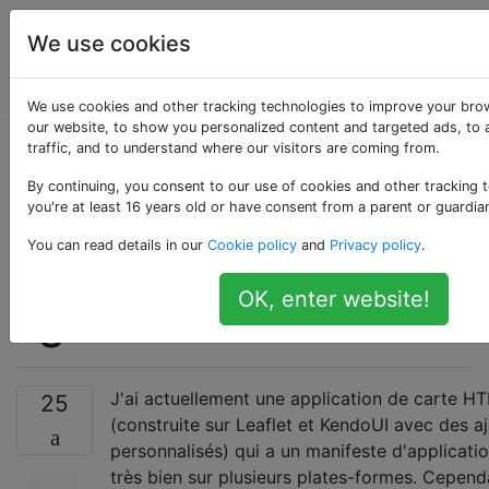
Systèmes
Étiquettes
We use cookies
d'information
Account
géographique
We use cookies and other tracking technologies to improve your bro
our website, to show you personalized content and targeted ads, to 
Base de données
traffic, and to understand where our visitors are coming from.
By continuing, you consent to our use of cookies and other tracking 
pour les tuiles de
you're at least 16 years old or have consent from a parent or guardia
You can read details in our
Cookie policy
and
Privacy policy
.
carte glissantes hors
OK, enter website!
ligne
J'ai actuellement une application de carte H
25
(construite sur Leaflet et KendoUI avec des a
personnalisés) qui a un manifeste d'applicati
très bien sur plusieurs plates-formes. Cependa