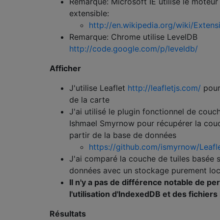
Remarque: Microsoft IE utilise le moteu
extensible:
http://en.wikipedia.org/wiki/Exten
Remarque: Chrome utilise LevelDB
http://code.google.com/p/leveldb/
Afficher
J'utilise Leaflet
http://leafletjs.com/
pour 
de la carte
J'ai utilisé le plugin fonctionnel de couc
Ishmael Smyrnow pour récupérer la couc
partir de la base de données
https://github.com/ismyrnow/Leaflet
J'ai comparé la couche de tuiles basée s
données avec un stockage purement local
Il n'y a pas de différence notable de p
l'utilisation d'IndexedDB et des fichiers
Résultats