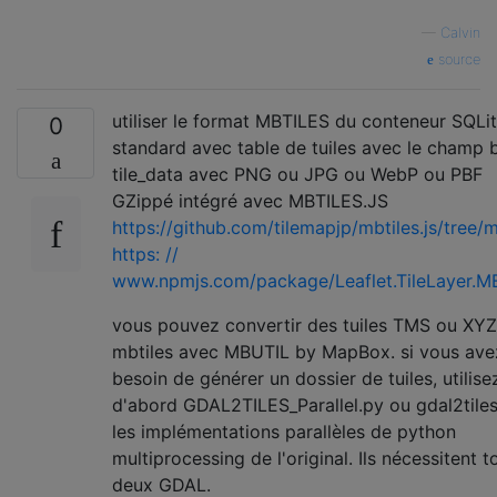
—
Calvin
source
utiliser le format MBTILES du conteneur SQLi
0
standard avec table de tuiles avec le champ 
tile_data avec PNG ou JPG ou WebP ou PBF
GZippé intégré avec MBTILES.JS
https://github.com/tilemapjp/mbtiles.js/tree/
https: //
www.npmjs.com/package/Leaflet.TileLayer.MB
vous pouvez convertir des tuiles TMS ou XYZ
mbtiles avec MBUTIL by MapBox. si vous ave
besoin de générer un dossier de tuiles, utilise
d'abord GDAL2TILES_Parallel.py ou gdal2tile
les implémentations parallèles de python
multiprocessing de l'original. Ils nécessitent t
deux GDAL.