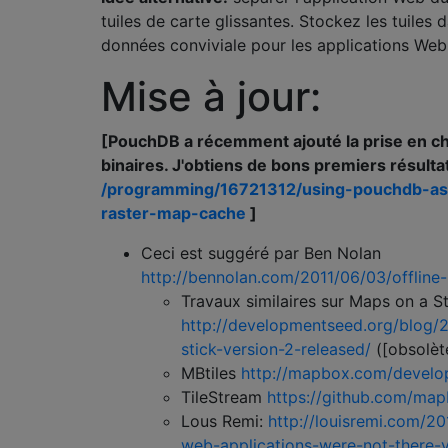
tuiles de carte glissantes. Stockez les tuiles
données conviviale pour les applications Web
Mise à jour:
[PouchDB a récemment ajouté la prise en c
binaires. J'obtiens de bons premiers résultat
/programming/16721312/using-pouchdb-as-
raster-map-cache
]
Ceci est suggéré par Ben Nolan
http://bennolan.com/2011/06/03/offline
Travaux similaires sur Maps on a St
http://developmentseed.org/blog/
stick-version-2-released/
([obsolète
MBtiles
http://mapbox.com/develop
TileStream
https://github.com/map
Lous Remi:
http://louisremi.com/20
web-applications-were-not-there-y