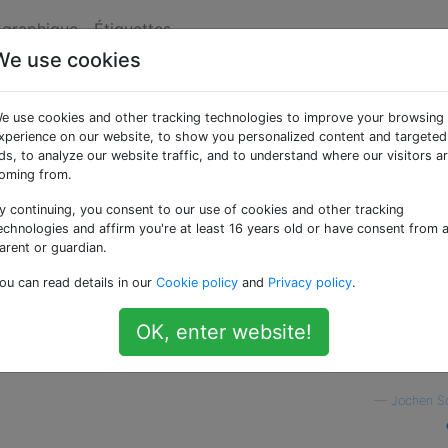
ographique
Étiquettes
We use cookies
r de clip QGIS à
e use cookies and other tracking technologies to improve your browsing
arte actuelle
xperience on our website, to show you personalized content and targeted
ds, to analyze our website traffic, and to understand where our visitors a
oming from.
y continuing, you consent to our use of cookies and other tracking
oyen de couper simplement une couche vectorielle dans QG
echnologies and affirm you're at least 16 years old or have consent from 
e actuelle.
arent or guardian.
ou can read details in our
Cookie policy
and
Privacy policy
.
oin d'un autre calque vectoriel «clipper» en entrée et
 un calque vectoriel limité à l'étendue actuelle, mais ne cou
OK, enter website!
trop difficile d'écrire un plugin pour l'accomplir - et je le fe
moyen simple que j'aurais pu manquer de le faire.
—
Jochen S