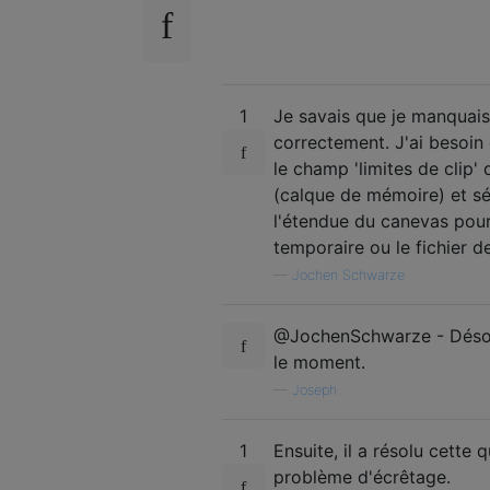
1
Je savais que je manquais
correctement. J'ai besoin
le champ 'limites de clip'
(calque de mémoire) et sél
l'étendue du canevas pour
temporaire ou le fichier de
—
Jochen Schwarze
@JochenSchwarze - Désolé
le moment.
—
Joseph
1
Ensuite, il a résolu cette
problème d'écrêtage.