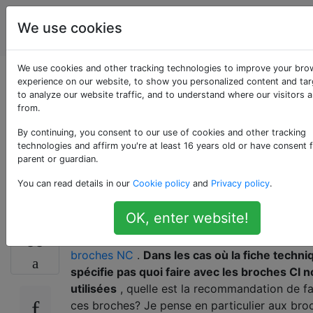
Ingénierie
Étiquettes
We use cookies
Account
électrique
We use cookies and other tracking technologies to improve your bro
«Règle générale»
experience on our website, to show you personalized content and tar
to analyze our website traffic, and to understand where our visitors 
from.
générale pour les
By continuing, you consent to our use of cookies and other tracking
broches IC non
technologies and affirm you're at least 16 years old or have consent 
parent or guardian.
utilisées
You can read details in our
Cookie policy
and
Privacy policy
.
OK, enter website!
Ceci est un peu similaire à
cette question sur 
33
broches NC
.
Dans les cas où la fiche techni
spécifie pas quoi faire avec les broches CI 
utilisées
, quelle est la recommandation de fa
ces broches? Je pense en particulier aux br