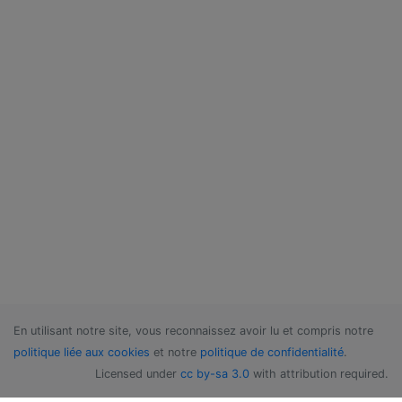
En utilisant notre site, vous reconnaissez avoir lu et compris notre
politique liée aux cookies
et notre
politique de confidentialité
.
Licensed under
cc by-sa 3.0
with attribution required.