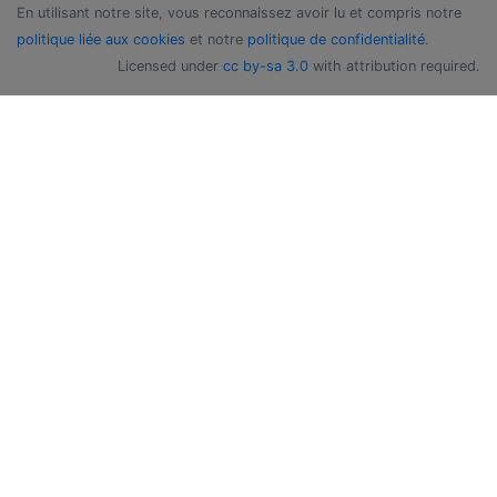
En utilisant notre site, vous reconnaissez avoir lu et compris notre
politique liée aux cookies
et notre
politique de confidentialité
.
Licensed under
cc by-sa 3.0
with attribution required.