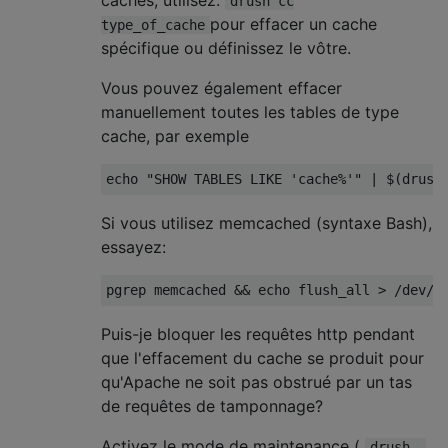
drush cc
pour effacer un cache
type_of_cache
spécifique ou définissez le vôtre.
Vous pouvez également effacer
manuellement toutes les tables de type
cache, par exemple
echo 
"SHOW TABLES LIKE 'cache%'"
|
 $
(
drush
Si vous utilisez memcached (syntaxe Bash),
essayez:
pgrep memcached 
&&
 echo flush_all 
>
/dev/
t
Puis-je bloquer les requêtes http pendant
que l'effacement du cache se produit pour
qu'Apache ne soit pas obstrué par un tas
de requêtes de tamponnage?
Activez le mode de maintenance (
drush -