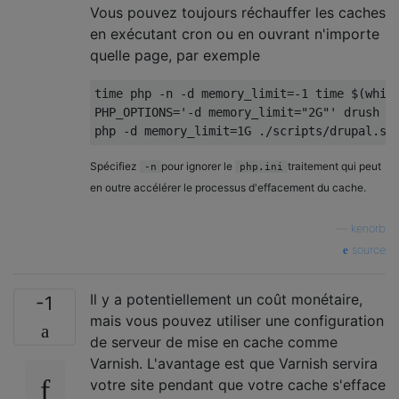
Vous pouvez toujours réchauffer les caches
en exécutant cron ou en ouvrant n'importe
quelle page, par exemple
time php 
-
n 
-
d memory_limit
=-
1
 time $
(
whic
PHP_OPTIONS
=
'-d memory_limit="2G"'
 drush cr
php 
-
d memory_limit
=
1G
./
scripts
/
drupal
.
sh
Spécifiez
pour ignorer le
traitement qui peut
-n
php.ini
en outre accélérer le processus d'effacement du cache.
—
kenorb
source
Il y a potentiellement un coût monétaire,
-1
mais vous pouvez utiliser une configuration
de serveur de mise en cache comme
Varnish. L'avantage est que Varnish servira
votre site pendant que votre cache s'efface