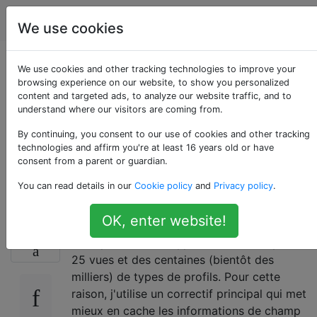
Drupal
Étiquettes
Account
We use cookies
Stratégies
We use cookies and other tracking technologies to improve your
browsing experience on our website, to show you personalized
content and targeted ads, to analyze our website traffic, and to
d'effacement de la
understand where our visitors are coming from.
mémoire cache pour
By continuing, you consent to our use of cookies and other tracking
technologies and affirm you're at least 16 years old or have
consent from a parent or guardian.
les grands sites?
You can read details in our
Cookie policy
and
Privacy policy
.
OK, enter website!
Un de mes sites Drupal 7 a des milliers de
30
champs, un tas de types de contenu, plus de
25 vues et des centaines (bientôt des
milliers) de types de profils. Pour cette
raison, j'utilise un correctif principal qui met
mieux en cache les informations de champ