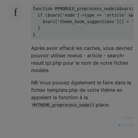
function
 MYMODULE_preprocess_node
(&
$vars
)
if
(
$vars
[
'node'
]->
type 
==
'article'
&&
 
    $vars
[
'theme_hook_suggestions'
][]
=
'n
}
}
Après avoir effacé les caches, vous devriez
pouvoir utiliser noeud - article - search-
result.tpl.php pour le nom de votre fichier
modèle.
NB Vous pouvez également le faire dans le
fichier template.php de votre thème en
appelant la fonction à la
place.
MYTHEME_preprocess_node()
—
Clive
source