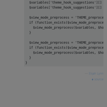
  $variables
[
'theme_hook_suggestions'
][]
=
  $variables
[
'theme_hook_suggestions'
][]
=
  $view_mode_preprocess 
=
'THEME_preproces
if
(
function_exists
(
$view_mode_preproces
    $view_mode_preprocess
(
$variables
,
 $hoo
}
  $view_mode_preprocess 
=
'THEME_preproces
if
(
function_exists
(
$view_mode_preproces
    $view_mode_preprocess
(
$variables
,
 $hoo
}
}
—
Elijah Lynn
source