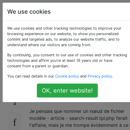
Drupal
Étiquettes
Account
We use cookies
Comment fournir un
We use cookies and other tracking technologies to improve your
browsing experience on our website, to show you personalized
content and targeted ads, to analyze our website traffic, and to
modèle pour un
understand where our visitors are coming from.
mode d'affichage
By continuing, you consent to our use of cookies and other tracking
technologies and affirm you're at least 16 years old or have
consent from a parent or guardian.
particulier?
You can read details in our
Cookie policy
and
Privacy policy
.
OK, enter website!
Je souhaite thématiser le mode d'affichage
46
des résultats de recherche avec un modèle.
Je pensais que nommer un nœud de fichier
modèle - article - search-result.tpl.php ferait
l'affaire, mais je me trompe évidemment à ce