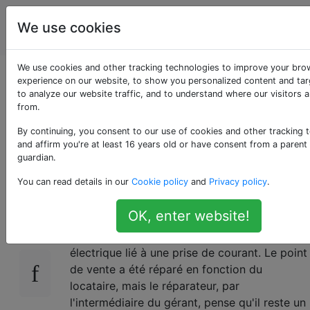
Amélioration
Étiquettes
We use cookies
Account
de l'habitat
We use cookies and other tracking technologies to improve your bro
Est-ce que
experience on our website, to show you personalized content and tar
to analyze our website traffic, and to understand where our visitors 
from.
l'électricien essaie de
By continuing, you consent to our use of cookies and other tracking 
m'escroquer?
and affirm you're at least 16 years old or have consent from a parent
guardian.
You can read details in our
Cookie policy
and
Privacy policy
.
Je suis propriétaire d'une maison en
40
OK, enter website!
Californie et le responsable de ma propriété
m'en a informé à propos d'un problème
électrique lié à une prise de courant. Le point
de vente a été réparé en fonction du
locataire, mais le réparateur, par
l'intermédiaire du gérant, pense qu'il reste un