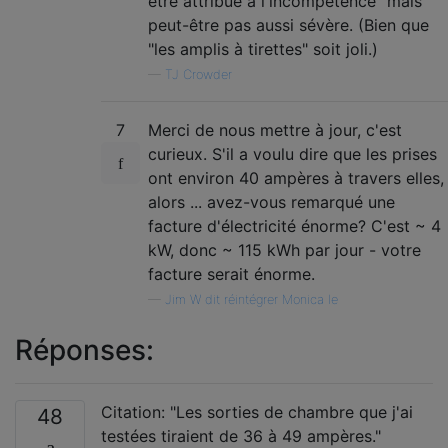
être attribué à l'incompétence" mais
peut-être pas aussi sévère. (Bien que
"les amplis à tirettes" soit joli.)
—
TJ Crowder
7
Merci de nous mettre à jour, c'est
curieux. S'il a voulu dire que les prises
ont environ 40 ampères à travers elles,
alors ... avez-vous remarqué une
facture d'électricité énorme? C'est ~ 4
kW, donc ~ 115 kWh par jour - votre
facture serait énorme.
—
Jim W dit réintégrer Monica le
Réponses:
Citation: "Les sorties de chambre que j'ai
48
testées tiraient de 36 à 49 ampères."