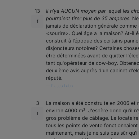
13
Il n’ya AUCUN moyen par
lequel
les cir
pourraient tirer plus de 35 ampères.
Ne 
jamais de déclaration générale comme c
<sourire>. Quel âge a la maison? At-il é
construit à l’époque des certains pann
disjoncteurs notoires? Certaines chose
être déterminées avant de quitter l'élec
tant qu'opérateur de cow-boy. Obtenez
deuxième avis auprès d'un cabinet d'éle
réputé.
—
Fiasco Labs
3
La maison a été construite en 2006 et
environ 4000 m². J'espère donc qu'il n'
gros problème de câblage. Le locataire
tous les points de vente fonctionnaient
maintenant, mais je ne suis pas sûr qu'il