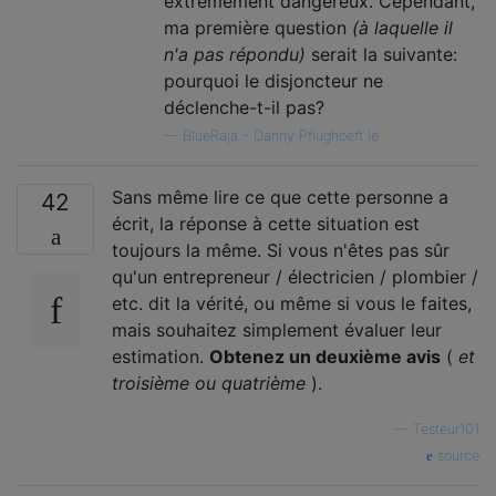
extrêmement dangereux. Cependant,
ma première question
(à laquelle il
n'a pas répondu)
serait la suivante:
pourquoi le disjoncteur ne
déclenche-t-il pas?
—
BlueRaja - Danny Pflughoeft le
Sans même lire ce que cette personne a
42
écrit, la réponse à cette situation est
toujours la même. Si vous n'êtes pas sûr
qu'un entrepreneur / électricien / plombier /
etc. dit la vérité, ou même si vous le faites,
mais souhaitez simplement évaluer leur
estimation.
Obtenez un deuxième avis
(
et
troisième ou quatrième
).
—
Testeur101
source