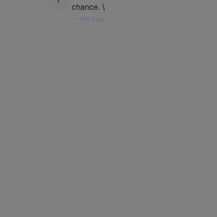
chance. \
—
Phil Esra