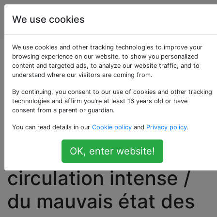
Amélioration
Étiquettes
We use cookies
Account
de l'habitat
We use cookies and other tracking technologies to improve your
Comment puis-je
browsing experience on our website, to show you personalized
content and targeted ads, to analyze our website traffic, and to
understand where our visitors are coming from.
éliminer les
By continuing, you consent to our use of cookies and other tracking
tremblements à la
technologies and affirm you're at least 16 years old or have
consent from a parent or guardian.
maison causés par
You can read details in our
Cookie policy
and
Privacy policy
.
les vibrations de la
OK, enter website!
circulation intense /
du mauvais état des