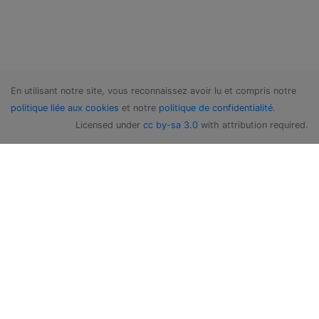
En utilisant notre site, vous reconnaissez avoir lu et compris notre
politique liée aux cookies
et notre
politique de confidentialité
.
Licensed under
cc by-sa 3.0
with attribution required.