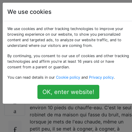
Amélioration
Étiquettes
We use cookies
Account
de l'habitat
We use cookies and other tracking technologies to improve your
Pourquoi mon robinet
browsing experience on our website, to show you personalized
content and targeted ads, to analyze our website traffic, and to
understand where our visitors are coming from.
d'évier utilitaire
By continuing, you consent to our use of cookies and other tracking
vibre-t-il et martèle-
technologies and affirm you're at least 16 years old or have
consent from a parent or guardian.
t-il fort?
You can read details in our
Cookie policy
and
Privacy policy
.
OK, enter website!
J'ai un robinet d'eau dans ma buanderie à
2
environ 10 pieds du chauffe-eau. C'est le seul
robinet de ma maison qui fasse du bruit, mais
lorsque je mets de l'eau chaude, même un
petit peu, il se met à cogner, à cogner, à