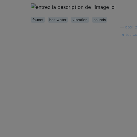
faucet
hot-water
vibration
sounds
—
dpollitt
source