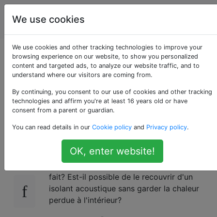
Amélioration
Étiquettes
We use cookies
Account
de l'habitat
We use cookies and other tracking technologies to improve your
Comment réduire le
browsing experience on our website, to show you personalized
content and targeted ads, to analyze our website traffic, and to
understand where our visitors are coming from.
bruit de mon
By continuing, you consent to our use of cookies and other tracking
réfrigérateur?
technologies and affirm you're at least 16 years old or have
consent from a parent or guardian.
You can read details in our
Cookie policy
and
Privacy policy
.
J'habite dans un studio et il y a un frigo dans
14
OK, enter website!
ma chambre ce qui rend le sommeil difficile.
Existe-t-il un moyen de réduire le bruit qu'il
fait? Est-il possible de le recouvrir d'un
isolant acoustique sans garder la chaleur
perdue à l'intérieur?