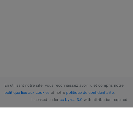
En utilisant notre site, vous reconnaissez avoir lu et compris notre
politique liée aux cookies
et notre
politique de confidentialité
.
Licensed under
cc by-sa 3.0
with attribution required.