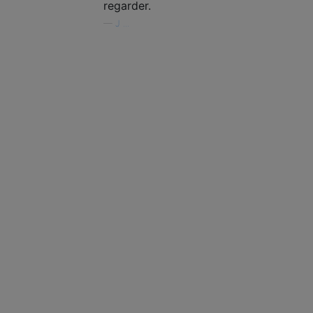
regarder.
—
J ...