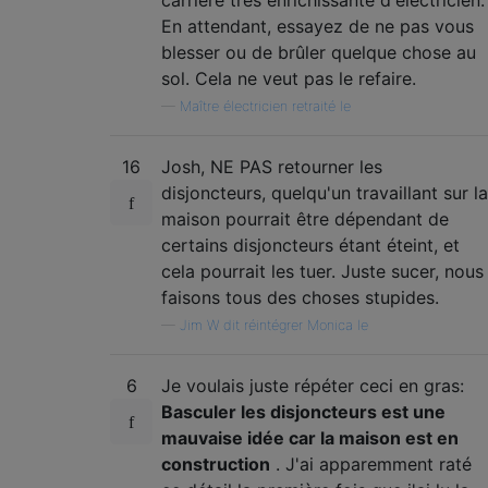
carrière très enrichissante d'électricien.
En attendant, essayez de ne pas vous
blesser ou de brûler quelque chose au
sol. Cela ne veut pas le refaire.
—
Maître électricien retraité le
16
Josh, NE PAS retourner les
disjoncteurs, quelqu'un travaillant sur la
maison pourrait être dépendant de
certains disjoncteurs étant éteint, et
cela pourrait les tuer. Juste sucer, nous
faisons tous des choses stupides.
—
Jim W dit réintégrer Monica le
6
Je voulais juste répéter ceci en gras:
Basculer les disjoncteurs est une
mauvaise idée car la maison est en
construction
. J'ai apparemment raté