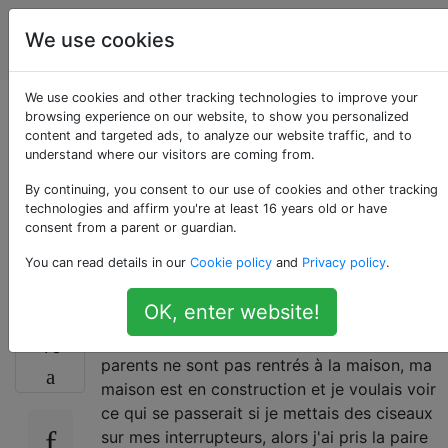
Amélioration
Étiquettes
We use cookies
Account
de l'habitat
We use cookies and other tracking technologies to improve your
Comment puis-je
browsing experience on our website, to show you personalized
content and targeted ads, to analyze our website traffic, and to
understand where our visitors are coming from.
rétablir le courant
By continuing, you consent to our use of cookies and other tracking
après un court-circuit
technologies and affirm you're at least 16 years old or have
consent from a parent or guardian.
avec un ciseau?
You can read details in our
Cookie policy
and
Privacy policy
.
OK, enter website!
Ok, alors je suis un enfant de 15 ans et mes
40
parents ne sont pas rentrés à la maison, ma
maison est en construction et je voulais voir
ce qui se passerait si je mettais des ciseaux
sur mes interrupteurs, alors j'ai pris la paire