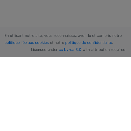
En utilisant notre site, vous reconnaissez avoir lu et compris notre
politique liée aux cookies
et notre
politique de confidentialité
.
Licensed under
cc by-sa 3.0
with attribution required.