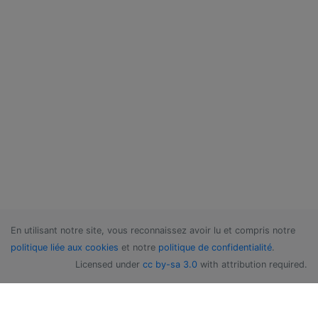
En utilisant notre site, vous reconnaissez avoir lu et compris notre
politique liée aux cookies
et notre
politique de confidentialité
.
Licensed under
cc by-sa 3.0
with attribution required.