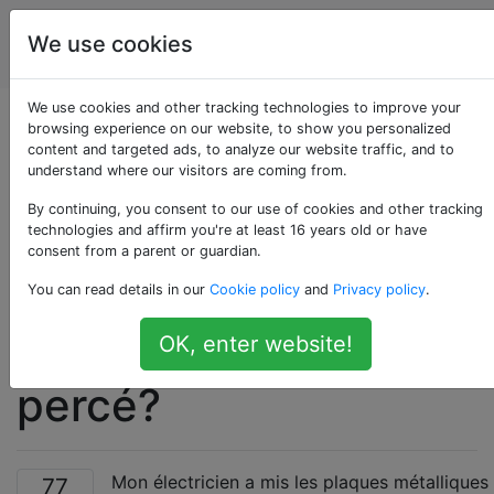
Amélioration
Étiquettes
We use cookies
Account
de l'habitat
We use cookies and other tracking technologies to improve your
Pourquoi mon
browsing experience on our website, to show you personalized
content and targeted ads, to analyze our website traffic, and to
understand where our visitors are coming from.
électricien a-t-il mis
By continuing, you consent to our use of cookies and other tracking
des plaques
technologies and affirm you're at least 16 years old or have
consent from a parent or guardian.
métalliques partout
You can read details in our
Cookie policy
and
Privacy policy
.
où le goujon est
OK, enter website!
percé?
Mon électricien a mis les plaques métalliques
77