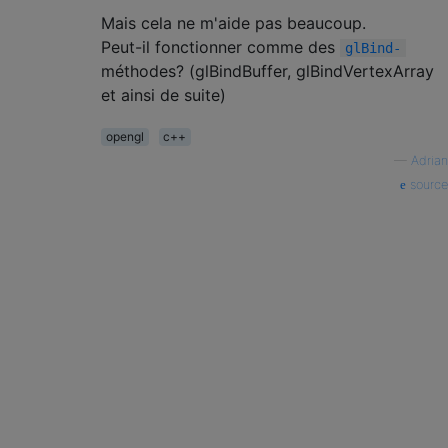
Mais cela ne m'aide pas beaucoup.
Peut-il fonctionner comme des
glBind-
méthodes? (glBindBuffer, glBindVertexArray
et ainsi de suite)
opengl
c++
—
Adrian
source