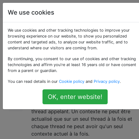
Infographie
Étiquettes
Account
We use cookies
Que fait exactement
We use cookies and other tracking technologies to improve your
browsing experience on our website, to show you personalized
content and targeted ads, to analyze our website traffic, and to
«makeContextCurrent
understand where our visitors are coming from.
By continuing, you consent to our use of cookies and other tracking
technologies and affirm you're at least 16 years old or have consent
Je suis assez confus à propos de cette
12
from a parent or guardian.
fonction.
La référence de contexte GLFW
dit
You can read details in our
Cookie policy
and
Privacy policy
.
comme suit:
OK, enter website!
Cette fonction active le contexte OpenGL ou
OpenGL ES de la fenêtre spécifiée sur le
thread appelant. Un contexte ne peut être
actualisé que sur un seul thread à la fois et
chaque thread ne peut avoir qu'un seul
contexte actuel à la fois.