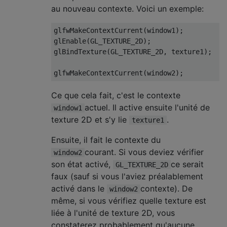
au nouveau contexte. Voici un exemple:
glfwMakeContextCurrent
(
window1
);
glEnable
(
GL_TEXTURE_2D
);
glBindTexture
(
GL_TEXTURE_2D
,
 texture1
);
glfwMakeContextCurrent
(
window2
);
Ce que cela fait, c'est le contexte
actuel. Il active ensuite l'unité de
window1
texture 2D et s'y lie
.
texture1
Ensuite, il fait le contexte du
courant. Si vous deviez vérifier
window2
son état activé,
ce serait
GL_TEXTURE_2D
faux (sauf si vous l'aviez préalablement
activé dans le
contexte). De
window2
même, si vous vérifiez quelle texture est
liée à l'unité de texture 2D, vous
constaterez probablement qu'aucune