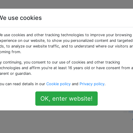
We use cookies
stante est-elle plus
e use cookies and other tracking technologies to improve your browsing
 changement de shader
xperience on our website, to show you personalized content and targeted
ds, to analyze our website traffic, and to understand where our visitors a
oming from.
y continuing, you consent to our use of cookies and other tracking
 les shaders n'est pas une bonne idée. Mais maintenant, j'ai
echnologies and affirm you're at least 16 years old or have consent from 
ante par rapport à l'appel de tirage complet. La branche
arent or guardian.
ême pour un appel de tirage.
ou can read details in our
Cookie policy
and
Privacy policy
.
ncore plus coûteux que d'avoir plusieurs shaders sans ces
OK, enter website!
les?
—
ni