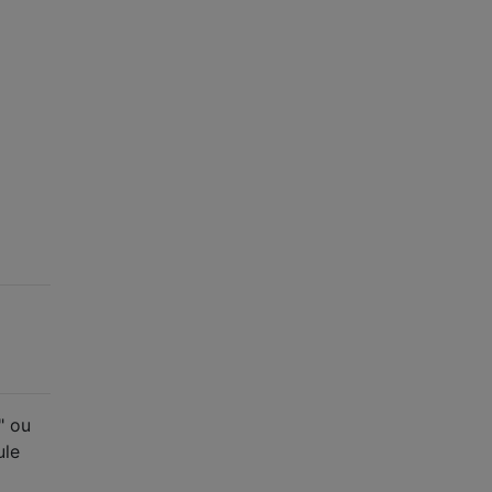
" ou
ule