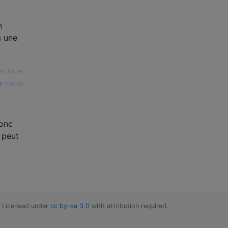
n
a une
 cliquet
source
donc
 peut
Licensed under
cc by-sa 3.0
with attribution required.