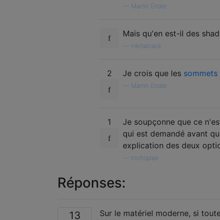
—
Martin Ender
Mais qu'en est-il des sha
—
nikitablack
2
Je crois que les
sommets s
—
Martin Ender
1
Je soupçonne que ce n'est 
qui est demandé avant qu
explication des deux opt
—
trichoplax
Réponses:
Sur le matériel moderne, si tou
13