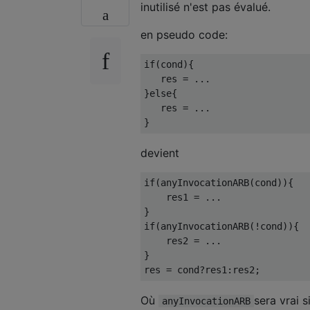
inutilisé n'est pas évalué.
en pseudo code:
if(cond){

   res = ...

}else{

   res = ...

devient
if(anyInvocationARB(cond)){

    res1 = ...

}

if(anyInvocationARB(!cond)){

    res2 = ...

}

Où
sera vrai 
anyInvocationARB