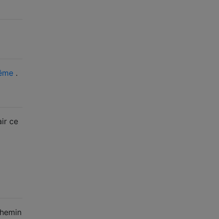
même
.
ir ce
chemin