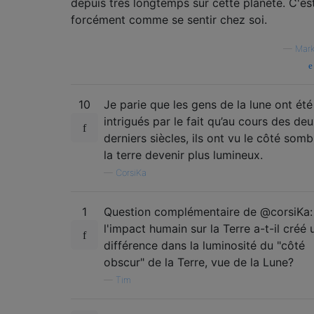
depuis très longtemps sur cette planète. C'es
forcément comme se sentir chez soi.
—
Mark
10
Je parie que les gens de la lune ont été
intrigués par le fait qu’au cours des de
derniers siècles, ils ont vu le côté som
la terre devenir plus lumineux.
—
CorsiKa
1
Question complémentaire de @corsiKa:
l'impact humain sur la Terre a-t-il créé 
différence dans la luminosité du "côté
obscur" de la Terre, vue de la Lune?
—
Tim