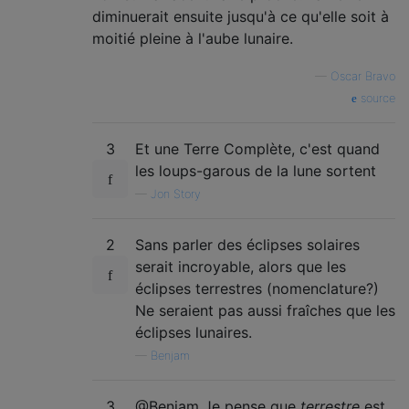
diminuerait ensuite jusqu'à ce qu'elle soit à
moitié pleine à l'aube lunaire.
—
Oscar Bravo
source
3
Et une Terre Complète, c'est quand
les loups-garous de la lune sortent
—
Jon Story
2
Sans parler des éclipses solaires
serait incroyable, alors que les
éclipses terrestres (nomenclature?)
Ne seraient pas aussi fraîches que les
éclipses lunaires.
—
Benjam
3
@Benjam Je pense que
terrestre
est