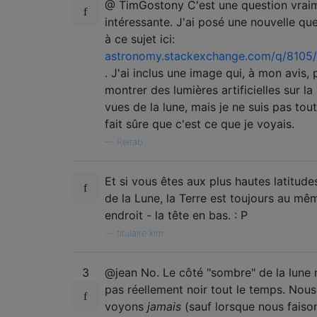
@ TimGostony C'est une question vrai
intéressante. J'ai posé une nouvelle qu
à ce sujet ici:
astronomy.stackexchange.com/q/8105
. J'ai inclus une image qui, à mon avis, 
montrer des lumières artificielles sur la
vues de la lune, mais je ne suis pas tout
fait sûre que c'est ce que je voyais.
—
Reirab
Et si vous êtes aux plus hautes latitude
de la Lune, la Terre est toujours au mê
endroit - la tête en bas. : P
—
titulaire kim
3
@jean No. Le côté "sombre" de la lune 
pas réellement noir tout le temps. Nou
voyons
jamais
(sauf lorsque nous faiso