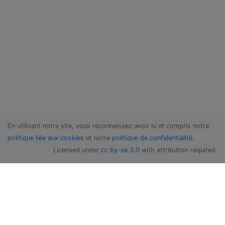
En utilisant notre site, vous reconnaissez avoir lu et compris notre
politique liée aux cookies
et notre
politique de confidentialité
.
Licensed under
cc by-sa 3.0
with attribution required.