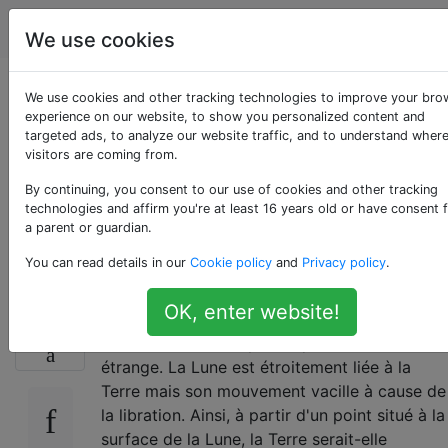
Astronomie
Étiquettes
Account
We use cookies
Comment la Terre se
We use cookies and other tracking technologies to improve your bro
experience on our website, to show you personalized content and
targeted ads, to analyze our website traffic, and to understand wher
déplace-t-elle dans
visitors are coming from.
le ciel vu depuis la
By continuing, you consent to our use of cookies and other tracking
technologies and affirm you're at least 16 years old or have consent 
a parent or guardian.
Lune?
You can read details in our
Cookie policy
and
Privacy policy
.
OK, enter website!
Je veux juste être sûr de visualiser
63
correctement ceci, parce que cela semble
étrange. La Lune est étroitement liée à la
Terre mais son mouvement vacille à cause de
la libration. Ainsi, à partir d'un point situé à la
surface de la Lune, la Terre serait-elle